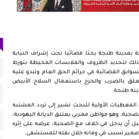
 بمدينة طنجة بحثا قضائيا تحت إشراف النيابة
دعم الدورة الـ31 لمهرجان
حكومة سبتة: بين 3 و5 آلاف مهاجر ما زالوا
وذلك لتحديد الظروف والملابسات المحيطة بتورط
داخل المدينة و862…
أغسطس 3, 2026
 سنة، من ذوي السوابق القضائية في جرائم الحق العام وتبدو عليه
علق بالضرب والجرح باستعمال السلاح الأبيض
أجرة
اتحاد المقاولات الإعلامية بتطوان يشيد بصمود
نة طنجة.
الصحافيين…
أغسطس 3, 2026
ن المعطيات الأولية للبحث تشير إلى تردد المشتبه
قناة
73 ألف مهاجر غادروا سبتة إلى المغرب وعدد
حية، وهو مواطن مغربي يعتنق الديانة اليهودية،
القتلى يرتفع لـ71
بل أن يدخل في خلاف مع الضحية، عرضه على إثره
أغسطس 2, 2026
صغير تسبب في وفاته خلال نقله للمستشفى.