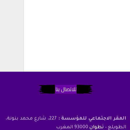
للاتصال بنا
المقر الاجتماعي للمؤسسة :
227، شارع محمد بنونة،
الطويلع –
تطوان
93000 المغرب