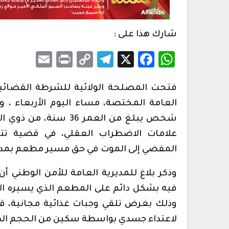
شارك هذا على :
Email
Print
Telegram
Copy
Facebook
WhatsApp
X
Link
فتحت المصلحة الولائية للشرطة القضائية
أس حفل الولاء
1.2 مليون درهم ل
العامة المختصة، مساء اليوم الأربعاء ، 
تطوان لسينما البحر…
أغسطس 6, 2026
شخص يبلغ من العمر 36
علامات الاضطراب العقلي، في قضية تت
مراسم حفل أداء
أحكام بالحبس في حق سائقي سيارات 
المفضي إلى الموت في حق مسير مطعم بمدي
بتطوان على خلفية أحداث…
أغسطس 5, 2026
وذكر بلاغ للمديرية العامة للأمن الوطني أ
لمهاجرين يغادرون
الحرس المدني بسبتة المحتلة يطلق 
فيه بشكل دائم على المطعم الذي يسيره الض
تواصل للإبلاغ عن…
وذلك بغرض تلقي وجبات غذائية مجانية، ق
أغسطس 5, 2026
لاعتداء جسدي بواسطة سكين من الحجم ال