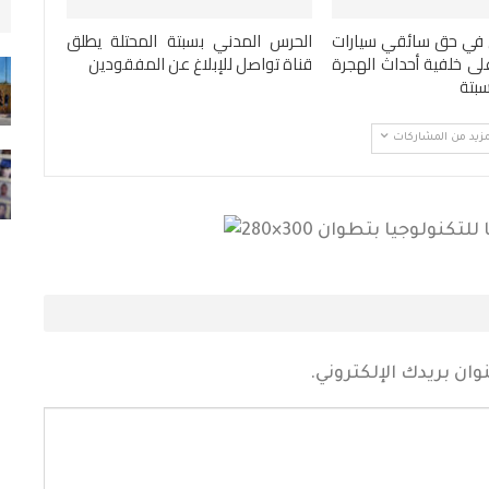
يوليو 31, 2026
 في حق سائقي سيارات
الحرس المدني بسبتة المحتلة يطلق
لى خلفية أحداث الهجرة
قناة تواصل للإبلاغ عن المفقودين
الملك محمد السادس يترأس حفل الولاء
سبتة
بالقصر الملكي بتطوان…
يوليو 31, 2026
مزيد من المشاركات
73 ألف مهاجر غادروا سبتة إلى المغرب وعدد
القتلى يرتفع لـ71
أغسطس 2, 2026
ان بريدك الإلكتروني.