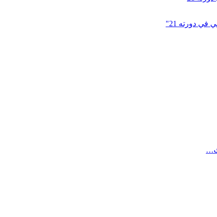
في دورته 21"
ث…