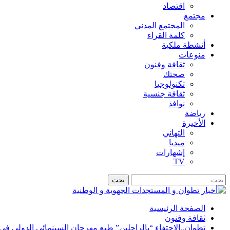
اقتصاد
مجتمع
المجتمع المدني
كلمة القراء
أنشطة ملكية
منوعات
ثقافة وفنون
صحتك
تكنولوجيا
ثقافة جنسية
نوافذ
رياضة
الأخيرة
التهاني
ميديا
إشهارات
TV
الصفحة الرئيسية
ثقافة وفنون
تطوان..الاحتفاء “بالراحلين” طبع مهرجان السينمائي الدولي في دو