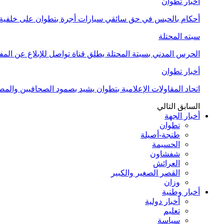
أخبار تطوان
أحكام بالحبس في حق سائقي سيارات أجرة بتطوان على خلفية أ
سبته المحتلة
الحرس المدني بسبتة المحتلة يطلق قناة تواصل للإبلاغ عن المف
أخبار تطوان
اتحاد المقاولات الإعلامية بتطوان يشيد بصمود الصحافيين وال
السابق
التالي
أخبار الجهة
تطوان
طنجة-أصيلة
الحسيمة
شفشاون
العرائش
القصر الصغير والكبير
وزان
أخبار وطنية
أخبار دولية
تعليم
سياسة