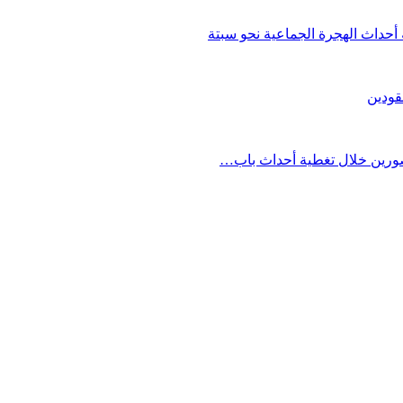
حداث الهجرة الجماعية نحو سبتة
قودين
مصورين خلال تغطية أحداث باب…