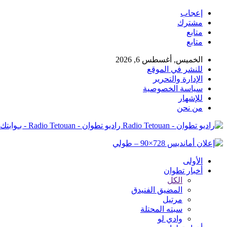
إعجاب
مشترك
متابع
متابع
الخميس, أغسطس 6, 2026
للنشر في الموقع
الإدارة والتحرير
سياسة الخصوصية
للإشهار
من نحن
راديو تطوان - Radio Tetouan - بـوابتك نـحو الخبر
الأولى
أخبار تطوان
الكل
المضيق الفنيدق
مرتيل
سبته المحتلة
وادي لو