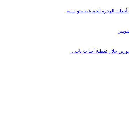
حداث الهجرة الجماعية نحو سبتة
قودين
مصورين خلال تغطية أحداث باب…