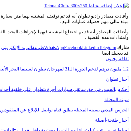
مبلغ مالي مهم حصيلة عمليات البيع .
وأضافت المصادر أنه قد تم اخضاع المشتبه فيهما لإجراءات البحث الق
وامتدادات هذه القضية .
شارك
Telegram
Linkedin
Facebook
WhatsApp
طباعة
البريد الإلكتروني
قد يعجبك ايضا
ثقافة وفنون
1.2 مليون درهم لدعم الدورة الـ31 لمهرجان تطوان لسينما البحر الأبيض المتوسط
أخبار تطوان
أحكام بالحبس في حق سائقي سيارات أجرة بتطوان على خلفية أحداث 
سبته المحتلة
الحرس المدني بسبتة المحتلة يطلق قناة تواصل للإبلاغ عن المفقودين
أخبار طنجة-أصيلة
إحباط تهريب 350 كيلوغرامًا من الشيرا محشوة داخل قوالب “الدلاح” بميناء طنجة