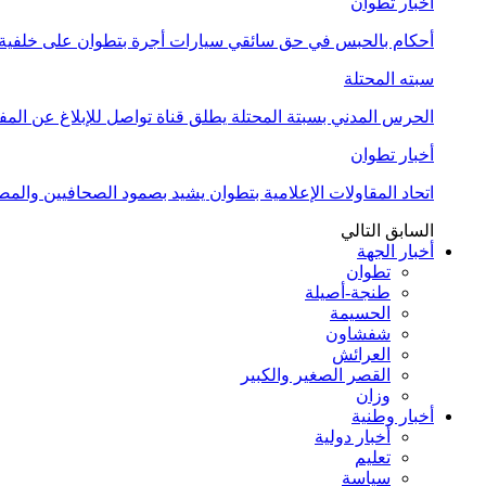
أخبار تطوان
أحكام بالحبس في حق سائقي سيارات أجرة بتطوان على خلفية أ
سبته المحتلة
الحرس المدني بسبتة المحتلة يطلق قناة تواصل للإبلاغ عن المف
أخبار تطوان
اتحاد المقاولات الإعلامية بتطوان يشيد بصمود الصحافيين وال
السابق
التالي
أخبار الجهة
تطوان
طنجة-أصيلة
الحسيمة
شفشاون
العرائش
القصر الصغير والكبير
وزان
أخبار وطنية
أخبار دولية
تعليم
سياسة