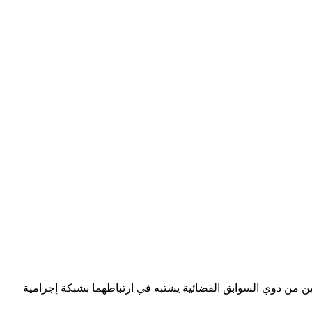
لجاري، من حجز 26 لفافة من مخدر الكوكايين وتوقيف شخصين من ذوي السوابق القضائية يشتبه في ارتباطهما بشبكة إجرامية