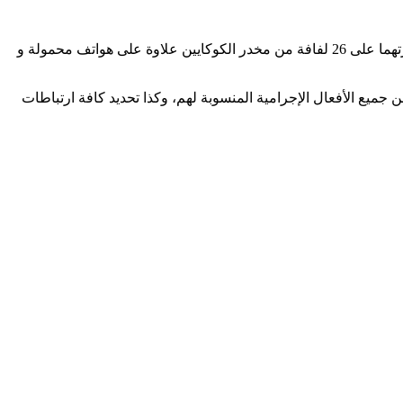
وأفادت مصادر راديو تطوان أنه قد تم توقيف المشتبه بهما متن سيارة نفعية في الحي الاسباني ، حيث مكنت عمليات التفتيش من العثور بحوزتهما على 26 لفافة من مخدر الكوكايين علاوة على هواتف محمولة و
ميع الأفعال الإجرامية المنسوبة لهم، وكذا تحديد كافة ارتباطات