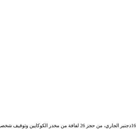
تمكنت عناصر الشرطة القضائية بولاية امن طنجة ، ليلة أمس السبت 16دجنبر ا