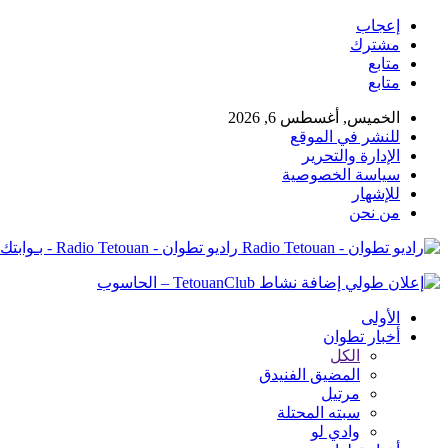
إعجاب
مشترك
متابع
متابع
الخميس, أغسطس 6, 2026
للنشر في الموقع
الإدارة والتحرير
سياسة الخصوصية
للإشهار
من نحن
راديو تطوان - Radio Tetouan - بـوابتك نـحو الخبر
الأولى
أخبار تطوان
الكل
المضيق الفنيدق
مرتيل
سبته المحتلة
وادي لو