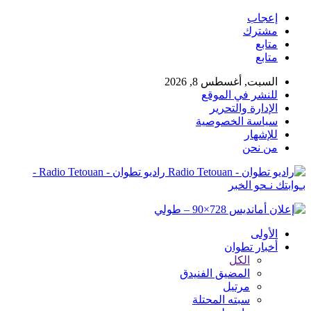
إعجاب
مشترك
متابع
متابع
السبت, أغسطس 8, 2026
للنشر في الموقع
الإدارة والتحرير
سياسة الخصوصية
للإشهار
من نحن
راديو تطوان - Radio Tetouan -
بـوابتك نـحو الخبر
الأولى
أخبار تطوان
الكل
المضيق الفنيدق
مرتيل
سبته المحتلة