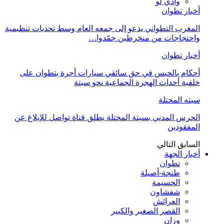
وادي لو
أخبار تطوان
المغرب التطواني يدعو إلى جمعه العام وسط تحديات تنظيمية
واحتجاجات من منخرطين جمّدوا…
أخبار تطوان
أحكام بالحبس في حق سائقي سيارات أجرة بتطوان على
خلفية أحداث الهجرة الجماعية نحو سبتة
سبته المحتلة
الحرس المدني بسبتة المحتلة يطلق قناة تواصل للإبلاغ عن
المفقودين
السابق
التالي
أخبار الجهة
تطوان
طنجة-أصيلة
الحسيمة
شفشاون
العرائش
القصر الصغير والكبير
وزان