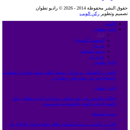
حقوق النشر محفوظة 2014 - 2026 © راديو تطوان
تصميم وتطوير
ركن الويب
الأولى
أخبار تطوان
الكل
المضيق الفنيدق
مرتيل
سبته المحتلة
وادي لو
أخبار تطوان
المغرب التطواني يدعو إلى جمعه العام وسط تحديات تنظيمية
واحتجاجات من منخرطين جمّدوا…
أخبار تطوان
أحكام بالحبس في حق سائقي سيارات أجرة بتطوان على
خلفية أحداث الهجرة الجماعية نحو سبتة
سبته المحتلة
الحرس المدني بسبتة المحتلة يطلق قناة تواصل للإبلاغ عن
المفقودين