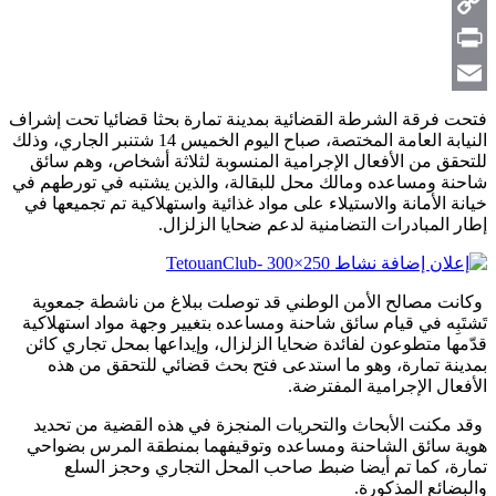
Telegram
Copy
Link
Print
Email
فتحت فرقة الشرطة القضائية بمدينة تمارة بحثا قضائيا تحت إشراف
النيابة العامة المختصة، صباح اليوم الخميس 14 شتنبر الجاري، وذلك
للتحقق من الأفعال الإجرامية المنسوبة لثلاثة أشخاص، وهم سائق
شاحنة ومساعده ومالك محل للبقالة، والذين يشتبه في تورطهم في
خيانة الأمانة والاستيلاء على مواد غذائية واستهلاكية تم تجميعها في
إطار المبادرات التضامنية لدعم ضحايا الزلزال.
وكانت مصالح الأمن الوطني قد توصلت ببلاغ من ناشطة جمعوية
تَشتَبِه في قيام سائق شاحنة ومساعده بتغيير وجهة مواد استهلاكية
قدّمها متطوعون لفائدة ضحايا الزلزال، وإيداعها بمحل تجاري كائن
بمدينة تمارة، وهو ما استدعى فتح بحث قضائي للتحقق من هذه
الأفعال الإجرامية المفترضة.
وقد مكنت الأبحاث والتحريات المنجزة في هذه القضية من تحديد
هوية سائق الشاحنة ومساعده وتوقيفهما بمنطقة المرس بضواحي
تمارة، كما تم أيضا ضبط صاحب المحل التجاري وحجز السلع
والبضائع المذكورة.