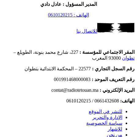
المدير المسؤول : عادل دادي
الهاتف : 0610120215
للاتصال بنا
المقر الاجتماعي للمؤسسة :
227، شارع محمد بنونة، الطويلع –
تطوان
93000 المغرب
رقم السجل التجاري :
22577 – المحكمة الابتدائية بتطوان
رقم التعريف الموحد :
001991468000083
البريد الإلكتروني :
contat@radiotetouan.ma
الهاتف:
0661432608 / 0610120215
للنشر في الموقع
الإدارة والتحرير
سياسة الخصوصية
للإشهار
من نحن