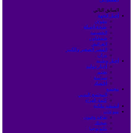
السابق
التالي
أخبار الجهة
تطوان
طنجة-أصيلة
الحسيمة
شفشاون
العرائش
القصر الصغير والكبير
وزان
أخبار وطنية
أخبار دولية
تعليم
سياسة
اقتصاد
مجتمع
المجتمع المدني
كلمة القراء
أنشطة ملكية
منوعات
ثقافة وفنون
صحتك
تكنولوجيا