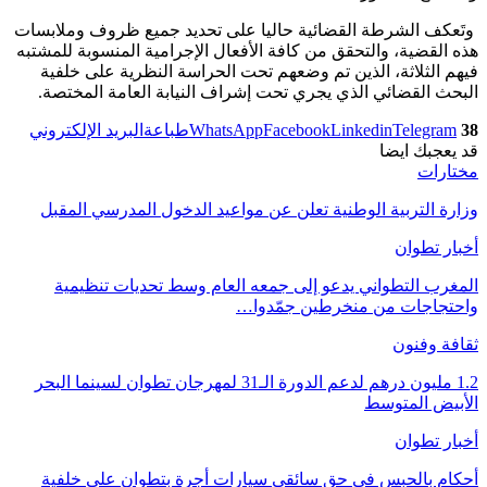
وتَعكف الشرطة القضائية حاليا على تحديد جميع ظروف وملابسات
هذه القضية، والتحقق من كافة الأفعال الإجرامية المنسوبة للمشتبه
فيهم الثلاثة، الذين تم وضعهم تحت الحراسة النظرية على خلفية
البحث القضائي الذي يجري تحت إشراف النيابة العامة المختصة.
38
Telegram
Linkedin
Facebook
WhatsApp
طباعة
البريد الإلكتروني
قد يعجبك ايضا
مختارات
وزارة التربية الوطنية تعلن عن مواعيد الدخول المدرسي المقبل
أخبار تطوان
المغرب التطواني يدعو إلى جمعه العام وسط تحديات تنظيمية
واحتجاجات من منخرطين جمّدوا…
ثقافة وفنون
1.2 مليون درهم لدعم الدورة الـ31 لمهرجان تطوان لسينما البحر
الأبيض المتوسط
أخبار تطوان
أحكام بالحبس في حق سائقي سيارات أجرة بتطوان على خلفية