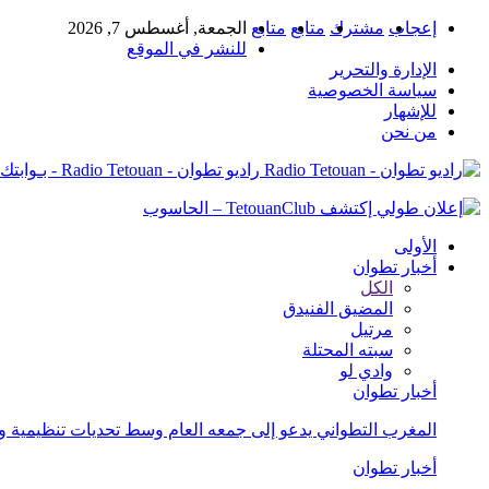
إعجاب
مشترك
متابع
متابع
الجمعة, أغسطس 7, 2026
للنشر في الموقع
الإدارة والتحرير
سياسة الخصوصية
للإشهار
من نحن
راديو تطوان - Radio Tetouan - بـوابتك نـحو الخبر
الأولى
أخبار تطوان
الكل
المضيق الفنيدق
مرتيل
سبته المحتلة
وادي لو
أخبار تطوان
المغرب التطواني يدعو إلى جمعه العام وسط تحديات تنظيمية
أخبار تطوان