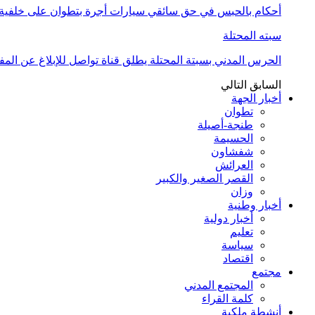
أحكام بالحبس في حق سائقي سيارات أجرة بتطوان على خلفية أ
سبته المحتلة
الحرس المدني بسبتة المحتلة يطلق قناة تواصل للإبلاغ عن المف
السابق
التالي
أخبار الجهة
تطوان
طنجة-أصيلة
الحسيمة
شفشاون
العرائش
القصر الصغير والكبير
وزان
أخبار وطنية
أخبار دولية
تعليم
سياسة
اقتصاد
مجتمع
المجتمع المدني
كلمة القراء
أنشطة ملكية