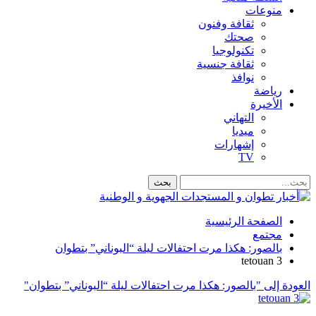
منوعات
ثقافة وفنون
صحتك
تكنولوجيا
ثقافة جنسية
نوافذ
رياضة
الأخيرة
التهاني
ميديا
إشهارات
TV
الصفحة الرئيسية
مجتمع
بالصور: هكذا مرت احتفالات ليلة “البوناني” بتطوان
tetouan 3
العودة إلى "بالصور: هكذا مرت احتفالات ليلة “البوناني” بتطوان"