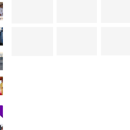
أجرة
اتحاد المقاولات الإعلامية بتطوان يشيد بصمود
الصحافيين…
أغسطس 3, 2026
قناة
73 ألف مهاجر غادروا سبتة إلى المغرب وعدد
القتلى يرتفع لـ71
أغسطس 2, 2026
را محشوة
«تطوان ما فيها والو».. هل فعلاً لا تملك
المدينة شيئاً؟
أغسطس 1, 2026
رنسي
ارتفاع حصيلة ضحايا محاولة اقتحام سبتة إلى 20
جثة بمصلحة الطب…
أغسطس 1, 2026
دعم الدورة الـ31 لمهرجان
أحكام بالحبس في حق سائقي سيارات أجرة