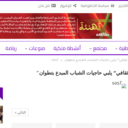
لتحرير
سياسة الخصوصية
للإشهار
من نحن
طنية
مجتمع
أنشطة ملكية
منوعات
رياضة
ثقافي” يلبي حاجيات الشباب المبدع بتطوان
sos7
قافي” يلبي حاجيات الشباب المبدع بتطوان"
دعم الدورة الـ31 لمهرجان
حكومة سبتة: بين 3 و5 آلاف مهاجر ما زالوا
داخل المدينة و862…
التالي
أغسطس 3, 2026