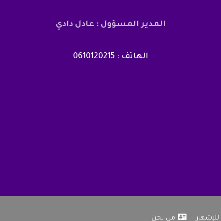
المدير المسؤول : عادل دادي
الهاتف : 0610120215
للإشهار
من نحن