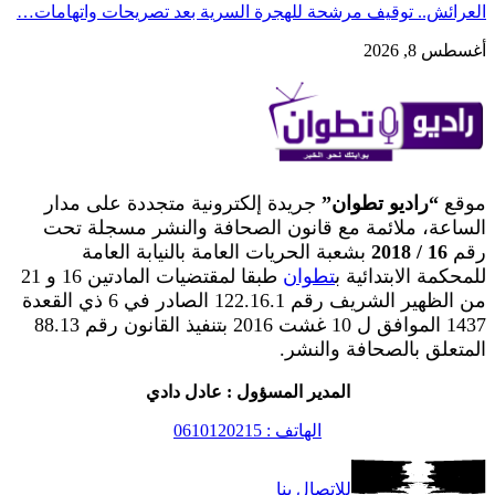
العرائش.. توقيف مرشحة للهجرة السرية بعد تصريحات واتهامات…
أغسطس 8, 2026
موقع
“راديو تطوان”
جريدة إلكترونية متجددة على مدار
الساعة، ملائمة مع قانون الصحافة والنشر مسجلة تحت
رقم
16 / 2018
بشعبة الحريات العامة بالنيابة العامة
للمحكمة الابتدائية ب
تطوان
طبقا لمقتضيات المادتين 16 و 21
من الظهير الشريف رقم 122.16.1 الصادر في 6 ذي القعدة
1437 الموافق ل 10 غشت 2016 بتنفيذ القانون رقم 88.13
المتعلق بالصحافة والنشر.
المدير المسؤول : عادل دادي
الهاتف : 0610120215
للاتصال بنا