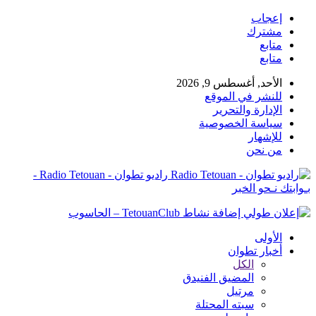
إعجاب
مشترك
متابع
متابع
الأحد, أغسطس 9, 2026
للنشر في الموقع
الإدارة والتحرير
سياسة الخصوصية
للإشهار
من نحن
راديو تطوان - Radio Tetouan -
بـوابتك نـحو الخبر
الأولى
أخبار تطوان
الكل
المضيق الفنيدق
مرتيل
سبته المحتلة