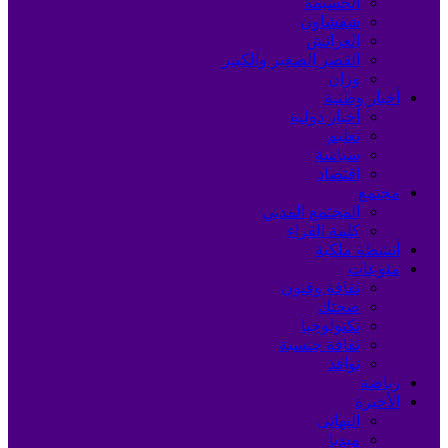
الحسيمة
شفشاون
العرائش
القصر الصغير والكبير
وزان
أخبار وطنية
أخبار دولية
تعليم
سياسة
اقتصاد
مجتمع
المجتمع المدني
كلمة القراء
أنشطة ملكية
منوعات
ثقافة وفنون
صحتك
تكنولوجيا
ثقافة جنسية
نوافذ
رياضة
الأخيرة
التهاني
ميديا