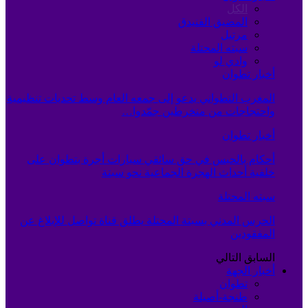
الكل
المضيق الفنيدق
مرتيل
سبته المحتلة
وادي لو
أخبار تطوان
المغرب التطواني يدعو إلى جمعه العام وسط تحديات تنظيمية
واحتجاجات من منخرطين جمّدوا…
أخبار تطوان
أحكام بالحبس في حق سائقي سيارات أجرة بتطوان على
خلفية أحداث الهجرة الجماعية نحو سبتة
سبته المحتلة
الحرس المدني بسبتة المحتلة يطلق قناة تواصل للإبلاغ عن
المفقودين
السابق
التالي
أخبار الجهة
تطوان
طنجة-أصيلة