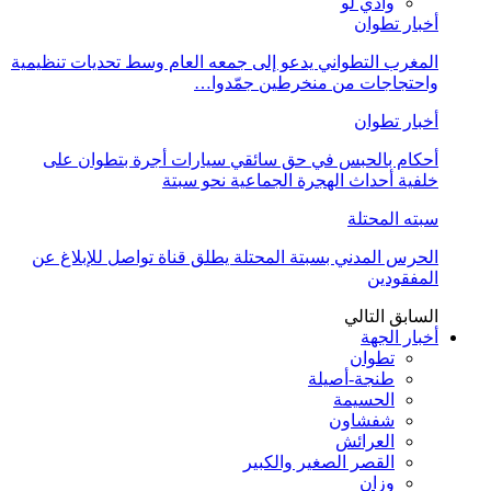
وادي لو
أخبار تطوان
المغرب التطواني يدعو إلى جمعه العام وسط تحديات تنظيمية
واحتجاجات من منخرطين جمّدوا…
أخبار تطوان
أحكام بالحبس في حق سائقي سيارات أجرة بتطوان على
خلفية أحداث الهجرة الجماعية نحو سبتة
سبته المحتلة
الحرس المدني بسبتة المحتلة يطلق قناة تواصل للإبلاغ عن
المفقودين
السابق
التالي
أخبار الجهة
تطوان
طنجة-أصيلة
الحسيمة
شفشاون
العرائش
القصر الصغير والكبير
وزان