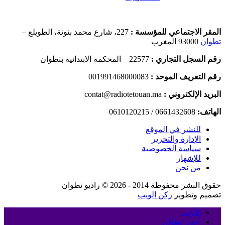
المقر الاجتماعي للمؤسسة :
227، شارع محمد بنونة، الطويلع –
تطوان
93000 المغرب
رقم السجل التجاري :
22577 – المحكمة الابتدائية بتطوان
رقم التعريف الموحد :
001991468000083
البريد الإلكتروني :
contat@radiotetouan.ma
الهاتف:
0661432608 / 0610120215
للنشر في الموقع
الإدارة والتحرير
سياسة الخصوصية
للإشهار
من نحن
حقوق النشر محفوظة 2014 - 2026 © راديو تطوان
تصميم وتطوير
ركن الويب
الأولى
أخبار تطوان