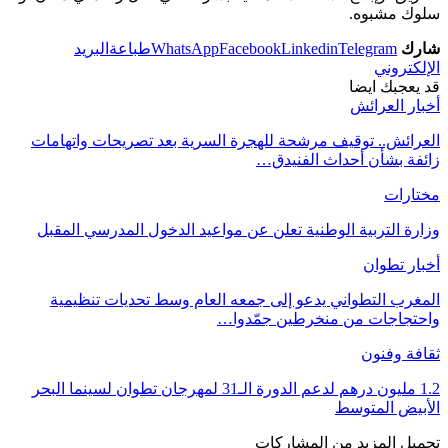
سلوك مشبوه.
شارك
Telegram
Linkedin
Facebook
WhatsApp
طباعة
البريد
الإلكتروني
قد يعجبك ايضا
أخبار العرائش
العرائش.. توقيف مرشحة للهجرة السرية بعد تصريحات واتهامات
زائفة بشأن أحداث الفنيدق…
مختارات
وزارة التربية الوطنية تعلن عن مواعيد الدخول المدرسي المقبل
أخبار تطوان
المغرب التطواني يدعو إلى جمعه العام وسط تحديات تنظيمية
واحتجاجات من منخرطين جمّدوا…
ثقافة وفنون
1.2 مليون درهم لدعم الدورة الـ31 لمهرجان تطوان لسينما البحر
الأبيض المتوسط
تحميل المزيد من المشاركات