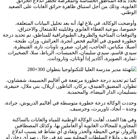
تحدد بدقة المناطق الحساسة والمعرضة لخطر اندلاع الحرائق
الغابوية، وذلك من أجل استباق ظاهرة حرائق الغابات على الصعيد
الوطني.
وأوضحت الوكالة، في بلاغ لها، أنه بعد تحليل البيانات المتعلقة،
خصوصا، بنوعية الغطاء الغابوي وقابليته للاشتعال والاحتراق،
والتوقعات المناخية والظروف الطبوغرافية للمناطق، تم تحديد درجة
خطورة قصوى في أقاليم فحص أنجرة، العرائش، وزان، طنجة-
أصيلا، مكناس، الحاجب، إفران، صفرو، تاونات، تازة، القنيطرة،
سيدي قاسم، سيدي سليمان، الخميسات، الرباط، سلا، الصخيرات
-تمارة، الصويرة، أكادير إدا أوتانان، وتارودانت.
كما تم تحديد درجة خطورة مرتفعة في أقاليم الحسيمة، شفشاون،
تطوان، المضيق-الفنيدق، بركان، الناظور، أزيلال، بني ملال، خنيفرة،
بنسليمان، الدار البيضاء، والمحمدية.
وحددت الوكالة درجة خطورة متوسطة في أقاليم الدريوش، جرادة،
وجدة – أنجاد، تاوريرت، وجرسيف.
وفي هذا الصدد، أهابت الوكالة الوطنية للمياه والغابات بالساكنة
المجاورة للمجالات الغابوية أو العاملين بها، وكذلك المصطافين
والزوار، توخي الحيطة والحذر وتفادي أي نشاط قد يسبب اندلاع
الحريق، وإبلاغ السلطات المحلية بسرعة في حال رصد أي دخان أو