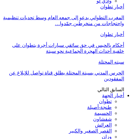
وادي لو
أخبار تطوان
المغرب التطواني يدعو إلى جمعه العام وسط تحديات تنظيمية
واحتجاجات من منخرطين جمّدوا…
أخبار تطوان
أحكام بالحبس في حق سائقي سيارات أجرة بتطوان على
خلفية أحداث الهجرة الجماعية نحو سبتة
سبته المحتلة
الحرس المدني بسبتة المحتلة يطلق قناة تواصل للإبلاغ عن
المفقودين
السابق
التالي
أخبار الجهة
تطوان
طنجة-أصيلة
الحسيمة
شفشاون
العرائش
القصر الصغير والكبير
وزان