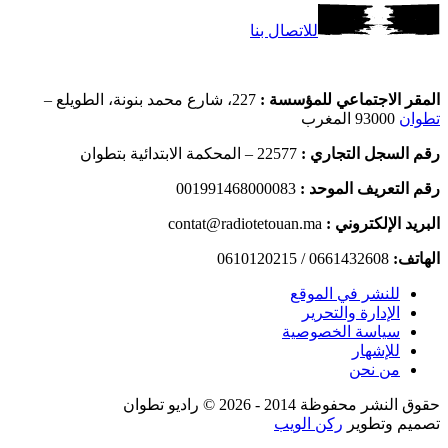
للاتصال بنا
المقر الاجتماعي للمؤسسة :
227، شارع محمد بنونة، الطويلع –
تطوان
93000 المغرب
رقم السجل التجاري :
22577 – المحكمة الابتدائية بتطوان
رقم التعريف الموحد :
001991468000083
البريد الإلكتروني :
contat@radiotetouan.ma
الهاتف:
0661432608 / 0610120215
للنشر في الموقع
الإدارة والتحرير
سياسة الخصوصية
للإشهار
من نحن
حقوق النشر محفوظة 2014 - 2026 © راديو تطوان
تصميم وتطوير
ركن الويب