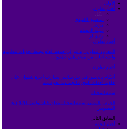
الأولى
أخبار تطوان
الكل
المضيق الفنيدق
مرتيل
سبته المحتلة
وادي لو
أخبار تطوان
المغرب التطواني يدعو إلى جمعه العام وسط تحديات تنظيمية
واحتجاجات من منخرطين جمّدوا…
أخبار تطوان
أحكام بالحبس في حق سائقي سيارات أجرة بتطوان على
خلفية أحداث الهجرة الجماعية نحو سبتة
سبته المحتلة
الحرس المدني بسبتة المحتلة يطلق قناة تواصل للإبلاغ عن
المفقودين
السابق
التالي
أخبار الجهة