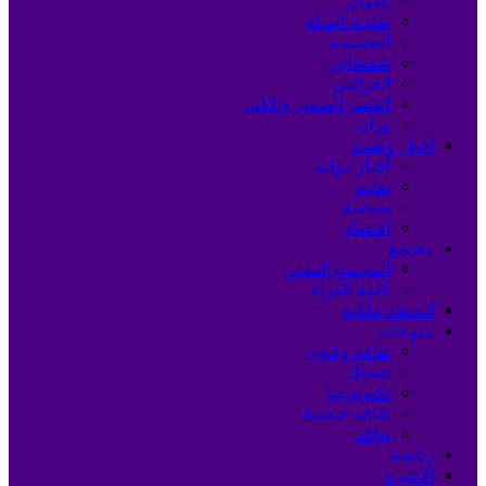
تطوان
طنجة-أصيلة
الحسيمة
شفشاون
العرائش
القصر الصغير والكبير
وزان
أخبار وطنية
أخبار دولية
تعليم
سياسة
اقتصاد
مجتمع
المجتمع المدني
كلمة القراء
أنشطة ملكية
منوعات
ثقافة وفنون
صحتك
تكنولوجيا
ثقافة جنسية
نوافذ
رياضة
الأخيرة