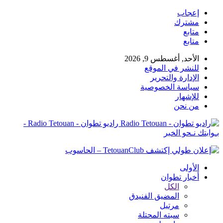
إعجاب
مشترك
متابع
متابع
الأحد, أغسطس 9, 2026
للنشر في الموقع
الإدارة والتحرير
سياسة الخصوصية
للإشهار
من نحن
راديو تطوان - Radio Tetouan -
بـوابتك نـحو الخبر
الأولى
أخبار تطوان
الكل
المضيق الفنيدق
مرتيل
سبته المحتلة