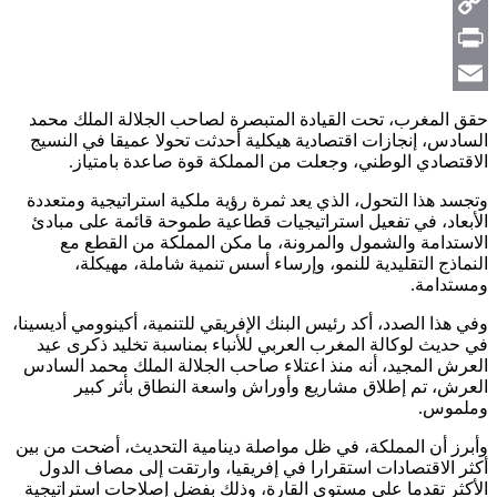
Telegram
Copy
Link
Print
Email
حقق المغرب، تحت القيادة المتبصرة لصاحب الجلالة الملك محمد
السادس، إنجازات اقتصادية هيكلية أحدثت تحولا عميقا في النسيج
الاقتصادي الوطني، وجعلت من المملكة قوة صاعدة بامتياز.
وتجسد هذا التحول، الذي يعد ثمرة رؤية ملكية استراتيجية ومتعددة
الأبعاد، في تفعيل استراتيجيات قطاعية طموحة قائمة على مبادئ
الاستدامة والشمول والمرونة، ما مكن المملكة من القطع مع
النماذج التقليدية للنمو، وإرساء أسس تنمية شاملة، مهيكلة،
ومستدامة.
وفي هذا الصدد، أكد رئيس البنك الإفريقي للتنمية، أكينوومي أديسينا،
في حديث لوكالة المغرب العربي للأنباء بمناسبة تخليد ذكرى عيد
العرش المجيد، أنه منذ اعتلاء صاحب الجلالة الملك محمد السادس
العرش، تم إطلاق مشاريع وأوراش واسعة النطاق بأثر كبير
وملموس.
وأبرز أن المملكة، في ظل مواصلة دينامية التحديث، أضحت من بين
أكثر الاقتصادات استقرارا في إفريقيا، وارتقت إلى مصاف الدول
الأكثر تقدما على مستوى القارة، وذلك بفضل إصلاحات استراتيجية