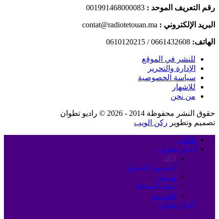
رقم التعريف الموحد :
001991468000083
البريد الإلكتروني :
contat@radiotetouan.ma
الهاتف:
0661432608 / 0610120215
للنشر في الموقع
الإدارة والتحرير
سياسة الخصوصية
للإشهار
من نحن
حقوق النشر محفوظة 2014 - 2026 © راديو تطوان
تصميم وتطوير
ركن الويب
الأولى
أخبار تطوان
الكل
المضيق الفنيدق
مرتيل
سبته المحتلة
وادي لو
أخبار تطوان