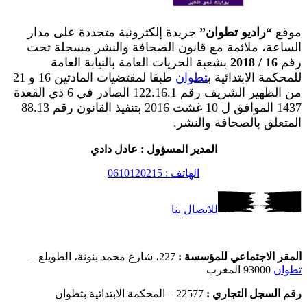
موقع
“راديو تطوان”
جريدة إلكترونية متجددة على مدار
الساعة، ملائمة مع قانون الصحافة والنشر مسجلة تحت
رقم
16 / 2018
بشعبة الحريات العامة بالنيابة العامة
للمحكمة الابتدائية ب
تطوان
طبقا لمقتضيات المادتين 16 و 21
من الظهير الشريف رقم 122.16.1 الصادر في 6 ذي القعدة
1437 الموافق ل 10 غشت 2016 بتنفيذ القانون رقم 88.13
المتعلق بالصحافة والنشر.
المدير المسؤول : عادل دادي
الهاتف : 0610120215
للاتصال بنا
المقر الاجتماعي للمؤسسة :
227، شارع محمد بنونة، الطويلع –
تطوان
93000 المغرب
رقم السجل التجاري :
22577 – المحكمة الابتدائية بتطوان