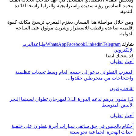
محمد السادس رؤية سديدة واستراتيجية والتزاما راسخا لفائدة
التنمية.
ومن خلال مواصلة هذا المسار، يعتزم المغرب ترسيخ مكانته كقوة
إقليمية صاعدة وقطب للاستقرار وشريك موثوق على الساحة
الدولية.
شارك
Telegram
Linkedin
Facebook
WhatsApp
طباعة
البريد
الإلكتروني
قد يعجبك ايضا
أخبار تطوان
المغرب التطواني يدعو إلى جمعه العام وسط تحديات تنظيمية
واحتجاجات من منخرطين جمّدوا…
ثقافة وفنون
1.2 مليون درهم لدعم الدورة الـ31 لمهرجان تطوان لسينما البحر
الأبيض المتوسط
أخبار تطوان
أحكام بالحبس في حق سائقي سيارات أجرة بتطوان على خلفية
أحداث الهجرة الجماعية نحو سبتة