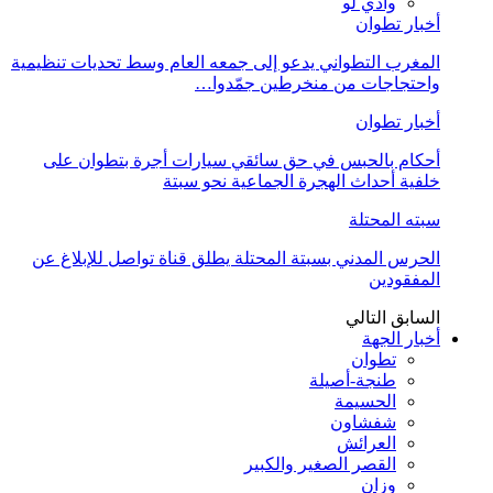
وادي لو
أخبار تطوان
المغرب التطواني يدعو إلى جمعه العام وسط تحديات تنظيمية
واحتجاجات من منخرطين جمّدوا…
أخبار تطوان
أحكام بالحبس في حق سائقي سيارات أجرة بتطوان على
خلفية أحداث الهجرة الجماعية نحو سبتة
سبته المحتلة
الحرس المدني بسبتة المحتلة يطلق قناة تواصل للإبلاغ عن
المفقودين
السابق
التالي
أخبار الجهة
تطوان
طنجة-أصيلة
الحسيمة
شفشاون
العرائش
القصر الصغير والكبير
وزان