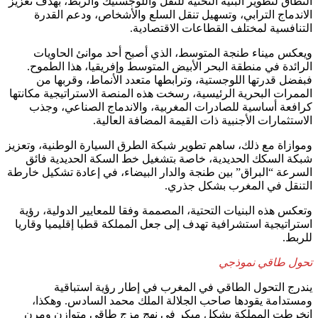
النطاق لتطوير البنية التحتية للنقل واللوجستيك والربط، بهدف تعزيز
الاندماج الترابي، وتسهيل تنقل السلع والأشخاص، ودعم القدرة
التنافسية لمختلف القطاعات الاقتصادية.
ويعكس ميناء طنجة المتوسط، الذي أصبح أحد موانئ الحاويات
الرائدة في منطقة البحر الأبيض المتوسط وإفريقيا، هذا الطموح.
فبفضل قدرتها اللوجستية، وترابطها متعدد الأنماط، وقربها من
الممرات البحرية الرئيسية، رسخت هذه المنصة الاستراتيجية مكانتها
كرافعة أساسية للصادرات المغربية، والاندماج الصناعي، وجذب
الاستثمارات الأجنبية ذات القيمة المضافة العالية.
وموازاة مع ذلك، ساهم تطوير شبكة الطرق السيارة الوطنية، وتعزيز
شبكة السكك الحديدية، خاصة بتشغيل خط السكة الحديدية فائق
السرعة “البراق” بين طنجة والدار البيضاء، في إعادة تشكيل خارطة
التنقل في المغرب بشكل جذري.
وتعكس هذه البنيات التحتية، المصممة وفقا للمعايير الدولية، رؤية
استراتيجية استشرافية تهدف إلى جعل المملكة قطبا إقليميا وقاريا
للربط.
تحول طاقي نموذجي
يندرج التحول الطاقي في المغرب في إطار رؤية استباقية
ومستدامة يقودها صاحب الجلالة الملك محمد السادس. وهكذا،
انخرطت المملكة بشكل مبكر في نهج مزج طاقي متوازن ومرن