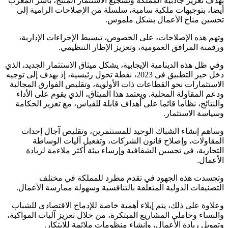
بهدف تعزيز جاذبية المملكة وتشجيع الاستثمار المنتج، باشر المغرب
أيضا، بتوجيهات ملكية سامية، سلسلة من الإصلاحات الرامية إلى
تحسين مناخ الأعمال بشكل ملموس.
وتهم هذه الإصلاحات، على الخصوص، تبسيط الإجراءات الإدارية،
ورقمنة المرافق العمومية، وتعزيز الإطار التنظيمي.
وفي ظل هذه الدينامية الإيجابية، يشكل ميثاق الاستثمار الجديد، الذي
دخل حيز التطبيق في 2023، نقطة تحول رئيسية، إذ يهدف إلى توجيه
الاستثمارات نحو القطاعات ذات الأولوية، وتقليص الفوارق المجالية
ودعم المقاولة المحلية. ويعتمد هذا الميثاق، الذي يقوم على الأداء
والنتائج، نظاما قائما على أهداف قابلة للقياس، مع تعزيز الحكامة
وسياسة الاستثمار.
وساهم إنشاء الشباك الوحيد للمستثمرين، وتقليص آجال إحداث
المقاولات، وإصلاح قانون الشركات، وتفعيل آليات الوساطة
التجارية، في تحسين الشفافية وإرساء بيئة أكثر ملاءمة لريادة
الأعمال.
وتجسدت هذه الجهود في تقدم مطرد للمملكة في مختلف
التصنيفات الدولية المتعلقة بالتنافسية وسهولة ممارسة الأعمال.
وعلاوة على ذلك، يتم إيلاء أهمية خاصة للإدماج الاقتصادي للشباب
والنساء وحاملي المشاريع المبتكرة، من خلال تعزيز آليات المواكبة،
وتمويل ريادة الأعمال، وإنشاء منظومات ملائمة للابتكار.