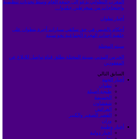
المغرب التطواني يدعو إلى جمعه العام وسط تحديات تنظيمية
واحتجاجات من منخرطين جمّدوا…
أخبار تطوان
أحكام بالحبس في حق سائقي سيارات أجرة بتطوان على
خلفية أحداث الهجرة الجماعية نحو سبتة
سبته المحتلة
الحرس المدني بسبتة المحتلة يطلق قناة تواصل للإبلاغ عن
المفقودين
السابق
التالي
أخبار الجهة
تطوان
طنجة-أصيلة
الحسيمة
شفشاون
العرائش
القصر الصغير والكبير
وزان
أخبار وطنية
أخبار دولية
تعليم