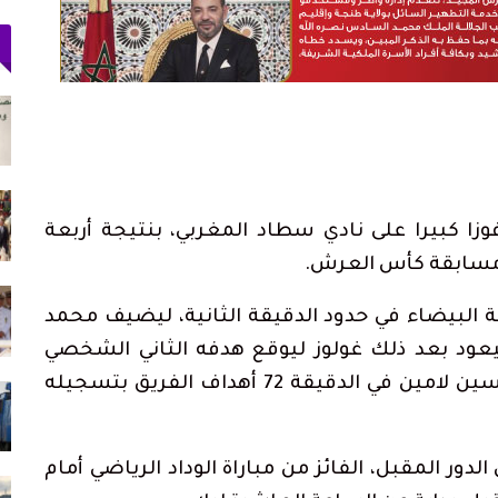
 وسط
ولاية أمن طنجة تنجح في توقيف فرنسي
مبحوث عنه دوليًا بتهمة…
أغسطس 4, 2026
دعم الدورة الـ31 لمهرجان
حكومة سبتة: بين 3 و5 آلاف مهاجر ما زالوا
داخل المدينة و862…
زا كبيرا على نادي سطاد المغربي، بنتيجة أربعة
أغسطس 3, 2026
أجرة
اتحاد المقاولات الإعلامية بتطوان يشيد بصمود
الصحافيين…
 البيضاء في حدود الدقيقة الثانية، ليضيف محمد
أغسطس 3, 2026
ليعود بعد ذلك غولوز ليوقع هدفه الثاني الشخصي
والثالث للماط في الدقيقة الـ64، ليختتم ياسين لامين في الدقيقة 72 أهداف الفريق بتسجيله
قناة
73 ألف مهاجر غادروا سبتة إلى المغرب وعدد
القتلى يرتفع لـ71
أغسطس 2, 2026
دور المقبل، الفائز من مباراة الوداد الرياضي أمام
را محشوة
«تطوان ما فيها والو».. هل فعلاً لا تملك