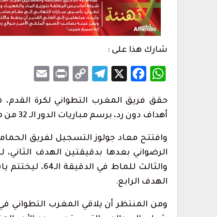
ارتفاع حصيلة ضحايا محاولة اقتحام سبتة إلى 20
المغرب التطواني يدعو إلى جمعه العام
شارك هذا على :
تحديات تنظيمية…
أغسطس 7, 2026
Email
Print
Telegram
Copy
Facebook
WhatsApp
X
أس حفل الولاء
1.2 مليون درهم ل
Link
تطوان لسينما البحر…
حقق فريق المغرب التطواني لكرة القدم، فو
أغسطس 6, 2026
أهداف دون رد، برسم مباريات الدور الـ 32 من مسابقة كأس العرش.
مراسم حفل أداء
أحكام بالحبس في حق سائقي سيارات 
بتطوان على خلفية أحداث…
وافتتح معاد جولوز التسجيل لفريق الحمامة
أغسطس 5, 2026
الرضواني بعدها بدقيقتين الهدف الثاني، 
لمهاجرين يغادرون
الحرس المدني بسبتة المحتلة يطلق 
تواصل للإبلاغ عن…
الهدف الرابع.
أغسطس 5, 2026
ومن المنتظر أن يلاقي المغرب التطواني في ال
 جماعية نحو سبتة
إحباط تهريب 350 كيلوغرامًا من الشي