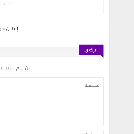
تحميل ال
اترك رد
لن يتم نشر عنو