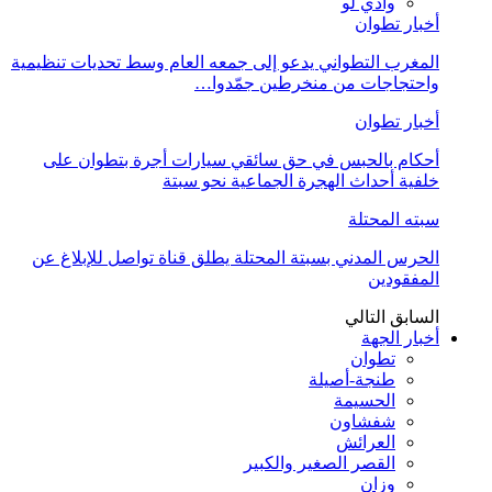
وادي لو
أخبار تطوان
المغرب التطواني يدعو إلى جمعه العام وسط تحديات تنظيمية
واحتجاجات من منخرطين جمّدوا…
أخبار تطوان
أحكام بالحبس في حق سائقي سيارات أجرة بتطوان على
خلفية أحداث الهجرة الجماعية نحو سبتة
سبته المحتلة
الحرس المدني بسبتة المحتلة يطلق قناة تواصل للإبلاغ عن
المفقودين
السابق
التالي
أخبار الجهة
تطوان
طنجة-أصيلة
الحسيمة
شفشاون
العرائش
القصر الصغير والكبير
وزان