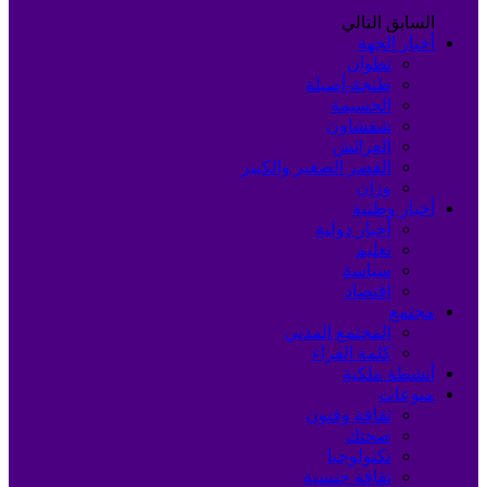
السابق
التالي
أخبار الجهة
تطوان
طنجة-أصيلة
الحسيمة
شفشاون
العرائش
القصر الصغير والكبير
وزان
أخبار وطنية
أخبار دولية
تعليم
سياسة
اقتصاد
مجتمع
المجتمع المدني
كلمة القراء
أنشطة ملكية
منوعات
ثقافة وفنون
صحتك
تكنولوجيا
ثقافة جنسية