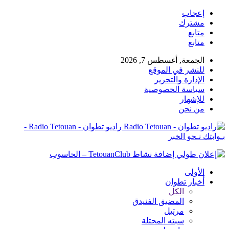
إعجاب
مشترك
متابع
متابع
الجمعة, أغسطس 7, 2026
للنشر في الموقع
الإدارة والتحرير
سياسة الخصوصية
للإشهار
من نحن
راديو تطوان - Radio Tetouan -
بـوابتك نـحو الخبر
الأولى
أخبار تطوان
الكل
المضيق الفنيدق
مرتيل
سبته المحتلة