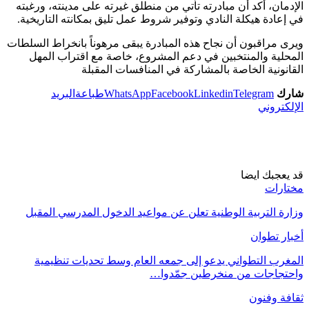
الإدمان، أكد أن مبادرته تأتي من منطلق غيرته على مدينته، ورغبته
في إعادة هيكلة النادي وتوفير شروط عمل تليق بمكانته التاريخية.
ويرى مراقبون أن نجاح هذه المبادرة يبقى مرهوناً بانخراط السلطات
المحلية والمنتخبين في دعم المشروع، خاصة مع اقتراب المهل
القانونية الخاصة بالمشاركة في المنافسات المقبلة
شارك
Telegram
Linkedin
Facebook
WhatsApp
طباعة
البريد
الإلكتروني
قد يعجبك ايضا
مختارات
وزارة التربية الوطنية تعلن عن مواعيد الدخول المدرسي المقبل
أخبار تطوان
المغرب التطواني يدعو إلى جمعه العام وسط تحديات تنظيمية
واحتجاجات من منخرطين جمّدوا…
ثقافة وفنون