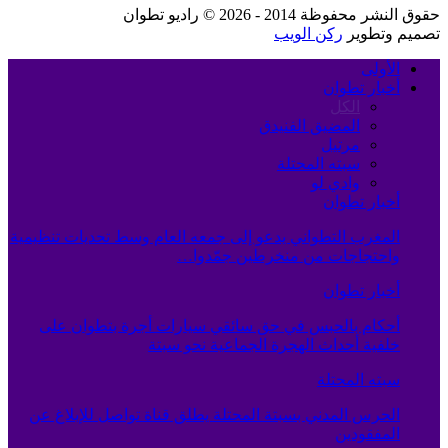
حقوق النشر محفوظة 2014 - 2026 © راديو تطوان
تصميم وتطوير
ركن الويب
الأولى
أخبار تطوان
الكل
المضيق الفنيدق
مرتيل
سبته المحتلة
وادي لو
أخبار تطوان
المغرب التطواني يدعو إلى جمعه العام وسط تحديات تنظيمية
واحتجاجات من منخرطين جمّدوا…
أخبار تطوان
أحكام بالحبس في حق سائقي سيارات أجرة بتطوان على
خلفية أحداث الهجرة الجماعية نحو سبتة
سبته المحتلة
الحرس المدني بسبتة المحتلة يطلق قناة تواصل للإبلاغ عن
المفقودين