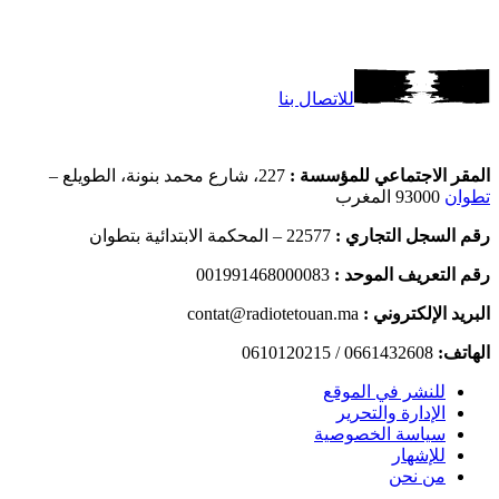
للاتصال بنا
المقر الاجتماعي للمؤسسة :
227، شارع محمد بنونة، الطويلع –
تطوان
93000 المغرب
رقم السجل التجاري :
22577 – المحكمة الابتدائية بتطوان
رقم التعريف الموحد :
001991468000083
البريد الإلكتروني :
contat@radiotetouan.ma
الهاتف:
0661432608 / 0610120215
للنشر في الموقع
الإدارة والتحرير
سياسة الخصوصية
للإشهار
من نحن