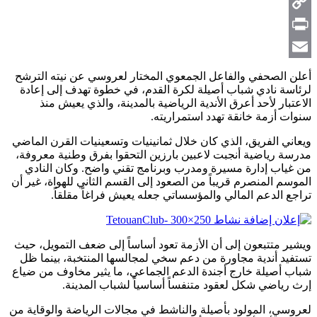
Telegram
Copy
Link
Print
Email
أعلن الصحفي والفاعل الجمعوي المختار لعروسي عن نيته الترشح
لرئاسة نادي شباب أصيلة لكرة القدم، في خطوة تهدف إلى إعادة
الاعتبار لأحد أعرق الأندية الرياضية بالمدينة، والذي يعيش منذ
سنوات أزمة خانقة تهدد استمراريته.
ويعاني الفريق، الذي كان خلال ثمانينيات وتسعينيات القرن الماضي
مدرسة رياضية أنجبت لاعبين بارزين التحقوا بفرق وطنية معروفة،
من غياب إدارة مسيرة ومدرب وبرنامج تقني واضح. وكان النادي
الموسم المنصرم قريباً من الصعود إلى القسم الثاني للهواة، غير أن
تراجع الدعم المالي والمؤسساتي جعله يعيش فراغاً مقلقاً.
ويشير متتبعون إلى أن الأزمة تعود أساساً إلى ضعف التمويل، حيث
تستفيد أندية مجاورة من دعم سخي لمجالسها المنتخبة، بينما ظل
شباب أصيلة خارج أجندة الدعم الجماعي، ما يثير مخاوف من ضياع
إرث رياضي شكل لعقود متنفساً أساسياً لشباب المدينة.
لعروسي، المولود بأصيلة والناشط في مجالات الرياضة والوقاية من