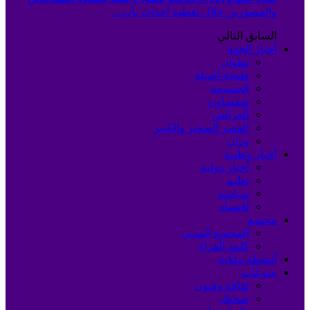
والمصورين خلال تغطية أحداث باب…
السابق
التالي
أخبار الجهة
تطوان
طنجة-أصيلة
الحسيمة
شفشاون
العرائش
القصر الصغير والكبير
وزان
أخبار وطنية
أخبار دولية
تعليم
سياسة
اقتصاد
مجتمع
المجتمع المدني
كلمة القراء
أنشطة ملكية
منوعات
ثقافة وفنون
صحتك