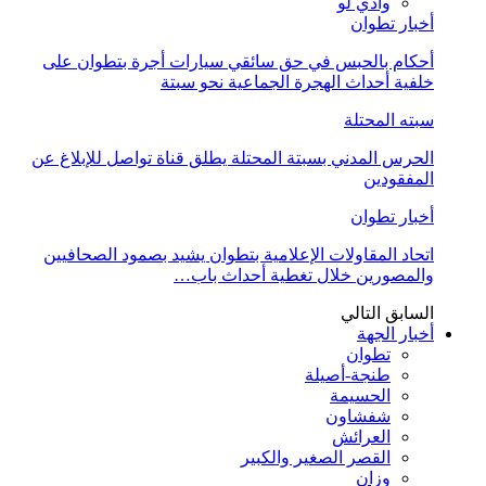
وادي لو
أخبار تطوان
أحكام بالحبس في حق سائقي سيارات أجرة بتطوان على
خلفية أحداث الهجرة الجماعية نحو سبتة
سبته المحتلة
الحرس المدني بسبتة المحتلة يطلق قناة تواصل للإبلاغ عن
المفقودين
أخبار تطوان
اتحاد المقاولات الإعلامية بتطوان يشيد بصمود الصحافيين
والمصورين خلال تغطية أحداث باب…
السابق
التالي
أخبار الجهة
تطوان
طنجة-أصيلة
الحسيمة
شفشاون
العرائش
القصر الصغير والكبير
وزان