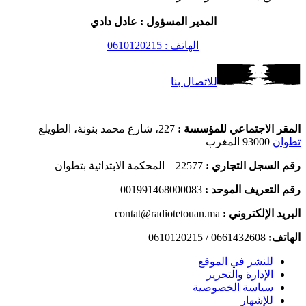
المدير المسؤول : عادل دادي
الهاتف : 0610120215
للاتصال بنا
المقر الاجتماعي للمؤسسة :
227، شارع محمد بنونة، الطويلع –
تطوان
93000 المغرب
رقم السجل التجاري :
22577 – المحكمة الابتدائية بتطوان
رقم التعريف الموحد :
001991468000083
البريد الإلكتروني :
contat@radiotetouan.ma
الهاتف:
0661432608 / 0610120215
للنشر في الموقع
الإدارة والتحرير
سياسة الخصوصية
للإشهار