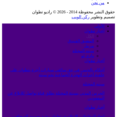
من نحن
حقوق النشر محفوظة 2014 - 2026 © راديو تطوان
تصميم وتطوير
ركن الويب
الأولى
أخبار تطوان
الكل
المضيق الفنيدق
مرتيل
سبته المحتلة
وادي لو
أخبار تطوان
أحكام بالحبس في حق سائقي سيارات أجرة بتطوان على
خلفية أحداث الهجرة الجماعية نحو سبتة
سبته المحتلة
الحرس المدني بسبتة المحتلة يطلق قناة تواصل للإبلاغ عن
المفقودين
أخبار تطوان
اتحاد المقاولات الإعلامية بتطوان يشيد بصمود الصحافيين