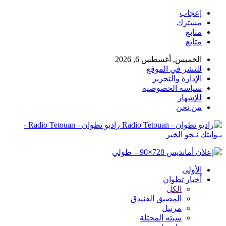
إعجاب
مشترك
متابع
متابع
الخميس, أغسطس 6, 2026
للنشر في الموقع
الإدارة والتحرير
سياسة الخصوصية
للإشهار
من نحن
راديو تطوان - Radio Tetouan -
بـوابتك نـحو الخبر
الأولى
أخبار تطوان
الكل
المضيق الفنيدق
مرتيل
سبته المحتلة