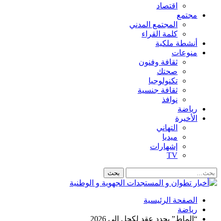
اقتصاد
مجتمع
المجتمع المدني
كلمة القراء
أنشطة ملكية
منوعات
ثقافة وفنون
صحتك
تكنولوجيا
ثقافة جنسية
نوافذ
رياضة
الأخيرة
التهاني
ميديا
إشهارات
TV
الصفحة الرئيسية
رياضة
“الماط” يجدد عقد لكحل إلى 2026