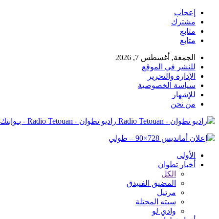
إعجاب
مشترك
متابع
متابع
الجمعة, أغسطس 7, 2026
للنشر في الموقع
الإدارة والتحرير
سياسة الخصوصية
للإشهار
من نحن
راديو تطوان - Radio Tetouan - بـوابتك نـحو الخبر
الأولى
أخبار تطوان
الكل
المضيق الفنيدق
مرتيل
سبته المحتلة
وادي لو