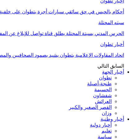
أخبار تطوان
أحكام بالحبس في حق سائقي سيارات أجرة بتطوان على خلفية أ
سبته المحتلة
الحرس المدني بسبتة المحتلة يطلق قناة تواصل للإبلاغ عن المف
أخبار تطوان
اتحاد المقاولات الإعلامية بتطوان يشيد بصمود الصحافيين وال
السابق
التالي
أخبار الجهة
تطوان
طنجة-أصيلة
الحسيمة
شفشاون
العرائش
القصر الصغير والكبير
وزان
أخبار وطنية
أخبار دولية
تعليم
سياسة