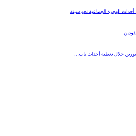
حداث الهجرة الجماعية نحو سبتة
قودين
مصورين خلال تغطية أحداث باب…