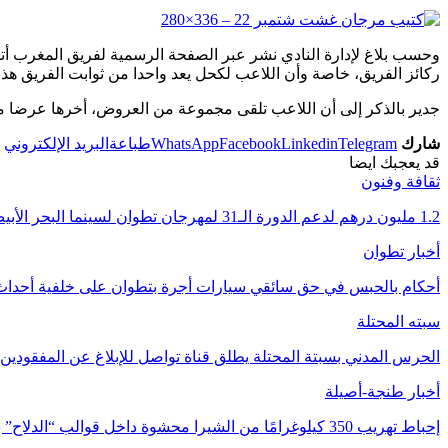
وحسب بلاغ لإدارة النادي نشر عبر الصفحة الرسمية لفريق المغرب أتل
ركائز الفريق، خاصة وأن اللاعب لكحل يعد واحدا من ثوابت الفريق هذ
جدير بالذكر إلى أن اللاعب تلقى مجموعة من العروض، أخرها عرضا من
شارك
Telegram
Linkedin
Facebook
WhatsApp
طباعة
البريد الإلكتروني
قد يعجبك ايضا
ثقافة وفنون
1.2 مليون درهم لدعم الدورة الـ31 لمهرجان تطوان لسينما البحر الأبيض المتوسط
أخبار تطوان
أحكام بالحبس في حق سائقي سيارات أجرة بتطوان على خلفية أحداث 
سبته المحتلة
الحرس المدني بسبتة المحتلة يطلق قناة تواصل للإبلاغ عن المفقودين
أخبار طنجة-أصيلة
إحباط تهريب 350 كيلوغرامًا من الشيرا محشوة داخل قوالب “الدلاح” بميناء طنجة