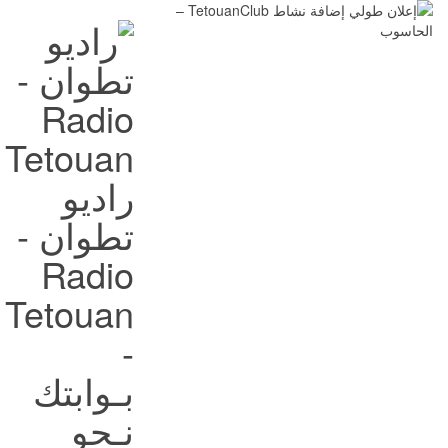
راديو
تطوان -
Radio
Tetouan
-
بـوابتك
نـحو