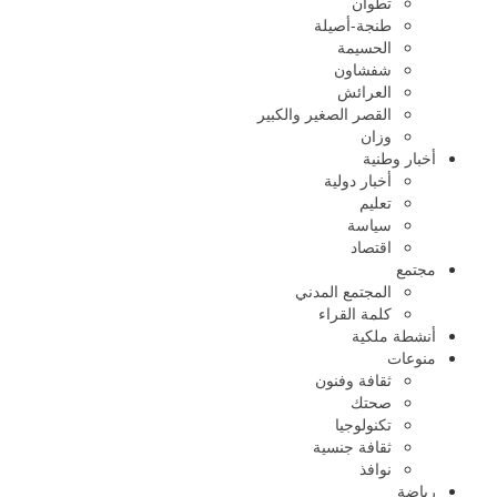
تطوان
طنجة-أصيلة
الحسيمة
شفشاون
العرائش
القصر الصغير والكبير
وزان
أخبار وطنية
أخبار دولية
تعليم
سياسة
اقتصاد
مجتمع
المجتمع المدني
كلمة القراء
أنشطة ملكية
منوعات
ثقافة وفنون
صحتك
تكنولوجيا
ثقافة جنسية
نوافذ
رياضة