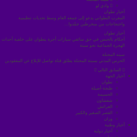
وادي لو
أخبار تطوان
المغرب التطواني يدعو إلى جمعه العام وسط تحديات تنظيمية
واحتجاجات من منخرطين جمّدوا…
أخبار تطوان
أحكام بالحبس في حق سائقي سيارات أجرة بتطوان على خلفية أحداث
الهجرة الجماعية نحو سبتة
سبته المحتلة
الحرس المدني بسبتة المحتلة يطلق قناة تواصل للإبلاغ عن المفقودين
السابق
التالي
أخبار الجهة
تطوان
طنجة-أصيلة
الحسيمة
شفشاون
العرائش
القصر الصغير والكبير
وزان
أخبار وطنية
أخبار دولية
تعليم