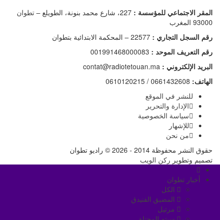
المقر الاجتماعي للمؤسسة :
227، شارع محمد بنونة، الطويلع –
تطوان
93000 المغرب
رقم السجل التجاري :
22577 – المحكمة الابتدائية بتطوان
رقم التعريف الموحد :
001991468000083
البريد الإلكتروني :
contat@radiotetouan.ma
الهاتف:
0661432608 / 0610120215
للنشر في الموقع
الإدارة والتحرير
سياسة الخصوصية
للإشهار
من نحن
حقوق النشر محفوظة 2014 - 2026 © راديو تطوان
تصميم وتطوير
ركن الويب
أخبار تطوان
الكل
المضيق الفنيدق
مرتيل
سبته المحتلة