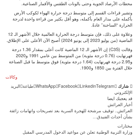
محطات الأرصاد الجوية وحتى بالونات الطقس والأقمار الصناعية.
وتشير قراءات القسم إلى متوسط درجة حرارة الهواء لكوكب الأرض
بأكمله على مدار العام بأكمله، وهو أقل بكثير من قراءة واحدة لدرجة
الحرارة “الساخنة” عادةً.
وعلاوة على ذلك، فإن متوسط درجة الحرارة العالمية خلال الأشهر الـ 12
الماضية (من يوليو 2023 إلى يونيو 2024) أصبح الآن الأعلى على الإطلاق.
وقالت (C3S) إن الأشهر الـ 12 الماضية كانت أعلى بمقدار 1.36 درجة
فهرنهايت (0.76 درجة مئوية) من المتوسط بين عامي 1991 و2020
و2.95 درجة فهرنهايت (1.64 درجة مئوية) فوق متوسط ما قبل الصناعة
خلال الفترة بين 1850 و1900.
وكالات
شارك
Telegram
Linkedin
Facebook
WhatsApp
طباعة
البريد
الإلكتروني
قد يعجبك ايضا
أخبار العرائش
العرائش.. توقيف مرشحة للهجرة السرية بعد تصريحات واتهامات زائفة
بشأن أحداث الفنيدق…
مختارات
وزارة التربية الوطنية تعلن عن مواعيد الدخول المدرسي المقبل