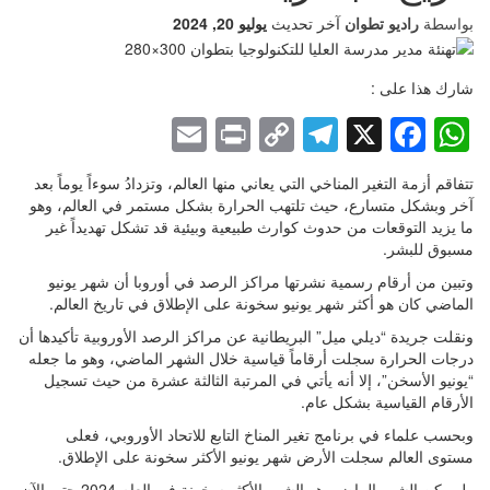
بواسطة
راديو تطوان
آخر تحديث
يوليو 20, 2024
شارك هذا على :
Email
Print
Telegram
Copy
Facebook
WhatsApp
X
Link
تتفاقم أزمة التغير المناخي التي يعاني منها العالم، وتزدادُ سوءاً يوماً بعد
آخر وبشكل متسارع، حيث تلتهب الحرارة بشكل مستمر في العالم، وهو
ما يزيد التوقعات من حدوث كوارث طبيعية وبيئية قد تشكل تهديداً غير
مسبوق للبشر.
وتبين من أرقام رسمية نشرتها مراكز الرصد في أوروبا أن شهر يونيو
الماضي كان هو أكثر شهر يونيو سخونة على الإطلاق في تاريخ العالم.
ونقلت جريدة “ديلي ميل” البريطانية عن مراكز الرصد الأوروبية تأكيدها أن
درجات الحرارة سجلت أرقاماً قياسية خلال الشهر الماضي، وهو ما جعله
“يونيو الأسخن”، إلا أنه يأتي في المرتبة الثالثة عشرة من حيث تسجيل
الأرقام القياسية بشكل عام.
وبحسب علماء في برنامج تغير المناخ التابع للاتحاد الأوروبي، فعلى
مستوى العالم سجلت الأرض شهر يونيو الأكثر سخونة على الإطلاق.
ولم يكن الشهر الماضي هو الشهر الأكثر سخونة في العام 2024 حتى الآن