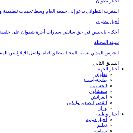
أخبار تطوان
المغرب التطواني يدعو إلى جمعه العام وسط تحديات تنظيمية
أخبار تطوان
أحكام بالحبس في حق سائقي سيارات أجرة بتطوان على خلفية أ
سبته المحتلة
الحرس المدني بسبتة المحتلة يطلق قناة تواصل للإبلاغ عن المف
السابق
التالي
أخبار الجهة
تطوان
طنجة-أصيلة
الحسيمة
شفشاون
العرائش
القصر الصغير والكبير
وزان
أخبار وطنية
أخبار دولية
تعليم
سياسة