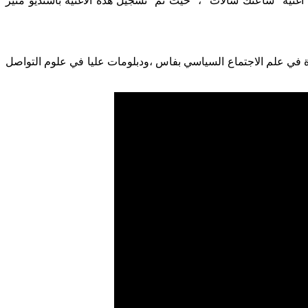
غنية “ساعتك سالات” ، حيث تم تسجيل هذه الأغنية باستديو منير
ة في علم الاجتماع السياسي بفاس ،ودبلومات عليا في علوم التواصل