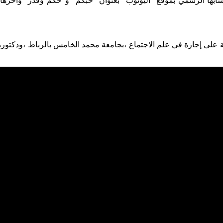
بها الرسمي بموقع “اليوتوب” بعنوان “حبكم” و”حكم وقدر” وأخرها أ
 على إجازة في علم الاجتماع ،بجامعة محمد الخامس بالرباط ،ودكتور