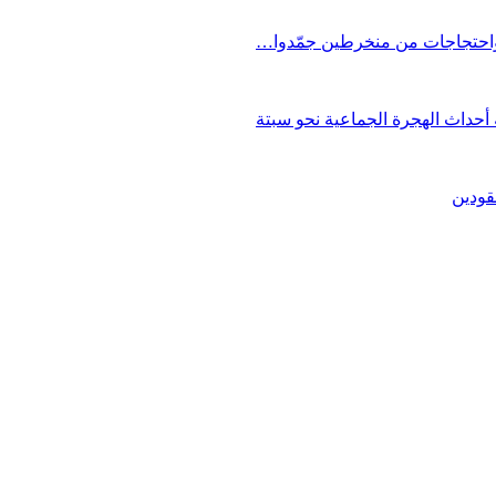
 واحتجاجات من منخرطين جمّدوا…
حداث الهجرة الجماعية نحو سبتة
قودين