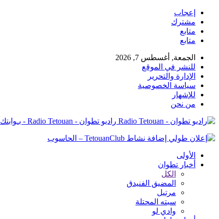
إعجاب
مشترك
متابع
متابع
الجمعة, أغسطس 7, 2026
للنشر في الموقع
الإدارة والتحرير
سياسة الخصوصية
للإشهار
من نحن
راديو تطوان - Radio Tetouan - بـوابتك نـحو الخبر
الأولى
أخبار تطوان
الكل
المضيق الفنيدق
مرتيل
سبته المحتلة
وادي لو