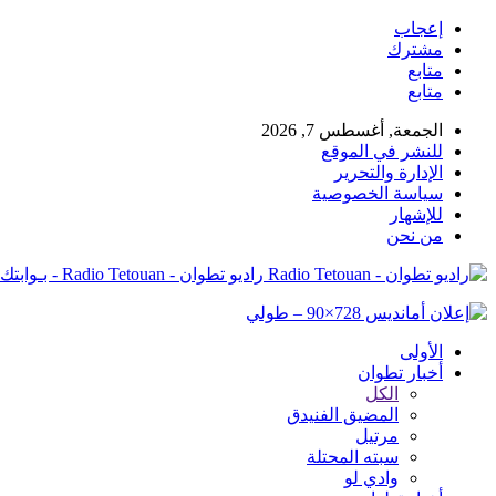
إعجاب
مشترك
متابع
متابع
الجمعة, أغسطس 7, 2026
للنشر في الموقع
الإدارة والتحرير
سياسة الخصوصية
للإشهار
من نحن
راديو تطوان - Radio Tetouan - بـوابتك نـحو الخبر
الأولى
أخبار تطوان
الكل
المضيق الفنيدق
مرتيل
سبته المحتلة
وادي لو