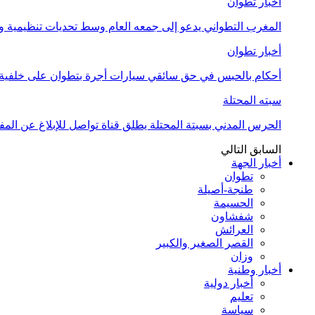
أخبار تطوان
المغرب التطواني يدعو إلى جمعه العام وسط تحديات تنظيمية
أخبار تطوان
أحكام بالحبس في حق سائقي سيارات أجرة بتطوان على خلفية أ
سبته المحتلة
الحرس المدني بسبتة المحتلة يطلق قناة تواصل للإبلاغ عن المف
السابق
التالي
أخبار الجهة
تطوان
طنجة-أصيلة
الحسيمة
شفشاون
العرائش
القصر الصغير والكبير
وزان
أخبار وطنية
أخبار دولية
تعليم
سياسة