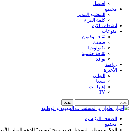
اقتصاد
مجتمع
المجتمع المدني
كلمة القراء
أنشطة ملكية
منوعات
ثقافة وفنون
صحتك
تكنولوجيا
ثقافة جنسية
نوافذ
رياضة
الأخيرة
التهاني
ميديا
إشهارات
TV
الصفحة الرئيسية
مجتمع
الحكومة تطلق التسجيل في برنامج “تيسير” للدعم المالي للأسر