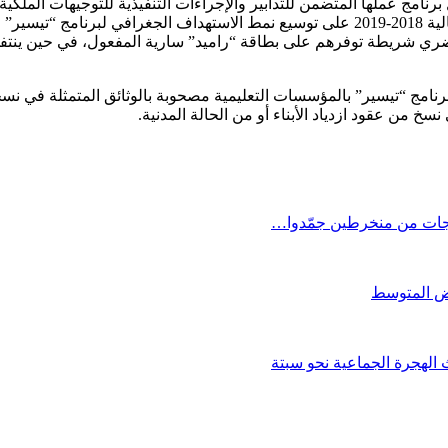
ل برنامج عملها المتضمن للتدابير والإجراءات التنفيذية للتوجيهات الملك
وأبرز المصدر ذاته، أن الوزارة قد عملت ابتداء من السنة الدراسية الحالية 2018-2019 على توس
حضري شريطة توفرهم على بطاقة “راميد” سارية المفعول، في حين ينتفي ا
 برنامج “تيسير” بالمؤسسات التعليمية مصحوبة بالوثائق المتمثلة في ن
 من عقود ازدياد الأبناء أو من الحالة المدنية.
اجات من منخرطين جمّدوا…
الهجرة الجماعية نحو سبتة