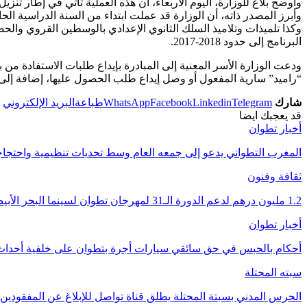
وأوضح بلاغ للوزارة، اليوم الأربعاء، أن هذه العملية تأتي في إطار تنزي
وكذا تلميذات وتلاميذ السلك الثانوي الإعدادي بالوسطين القروي وال
البرنامج إلى حدود 2018-2017.
ودعت الوزارة الأسر المعنية إلى المبادرة بإيداع طلبات الاستفادة من
“راميد” سارية المفعول أو وصل إيداع طلب الحصول عليها، إضافة إلى نسخ
شارك
Telegram
Linkedin
Facebook
WhatsApp
طباعة
البريد الإلكتروني
قد يعجبك ايضا
أخبار تطوان
المغرب التطواني يدعو إلى جمعه العام وسط تحديات تنظيمية واحتج
ثقافة وفنون
1.2 مليون درهم لدعم الدورة الـ31 لمهرجان تطوان لسينما البحر الأبيض المتوسط
أخبار تطوان
أحكام بالحبس في حق سائقي سيارات أجرة بتطوان على خلفية أحداث 
سبته المحتلة
الحرس المدني بسبتة المحتلة يطلق قناة تواصل للإبلاغ عن المفقودين