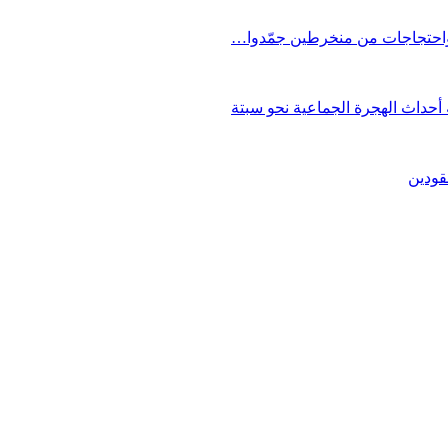
 واحتجاجات من منخرطين جمّدوا…
حداث الهجرة الجماعية نحو سبتة
قودين