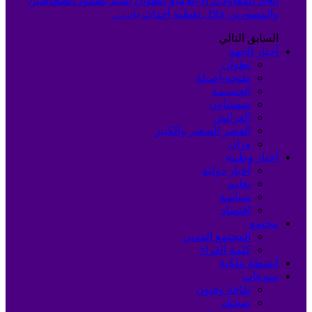
اتحاد المقاولات الإعلامية بتطوان يشيد بصمود الصحافيين
والمصورين خلال تغطية أحداث باب…
السابق
التالي
أخبار الجهة
تطوان
طنجة-أصيلة
الحسيمة
شفشاون
العرائش
القصر الصغير والكبير
وزان
أخبار وطنية
أخبار دولية
تعليم
سياسة
اقتصاد
مجتمع
المجتمع المدني
كلمة القراء
أنشطة ملكية
منوعات
ثقافة وفنون
صحتك