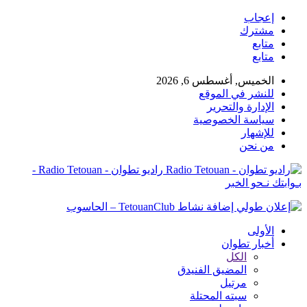
إعجاب
مشترك
متابع
متابع
الخميس, أغسطس 6, 2026
للنشر في الموقع
الإدارة والتحرير
سياسة الخصوصية
للإشهار
من نحن
راديو تطوان - Radio Tetouan -
بـوابتك نـحو الخبر
الأولى
أخبار تطوان
الكل
المضيق الفنيدق
مرتيل
سبته المحتلة