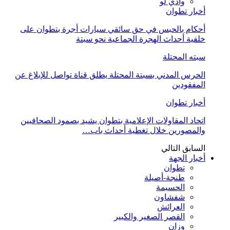
وادي لو
أخبار تطوان
أحكام بالحبس في حق سائقي سيارات أجرة بتطوان على
خلفية أحداث الهجرة الجماعية نحو سبتة
سبته المحتلة
الحرس المدني بسبتة المحتلة يطلق قناة تواصل للإبلاغ عن
المفقودين
أخبار تطوان
اتحاد المقاولات الإعلامية بتطوان يشيد بصمود الصحافيين
والمصورين خلال تغطية أحداث باب…
السابق
التالي
أخبار الجهة
تطوان
طنجة-أصيلة
الحسيمة
شفشاون
العرائش
القصر الصغير والكبير
وزان