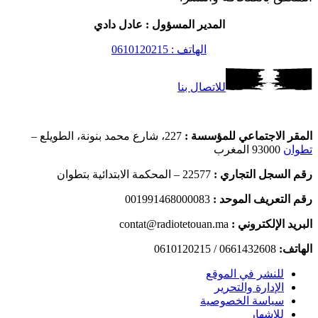
المدير المسؤول : عادل دادي
الهاتف : 0610120215
للاتصال بنا
المقر الاجتماعي للمؤسسة :
227، شارع محمد بنونة، الطويلع –
تطوان
93000 المغرب
رقم السجل التجاري :
22577 – المحكمة الابتدائية بتطوان
رقم التعريف الموحد :
001991468000083
البريد الإلكتروني :
contat@radiotetouan.ma
الهاتف:
0661432608 / 0610120215
للنشر في الموقع
الإدارة والتحرير
سياسة الخصوصية
للإشهار