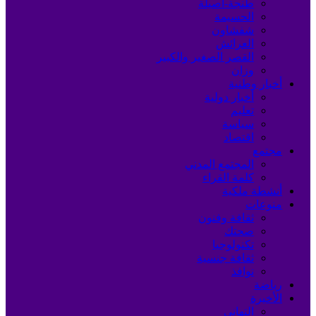
طنجة-أصيلة
الحسيمة
شفشاون
العرائش
القصر الصغير والكبير
وزان
أخبار وطنية
أخبار دولية
تعليم
سياسة
اقتصاد
مجتمع
المجتمع المدني
كلمة القراء
أنشطة ملكية
منوعات
ثقافة وفنون
صحتك
تكنولوجيا
ثقافة جنسية
نوافذ
رياضة
الأخيرة
التهاني