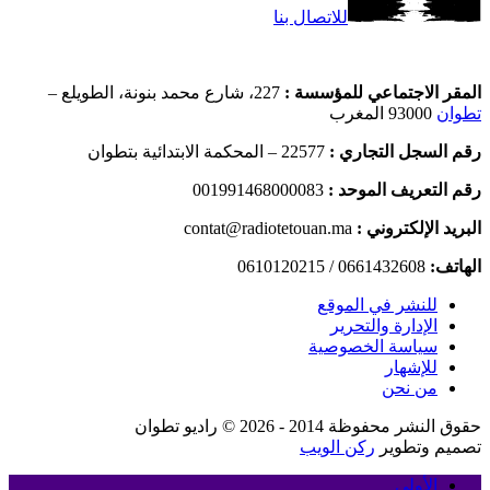
للاتصال بنا
المقر الاجتماعي للمؤسسة :
227، شارع محمد بنونة، الطويلع –
تطوان
93000 المغرب
رقم السجل التجاري :
22577 – المحكمة الابتدائية بتطوان
رقم التعريف الموحد :
001991468000083
البريد الإلكتروني :
contat@radiotetouan.ma
الهاتف:
0661432608 / 0610120215
للنشر في الموقع
الإدارة والتحرير
سياسة الخصوصية
للإشهار
من نحن
حقوق النشر محفوظة 2014 - 2026 © راديو تطوان
تصميم وتطوير
ركن الويب
الأولى