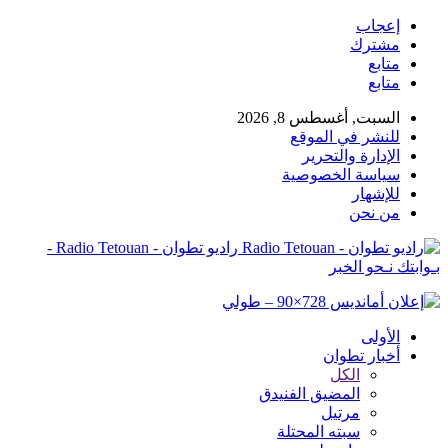
إعجاب
مشترك
متابع
متابع
السبت, أغسطس 8, 2026
للنشر في الموقع
الإدارة والتحرير
سياسة الخصوصية
للإشهار
من نحن
راديو تطوان - Radio Tetouan -
بـوابتك نـحو الخبر
الأولى
أخبار تطوان
الكل
المضيق الفنيدق
مرتيل
سبته المحتلة