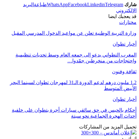
شارك
Telegram
Linkedin
Facebook
WhatsApp
طباعة
البريد
الإلكتروني
قد يعجبك ايضا
مختارات
وزارة التربية الوطنية تعلن عن مواعيد الدخول المدرسي المقبل
أخبار تطوان
المغرب التطواني يدعو إلى جمعه العام وسط تحديات تنظيمية
واحتجاجات من منخرطين جمّدوا…
ثقافة وفنون
1.2 مليون درهم لدعم الدورة الـ31 لمهرجان تطوان لسينما البحر
الأبيض المتوسط
أخبار تطوان
أحكام بالحبس في حق سائقي سيارات أجرة بتطوان على خلفية
أحداث الهجرة الجماعية نحو سبتة
تحميل المزيد من المشاركات
اترك رد