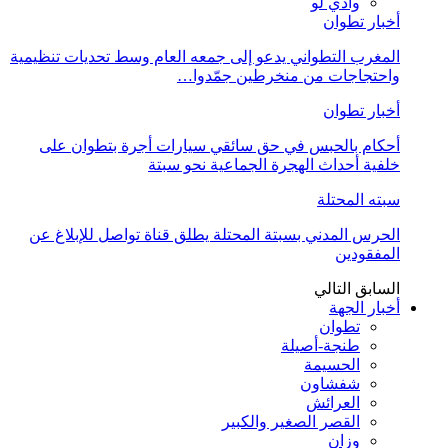
وادي لو
أخبار تطوان
المغرب التطواني يدعو إلى جمعه العام وسط تحديات تنظيمية
واحتجاجات من منخرطين جمّدوا…
أخبار تطوان
أحكام بالحبس في حق سائقي سيارات أجرة بتطوان على
خلفية أحداث الهجرة الجماعية نحو سبتة
سبته المحتلة
الحرس المدني بسبتة المحتلة يطلق قناة تواصل للإبلاغ عن
المفقودين
السابق
التالي
أخبار الجهة
تطوان
طنجة-أصيلة
الحسيمة
شفشاون
العرائش
القصر الصغير والكبير
وزان