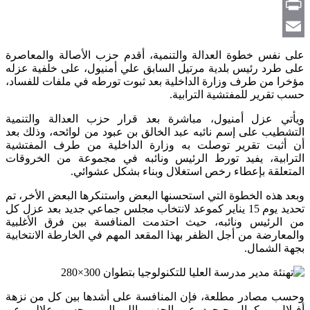
Copy
Link
Print
Email
على نفس خطوة العدالة والتنمية، أقدم حزب الأصالة والمعاصرة
على طرد رئيس بلدية مرتيل السابق علي أمنيول، على خلفية عزله
مؤخرا من طرف وزارة الداخلية بعد ثبوت تورطه في ملفات للفساد،
حسب تقرير للمفتشية الترابية.
ويأتي عزل أمنيول، مباشرة بعد قرار حزب العدالة والتنمية
التشطيب على إسم نائبه عبد الخالق بن عبود من لوائحه، وذلك بعد
أن أثبت تقرير توصلت به وزارة الداخلية من طرف المفتشية
الترابية، يفيد تورط الرئيس ونائبه في مجموعة من الخروقات
المتعلقة بإعطاء رخص استغلال وبناء بشكل عشوائي.
وبعد هذه الخطوة التي استحسنها البعض واستنكرها البعض الأخر، تم
تحديد يوم 15 يناير كموعد لانتخاب مجلس جماعي جديد بعد عزل كل
من الرئيس ونائبه، حيث احتدمت المنافسة بين فرق الأغلبية
والمعارضة من أجل الظفر بهذا المقعد المهم في الخارطة الانتخابية
بجهة الشمال.
وحسب مصادر مطلعة، فإن المنافسة على أشدها بين كل من نزهة
أفيلال و كمال حيحود عن الحزب الليبرالي، وحسن علالي عن