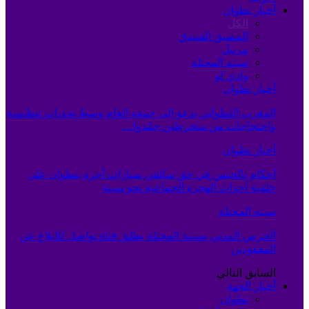
أخبار تطوان
الكل
المضيق الفنيدق
مرتيل
سبته المحتلة
وادي لو
أخبار تطوان
المغرب التطواني يدعو إلى جمعه العام وسط تحديات تنظيمية
واحتجاجات من منخرطين جمّدوا…
أخبار تطوان
أحكام بالحبس في حق سائقي سيارات أجرة بتطوان على
خلفية أحداث الهجرة الجماعية نحو سبتة
سبته المحتلة
الحرس المدني بسبتة المحتلة يطلق قناة تواصل للإبلاغ عن
المفقودين
السابق
التالي
أخبار الجهة
تطوان