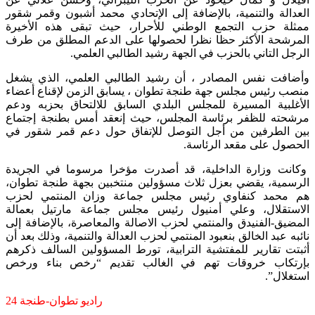
العدالة والتنمية، بالإضافة إلى الإتحادي محمد أشبون وقمر شقور
ممثلة حزب التجمع الوطني للأحرار، حيث تبقى هذه الأخيرة
المرشحة الأكثر حظا نظرا لحصولها على الدعم المطلق من طرف
الرجل التاني بالحزب في الجهة رشيد الطالبي العلمي.
وأضافت نفس المصادر ، أن رشيد الطالبي العلمي، الذي يشغل
منصب رئيس مجلس جهة طنجة تطوان ، يسابق الزمن لإقناع أعضاء
الأغلبية المسيرة للمجلس البلدي السابق للالتحاق بحزبه ودعم
مرشحته للظفر برئاسة المجلس، حيث إنعقد أمس بطنجة إجتماع
بين الطرفين من أجل التوصل للإتفاق حول دعم قمر شقور في
الحصول على مقعد الرئاسة.
وكانت وزارة الداخلية، قد أصدرت مؤخرا مرسوما في الجريدة
الرسمية، يقضي بعزل ثلاث مسؤولين منتخبين بجهة طنجة تطوان،
هم محمد كنفاوي رئيس مجلس جماعة وزان المنتمي لحزب
الاستقلال، وعلي أمنيول رئيس مجلس جماعة مارتيل بعمالة
المضيق-الفنيدق والمنتمي لحزب الاصالة والمعاصرة، بالإضافة إلى
نائبه عبد الخالق بنعبود المنتمي لحزب العدالة والتنمية، وذلك بعد أن
أثبتت تقارير للمفتشية الترابية، تورط المسؤولين السالف ذكرهم
بإرتكاب خروقات تهم في الغالب تقديم “رخص بناء ورخص
استغلال”.
راديو تطوان-طنجة 24