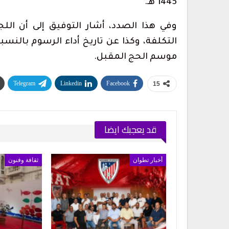
1445 هـ.
داخل قوالب…
أغسطس 5, 2026
وفي هذا الصدد، أشار التوفيق إلى أن الل
التكلفة، وكذا عن تاريخ أداء الرسوم بالنس
موسم الحج المقبل.
1.2 مليون درهم ل
Telegram
Linkedin
Facebook
15
تطوان لسينما البحر…
أغسطس 6, 2026
المغرب التطواني يدعو إلى جمعه العام
قد يعجبك ايضا
تحديات تنظيمية…
أغسطس 7, 2026
أخبار تطوان
ثقافة وفنون