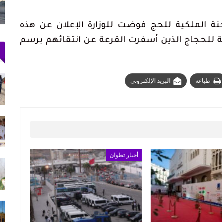
المدينة شيئاً؟
أغسطس 1, 2026
جنة الملكية للحج فوضت للوزارة الإعلان عن هذه
بة للحجاج الذين أسفرت القرعة عن انتقائهم برسم
دعم الدورة الـ31 لمهرجان
أحكام بالحبس في حق سائقي سيارات أجرة
طباعة
البريد الإلكتروني
بتطوان على خلفية أحداث…
أغسطس 5, 2026
 وسط
ارتفاع حصيلة ضحايا محاولة اقتحام سبتة إلى 20
جثة بمصلحة الطب…
أغسطس 1, 2026
أخبار تطوان
بعد ليلة في العراء.. آلاف المهاجرين يغادرون
سبتة عائدين إلى…
يوليو 31, 2026
الملك محمد السادس يترأس حفل الولاء
بالقصر الملكي بتطوان…