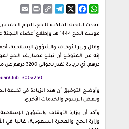
Email
Print
Telegram
Copy
Facebook
WhatsApp
X
Link
عقدت اللجنة الملكية للحج، اليوم الخميس ب
ارتفاع حصيلة ضحايا محاولة اقتحام سبتة إلى 20
المغرب التطواني يدعو إلى جمعه العام
تحديات تنظيمية…
موسم الحج 1444 هـ، وإطلاع أعضاء اللجنة على الإجراءات والاستعدادات لموسم الحج 1445 هـ.
أغسطس 7, 2026
وقال وزير الأوقاف والشؤون الإسلامية، أحم
أس حفل الولاء
1.2 مليون درهم ل
تطوان لسينما البحر…
أغسطس 6, 2026
درهم، أي بزيادة تقدر بحوالي 3200 درهم عن موسم الحج المنصرم.
مراسم حفل أداء
أحكام بالحبس في حق سائقي سيارات 
بتطوان على خلفية أحداث…
أغسطس 5, 2026
وأوضح التوفيق أن هذه الزيادة في تكلفة ال
وبعض الرسوم والخدمات الأخرى.
لمهاجرين يغادرون
الحرس المدني بسبتة المحتلة يطلق 
تواصل للإبلاغ عن…
أغسطس 5, 2026
وأكد أن وزارة الأوقاف والشؤون الإسلام
وزارة الحج والعمرة السعودية، غالبا في ا
 جماعية نحو سبتة
إحباط تهريب 350 كيلوغرامًا من الشي