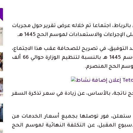
الرباط، اجتماعا تم خلاله عرض تقرير حول مجريات
 وسط
ولاية أمن طنجة تنجح في توقيف فرنسي
مبحوث عنه دوليًا بتهمة…
أغسطس 4, 2026
د التوفيق، في تصريح للصحافة عقب هذا الاجتماع،
دعم الدورة الـ31 لمهرجان
حكومة سبتة: بين 3 و5 آلاف مهاجر ما زالوا
إنه من المتوقع أن تبلغ مصاريف الحج لموسم 1445 هـ بالنسبة لتنظيم الوزارة حوالي 66 ألف
داخل المدينة و862…
أغسطس 3, 2026
أجرة
اتحاد المقاولات الإعلامية بتطوان يشيد بصمود
الصحافيين…
أغسطس 3, 2026
حج ناتجة، بالأساس، عن زيادة في سعر تذكرة السفر
قناة
73 ألف مهاجر غادروا سبتة إلى المغرب وعدد
القتلى يرتفع لـ71
أغسطس 2, 2026
ية ستعلن، فور توصلها بجميع أسعار الخدمات من
لأسبوع المقبل، عن التكلفة النهائية لموسم الحج
را محشوة
«تطوان ما فيها والو».. هل فعلاً لا تملك