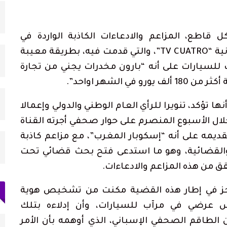
 قاطع، المزاعم والادعاءات الكاذبة الواردة في
الروبورتاج المصور الذي نشرته القناة الإسبانية “TV CUATRO”، والتي قدمت فيه، بطريقة معيبة
للسيارات على أنه “بارون مخدرات يجني من تجارة
 الشهر اواحد”.
ها تؤكد، تنويرا للرأي العام الوطني والدولي وإعمالا
ال الأسبوع المنصرم على حوار صحفي أجرته القناة
مه على أنه “إسكوبار المغرب”، مع مزاعم كاذبة
والقضائية، وهو ما استدعى فتح بحث قضائي تحت
ق من هذه المزاعم والادعاءات.
منجز في إطار هذه القضية مكنت من تشخيص هوية
رس عرضي في مرآب للسيارات، وأن إدلاءه بتلك
الطاقم الصحفي الإسباني، الذي أوهمه بأن الأمر