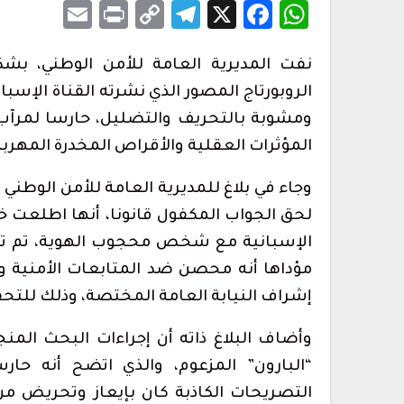
Email
Print
Telegram
Copy
Facebook
WhatsApp
X
Link
نفت المديرية العامة للأمن الوطني، بشكل
ومشوبة بالتحريف والتضليل، حارسا لمرآب 
المؤثرات العقلية والأقراص المخدرة المهربة أكثر من 180 ألف يورو في
وجاء في بلاغ للمديرية العامة للأمن الوطني أن
لحق الجواب المكفول قانونا، أنها اطلعت خل
الإسبانية مع شخص محجوب الهوية، تم تقدي
مؤداها أنه محصن ضد المتابعات الأمنية 
إشراف النيابة العامة المختصة، وذلك للتحق
وأضاف البلاغ ذاته أن إجراءات البحث ال
“البارون” المزعوم، والذي اتضح أنه حا
التصريحات الكاذبة كان بإيعاز وتحريض من 