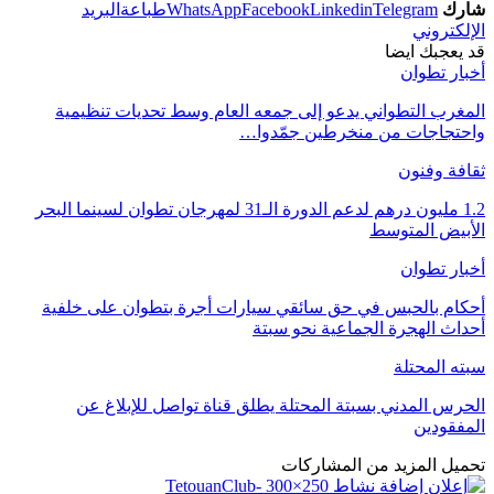
شارك
Telegram
Linkedin
Facebook
WhatsApp
طباعة
البريد
الإلكتروني
قد يعجبك ايضا
أخبار تطوان
المغرب التطواني يدعو إلى جمعه العام وسط تحديات تنظيمية
واحتجاجات من منخرطين جمّدوا…
ثقافة وفنون
1.2 مليون درهم لدعم الدورة الـ31 لمهرجان تطوان لسينما البحر
الأبيض المتوسط
أخبار تطوان
أحكام بالحبس في حق سائقي سيارات أجرة بتطوان على خلفية
أحداث الهجرة الجماعية نحو سبتة
سبته المحتلة
الحرس المدني بسبتة المحتلة يطلق قناة تواصل للإبلاغ عن
المفقودين
تحميل المزيد من المشاركات