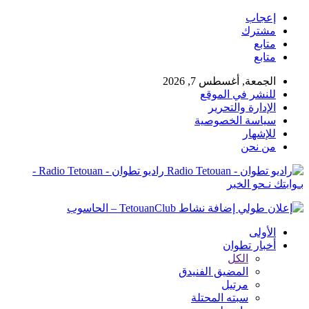
إعجاب
مشترك
متابع
متابع
الجمعة, أغسطس 7, 2026
للنشر في الموقع
الإدارة والتحرير
سياسة الخصوصية
للإشهار
من نحن
راديو تطوان - Radio Tetouan -
بـوابتك نـحو الخبر
الأولى
أخبار تطوان
الكل
المضيق الفنيدق
مرتيل
سبته المحتلة