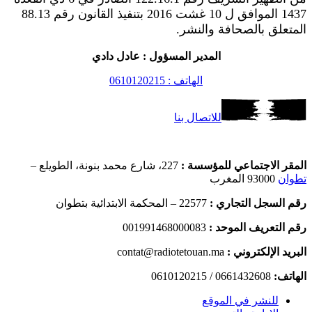
1437 الموافق ل 10 غشت 2016 بتنفيذ القانون رقم 88.13
المتعلق بالصحافة والنشر.
المدير المسؤول : عادل دادي
الهاتف : 0610120215
للاتصال بنا
المقر الاجتماعي للمؤسسة :
227، شارع محمد بنونة، الطويلع –
تطوان
93000 المغرب
رقم السجل التجاري :
22577 – المحكمة الابتدائية بتطوان
رقم التعريف الموحد :
001991468000083
البريد الإلكتروني :
contat@radiotetouan.ma
الهاتف:
0661432608 / 0610120215
للنشر في الموقع