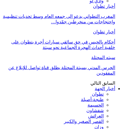
وادي لو
أخبار تطوان
المغرب التطواني يدعو إلى جمعه العام وسط تحديات تنظيمية
واحتجاجات من منخرطين جمّدوا…
أخبار تطوان
أحكام بالحبس في حق سائقي سيارات أجرة بتطوان على
خلفية أحداث الهجرة الجماعية نحو سبتة
سبته المحتلة
الحرس المدني بسبتة المحتلة يطلق قناة تواصل للإبلاغ عن
المفقودين
السابق
التالي
أخبار الجهة
تطوان
طنجة-أصيلة
الحسيمة
شفشاون
العرائش
القصر الصغير والكبير
وزان