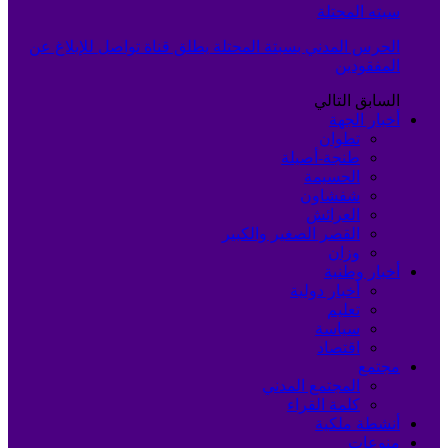
سبته المحتلة
الحرس المدني بسبتة المحتلة يطلق قناة تواصل للإبلاغ عن
المفقودين
السابق
التالي
أخبار الجهة
تطوان
طنجة-أصيلة
الحسيمة
شفشاون
العرائش
القصر الصغير والكبير
وزان
أخبار وطنية
أخبار دولية
تعليم
سياسة
اقتصاد
مجتمع
المجتمع المدني
كلمة القراء
أنشطة ملكية
منوعات