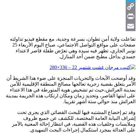
Telegram
Copy
Link
Print
Email
تفاعلت ولاية أمن تطوان، بسرعة وجدية، مع مقطع فيديو تداولته
صفحات على مواقع التواصل الاجتماعي، صباح اليوم الأربعاء 25
نونبر الجاري، تظهر فيه سيدة وهي تعرّض طفلة قاصر لاعتداء
جسدي بداخل مطبخ ضمن أحد المنازل.
وقد أوضحت الأبحاث والتحريات المنجزة على ضوء هذا الشريط أن
الأمر يتعلق بقضية زجرية تعالجها مصالح المنطقة الإقليمية للأمن
بمدينة العرائش،حيث تم تشخيص هوية المتورطة في هذا الاعتداء
على ابنتها القاصر، وتحديد زمان ومكان ارتكاب هذه الجريمة بمدينة
العرائش منذ حوالي ستة أشهر تقريبا.
وقد تم إخضاع المشتبه فيها للبحث القضائي الذي يجرى تحت
إشراف النيابة العامة المختصة، للكشف عن جميع ظروف
وملابسات وخلفيات هذه القضية، في انتظار إحالة المعنية بالأمر
على العدالة بمجرد استكمال إجراءات البحث التمهيدي.