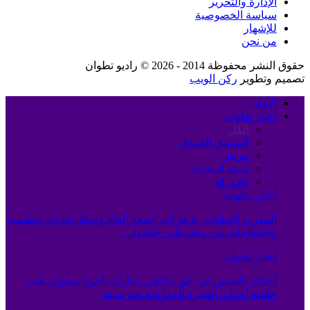
الإدارة والتحرير
سياسة الخصوصية
للإشهار
من نحن
حقوق النشر محفوظة 2014 - 2026 © راديو تطوان
تصميم وتطوير
ركن الويب
الأولى
أخبار تطوان
الكل
المضيق الفنيدق
مرتيل
سبته المحتلة
وادي لو
أخبار تطوان
المغرب التطواني يدعو إلى جمعه العام وسط تحديات تنظيمية
واحتجاجات من منخرطين جمّدوا…
أخبار تطوان
أحكام بالحبس في حق سائقي سيارات أجرة بتطوان على
خلفية أحداث الهجرة الجماعية نحو سبتة