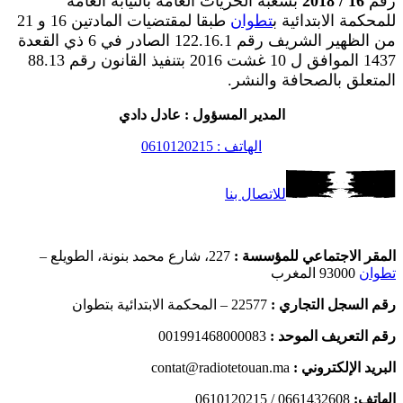
رقم
16 / 2018
بشعبة الحريات العامة بالنيابة العامة
للمحكمة الابتدائية ب
تطوان
طبقا لمقتضيات المادتين 16 و 21
من الظهير الشريف رقم 122.16.1 الصادر في 6 ذي القعدة
1437 الموافق ل 10 غشت 2016 بتنفيذ القانون رقم 88.13
المتعلق بالصحافة والنشر.
المدير المسؤول : عادل دادي
الهاتف : 0610120215
للاتصال بنا
المقر الاجتماعي للمؤسسة :
227، شارع محمد بنونة، الطويلع –
تطوان
93000 المغرب
رقم السجل التجاري :
22577 – المحكمة الابتدائية بتطوان
رقم التعريف الموحد :
001991468000083
البريد الإلكتروني :
contat@radiotetouan.ma
الهاتف:
0661432608 / 0610120215