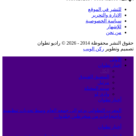
للنشر في الموقع
الإدارة والتحرير
سياسة الخصوصية
للإشهار
من نحن
حقوق النشر محفوظة 2014 - 2026 © راديو تطوان
تصميم وتطوير
ركن الويب
الأولى
أخبار تطوان
الكل
المضيق الفنيدق
مرتيل
سبته المحتلة
وادي لو
أخبار تطوان
المغرب التطواني يدعو إلى جمعه العام وسط تحديات تنظيمية
واحتجاجات من منخرطين جمّدوا…
أخبار تطوان