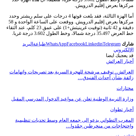
مركزها بعرض إقليم الدرويش.
أما الهزة الثالثة، فقد بلغت قوتها 4 درجات على سلم ريشتر وحدد
مركزها بعرض إقليم الدرويش. ووقعت على الساعة الواحدة و 58
دقيقة و 42 ثانية (توقيت غرينيتش+1) على عمق 23 كلم، عند التقاء
خط العرض 35.497 درجة شمالا، وخط الطول 3.602 درجة غربا.
شارك
Telegram
Linkedin
Facebook
WhatsApp
طباعة
البريد
الإلكتروني
قد يعجبك ايضا
أخبار العرائش
العرائش.. توقيف مرشحة للهجرة السرية بعد تصريحات واتهامات
زائفة بشأن أحداث الفنيدق…
مختارات
وزارة التربية الوطنية تعلن عن مواعيد الدخول المدرسي المقبل
أخبار تطوان
المغرب التطواني يدعو إلى جمعه العام وسط تحديات تنظيمية
واحتجاجات من منخرطين جمّدوا…