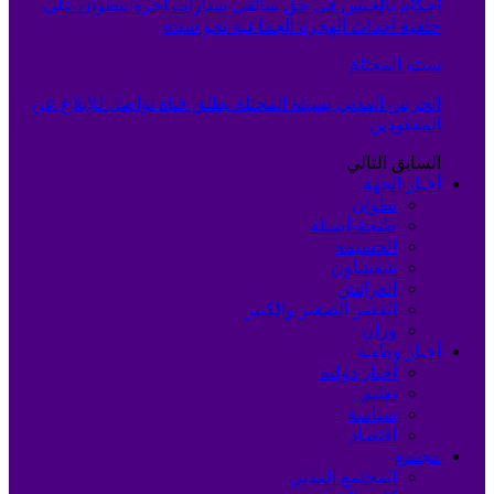
أحكام بالحبس في حق سائقي سيارات أجرة بتطوان على
خلفية أحداث الهجرة الجماعية نحو سبتة
سبته المحتلة
الحرس المدني بسبتة المحتلة يطلق قناة تواصل للإبلاغ عن
المفقودين
السابق
التالي
أخبار الجهة
تطوان
طنجة-أصيلة
الحسيمة
شفشاون
العرائش
القصر الصغير والكبير
وزان
أخبار وطنية
أخبار دولية
تعليم
سياسة
اقتصاد
مجتمع
المجتمع المدني