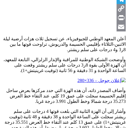
Telegram
Copy
Link
Print
Email
أعلن المعهد الوطني للجيوفيزياء، عن تسجيل ثلاث هزات أرضية ليلة
الاثنين-الثلاثاء بإقليمي الحسيمة والدريوش، تراوحت قوتها ما بين
8ر3 و4 درجات على سلم ريشتر.
وأوضحت الشبكة الوطنية للمراقبة والإنذار الزلزالي، التابعة للمعهد،
أن الهزة الأولى بقوة 8ر3 درجات على سلم ريشتر وقعت على
الساعة الواحدة و 31 دقيقة و 56 ثانية (توقيت غرينيتش+1).
وأضاف المصدر ذاته، أن هذه الهزة التي حدد مركزها بعرض ساحل
إقليم الحسيمة سجلت على عمق 19 كلم، عند التقاء خط العرض
35.273 درجة شمالا وخط الطول 3.991 درجة غربا.
وأشار إلى أن الهزة الثانية التي بلغت قوتها 4 درجات على سلم
ريشتر سجلت على الساعة الواحدة و 38 دقيقة و 48 ثانية (توقيت
غرينيتش+1) على عمق 13 كلم عند التقاء خط العرض 35.551 درجة
شمالا، وخط الطول 3.602 درجة غربا، مضيفا، أن هذه الهزة حدد