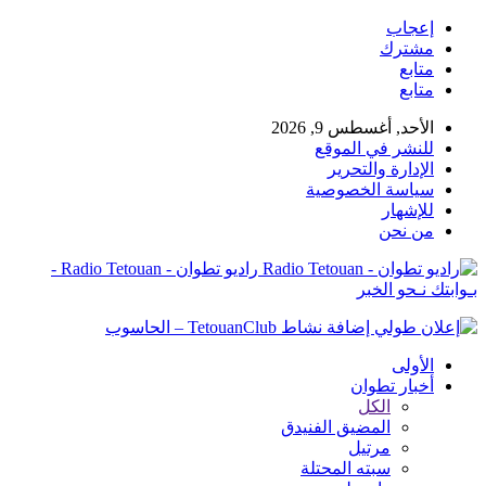
إعجاب
مشترك
متابع
متابع
الأحد, أغسطس 9, 2026
للنشر في الموقع
الإدارة والتحرير
سياسة الخصوصية
للإشهار
من نحن
راديو تطوان - Radio Tetouan -
بـوابتك نـحو الخبر
الأولى
أخبار تطوان
الكل
المضيق الفنيدق
مرتيل
سبته المحتلة