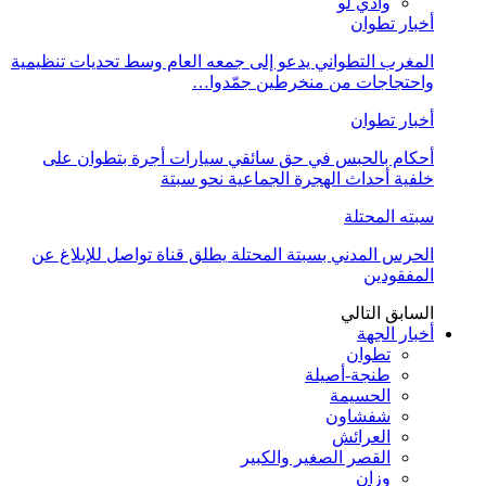
وادي لو
أخبار تطوان
المغرب التطواني يدعو إلى جمعه العام وسط تحديات تنظيمية
واحتجاجات من منخرطين جمّدوا…
أخبار تطوان
أحكام بالحبس في حق سائقي سيارات أجرة بتطوان على
خلفية أحداث الهجرة الجماعية نحو سبتة
سبته المحتلة
الحرس المدني بسبتة المحتلة يطلق قناة تواصل للإبلاغ عن
المفقودين
السابق
التالي
أخبار الجهة
تطوان
طنجة-أصيلة
الحسيمة
شفشاون
العرائش
القصر الصغير والكبير
وزان