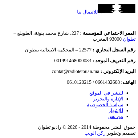
للاتصال بنا
المقر الاجتماعي للمؤسسة :
227، شارع محمد بنونة، الطويلع –
تطوان
93000 المغرب
رقم السجل التجاري :
22577 – المحكمة الابتدائية بتطوان
رقم التعريف الموحد :
001991468000083
البريد الإلكتروني :
contat@radiotetouan.ma
الهاتف:
0661432608 / 0610120215
للنشر في الموقع
الإدارة والتحرير
سياسة الخصوصية
للإشهار
من نحن
حقوق النشر محفوظة 2014 - 2026 © راديو تطوان
تصميم وتطوير
ركن الويب