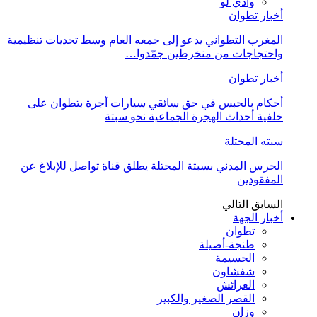
وادي لو
أخبار تطوان
المغرب التطواني يدعو إلى جمعه العام وسط تحديات تنظيمية
واحتجاجات من منخرطين جمّدوا…
أخبار تطوان
أحكام بالحبس في حق سائقي سيارات أجرة بتطوان على
خلفية أحداث الهجرة الجماعية نحو سبتة
سبته المحتلة
الحرس المدني بسبتة المحتلة يطلق قناة تواصل للإبلاغ عن
المفقودين
السابق
التالي
أخبار الجهة
تطوان
طنجة-أصيلة
الحسيمة
شفشاون
العرائش
القصر الصغير والكبير
وزان