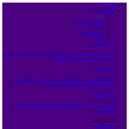
الأولى
أخبار تطوان
الكل
المضيق الفنيدق
مرتيل
سبته المحتلة
وادي لو
أخبار تطوان
المغرب التطواني يدعو إلى جمعه العام وسط تحديات تنظيمية
واحتجاجات من منخرطين جمّدوا…
أخبار تطوان
أحكام بالحبس في حق سائقي سيارات أجرة بتطوان على
خلفية أحداث الهجرة الجماعية نحو سبتة
سبته المحتلة
الحرس المدني بسبتة المحتلة يطلق قناة تواصل للإبلاغ عن
المفقودين
السابق
التالي
أخبار الجهة