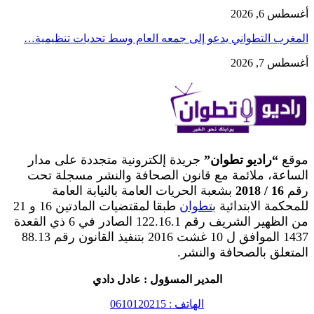
أغسطس 6, 2026
المغرب التطواني يدعو إلى جمعه العام وسط تحديات تنظيمية…
أغسطس 7, 2026
موقع
“راديو تطوان”
جريدة إلكترونية متجددة على مدار
الساعة، ملائمة مع قانون الصحافة والنشر مسجلة تحت
رقم
16 / 2018
بشعبة الحريات العامة بالنيابة العامة
للمحكمة الابتدائية ب
تطوان
طبقا لمقتضيات المادتين 16 و 21
من الظهير الشريف رقم 122.16.1 الصادر في 6 ذي القعدة
1437 الموافق ل 10 غشت 2016 بتنفيذ القانون رقم 88.13
المتعلق بالصحافة والنشر.
المدير المسؤول : عادل دادي
الهاتف : 0610120215