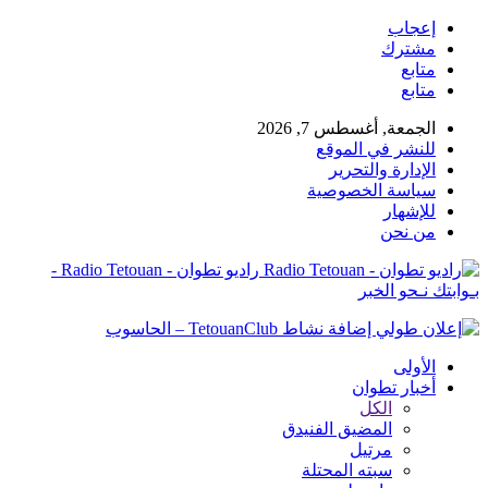
إعجاب
مشترك
متابع
متابع
الجمعة, أغسطس 7, 2026
للنشر في الموقع
الإدارة والتحرير
سياسة الخصوصية
للإشهار
من نحن
راديو تطوان - Radio Tetouan -
بـوابتك نـحو الخبر
الأولى
أخبار تطوان
الكل
المضيق الفنيدق
مرتيل
سبته المحتلة