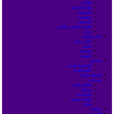
تطوان
طنجة-أصيلة
الحسيمة
شفشاون
العرائش
القصر الصغير والكبير
وزان
أخبار وطنية
أخبار دولية
تعليم
سياسة
اقتصاد
مجتمع
المجتمع المدني
كلمة القراء
أنشطة ملكية
منوعات
ثقافة وفنون
صحتك
تكنولوجيا
ثقافة جنسية
نوافذ
رياضة
الأخيرة