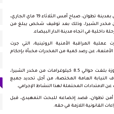
را محشوة
«تطوان ما فيها والو».. هل فعلاً لا تملك
المدينة شيئاً؟
تمكنت المصالح الأمنية بمطار سانية الرمل بمدينة تطوان، صباح أمس الثلاثاء 19 ماي الجاري،
أغسطس 1, 2026
 مخدر الشيرا، وذلك بعد توقيف شخص يبلغ من
رنسي
ارتفاع حصيلة ضحايا محاولة اقتحام سبتة إلى 20
جثة بمصلحة الطب…
أغسطس 1, 2026
ملية المراقبة الأمنية الروتينية، التي جرت
أمتعة، عن رصد كمية من المخدرات مخبأة بإحكام
ر ما زالوا
الملك محمد السادس يترأس حفل الولاء
بالقصر الملكي بتطوان…
يوليو 31, 2026
وأوضحت المصادر ذاتها أن الكمية المحجوزة بلغت حوالي 8.5 كيلوغرامات من مخدر الشيرا،
النيابة العامة المختصة، من أجل تحديد جميع
 الامتدادات المحتملة لهذا النشاط الإجرامي.
را محشوة
أحكام بالحبس في حق سائقي سيارات أجرة
ة أمن تطوان، قصد إخضاعه للبحث التمهيدي، قبل
بتطوان على خلفية أحداث…
أغسطس 5, 2026
اءات القانونية اللازمة في حقه.