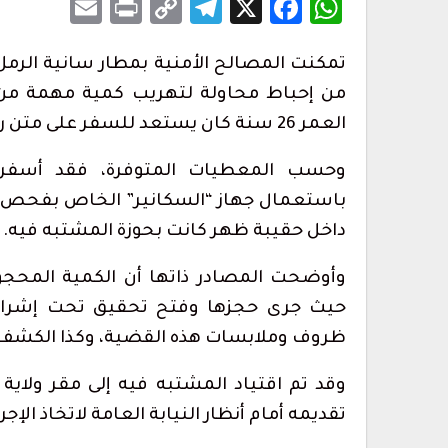
Email
Print
Telegram
Copy
Facebook
WhatsApp
X
Link
 جماعية نحو سبتة
إحباط تهريب 350 كيلوغرامًا من الشي
داخل قوالب…
أغسطس 5, 2026
من إحباط محاولة لتهريب كمية مهمة من
س حفل استقبال
ولاية أمن طنجة تنجح في توقيف ف
العمر 26 سنة كان يستعد للسفر على متن رحلة داخلية في اتجاه مدينة الدار البيضاء.
مبحوث عنه دوليًا بتهمة…
أغسطس 4, 2026
وحسب المعطيات المتوفرة، فقد أسفرت ع
باستعمال جهاز “السكانير” الخاص بفحص ال
لى تسريع إعادة
حكومة سبتة: بين 3 و5 آلاف مهاج
داخل المدينة و862…
داخل حقيبة ظهر كانت بحوزة المشتبه فيه.
أغسطس 3, 2026
حيث جرى حجزها وفتح تحقيق تحت إشراف 
ظروف وملابسات هذه القضية، وكذا الكشف عن
إحباط تهريب 350 كيلوغرامًا من الشي
وقد تم اقتياد المشتبه فيه إلى مقر ولاي
داخل قوالب…
أغسطس 5, 2026
تقديمه أمام أنظار النيابة العامة لاتخاذ الإجر