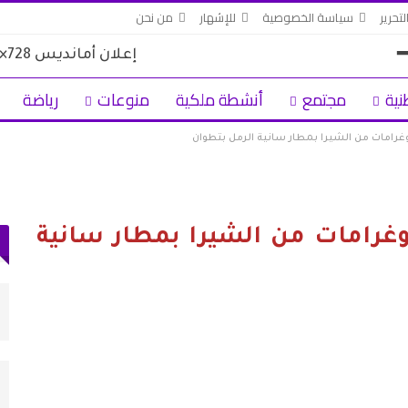
لتحرير
سياسة الخصوصية
للإشهار
من نحن
نية
مجتمع
أنشطة ملكية
منوعات
رياضة
محاولة تهريب 8.5 كيلوغرامات من الشيرا بمطار سانية
أجرة
اتحاد المقاولات الإعلامية بتطوان يشيد بصمود
الصحافيين…
أغسطس 3, 2026
قناة
73 ألف مهاجر غادروا سبتة إلى المغرب وعدد
القتلى يرتفع لـ71
أغسطس 2, 2026