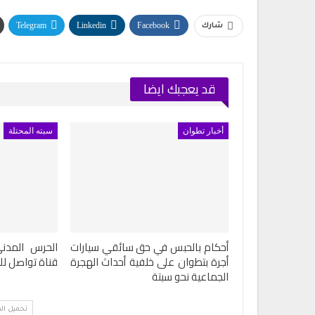
ولاية أمن طنجة تنجح في توقيف ف
مبحوث عنه دوليًا بتهمة…
Telegram
Linkedin
Facebook
شارك
أغسطس 4, 2026
الحرس المدني بسبتة المحتلة يطلق 
تواصل للإبلاغ عن…
قد يعجبك ايضا
أغسطس 5, 2026
أخبار تطوان
سبته المحتلة
أحكام بالحبس في حق سائقي سيارات
الحرس المدني
أجرة بتطوان على خلفية أحداث الهجرة
قناة تواصل لل
الجماعية نحو سبتة
تحميل ال