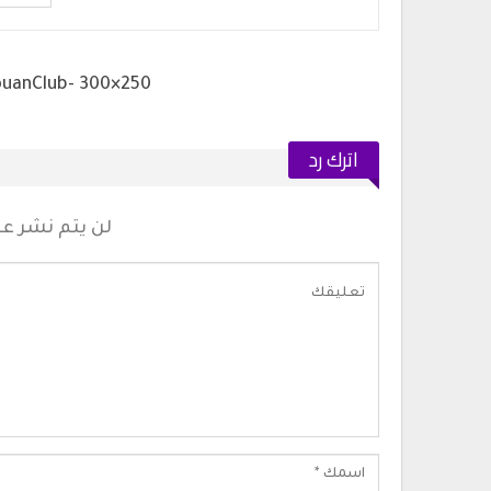
اترك رد
لن يتم نشر عنو