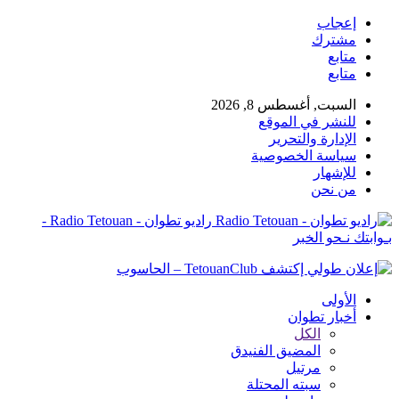
إعجاب
مشترك
متابع
متابع
السبت, أغسطس 8, 2026
للنشر في الموقع
الإدارة والتحرير
سياسة الخصوصية
للإشهار
من نحن
راديو تطوان - Radio Tetouan -
بـوابتك نـحو الخبر
الأولى
أخبار تطوان
الكل
المضيق الفنيدق
مرتيل
سبته المحتلة