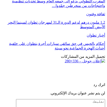
المغرب التطواني يدعو إلى جمعه العام وسط تحديات تنظيمية
واحتجاجات من منخرطين جمّدوا…
ثقافة وفنون
1.2 مليون درهم لدعم الدورة الـ31 لمهرجان تطوان لسينما البحر
الأبيض المتوسط
أخبار تطوان
أحكام بالحبس في حق سائقي سيارات أجرة بتطوان على خلفية
أحداث الهجرة الجماعية نحو سبتة
تحميل المزيد من المشاركات
اترك رد
لن يتم نشر عنوان بريدك الإلكتروني.