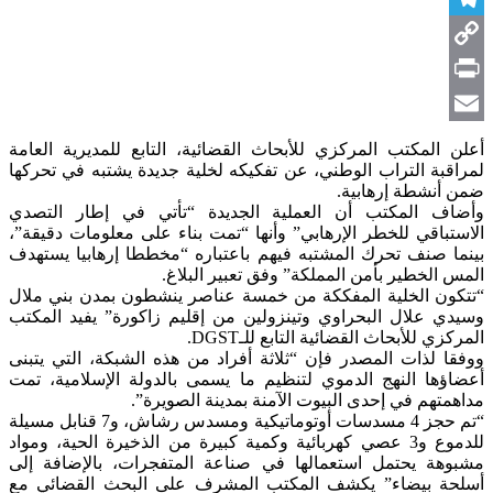
Telegram
Copy
Link
Print
Email
أعلن المكتب المركزي للأبحاث القضائية، التابع للمديرية العامة
لمراقبة التراب الوطني، عن تفكيكه لخلية جديدة يشتبه في تحركها
ضمن أنشطة إرهابية.
وأضاف المكتب أن العملية الجديدة “تأتي في إطار التصدي
الاستباقي للخطر الإرهابي” وأنها “تمت بناء على معلومات دقيقة”،
بينما صنف تحرك المشتبه فيهم باعتباره “مخططا إرهابيا يستهدف
المس الخطير بأمن المملكة” وفق تعبير البلاغ.
“تتكون الخلية المفككة من خمسة عناصر ينشطون بمدن بني ملال
وسيدي علال البحراوي وتينزولين من إقليم زاكورة” يفيد المكتب
المركزي للأبحاث القضائية التابع للـDGST.
ووفقا لذات المصدر فإن “ثلاثة أفراد من هذه الشبكة، التي يتبنى
أعضاؤها النهج الدموي لتنظيم ما يسمى بالدولة الإسلامية، تمت
مداهمتهم في إحدى البيوت الآمنة بمدينة الصويرة”.
“تم حجز 4 مسدسات أوتوماتيكية ومسدس رشاش، و7 قنابل مسيلة
للدموع و3 عصي كهربائية وكمية كبيرة من الذخيرة الحية، ومواد
مشبوهة يحتمل استعمالها في صناعة المتفجرات، بالإضافة إلى
أسلحة بيضاء” يكشف المكتب المشرف على البحث القضائي مع