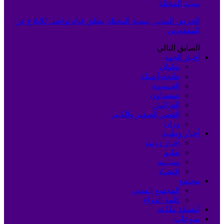
سبته المحتلة
الحرس المدني بسبتة المحتلة يطلق قناة تواصل للإبلاغ عن
المفقودين
السابق
التالي
أخبار الجهة
تطوان
طنجة-أصيلة
الحسيمة
شفشاون
العرائش
القصر الصغير والكبير
وزان
أخبار وطنية
أخبار دولية
تعليم
سياسة
اقتصاد
مجتمع
المجتمع المدني
كلمة القراء
أنشطة ملكية
منوعات