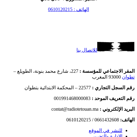
الهاتف : 0610120215
للاتصال بنا
المقر الاجتماعي للمؤسسة :
227، شارع محمد بنونة، الطويلع –
تطوان
93000 المغرب
رقم السجل التجاري :
22577 – المحكمة الابتدائية بتطوان
رقم التعريف الموحد :
001991468000083
البريد الإلكتروني :
contat@radiotetouan.ma
الهاتف:
0661432608 / 0610120215
للنشر في الموقع
الإدارة والتحرير