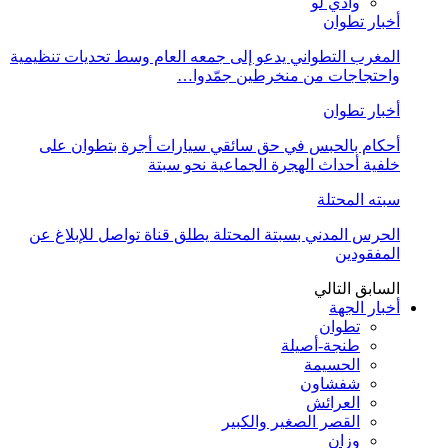
وادي لو
أخبار تطوان
المغرب التطواني يدعو إلى جمعه العام وسط تحديات تنظيمية
واحتجاجات من منخرطين جمّدوا…
أخبار تطوان
أحكام بالحبس في حق سائقي سيارات أجرة بتطوان على
خلفية أحداث الهجرة الجماعية نحو سبتة
سبته المحتلة
الحرس المدني بسبتة المحتلة يطلق قناة تواصل للإبلاغ عن
المفقودين
السابق
التالي
أخبار الجهة
تطوان
طنجة-أصيلة
الحسيمة
شفشاون
العرائش
القصر الصغير والكبير
وزان