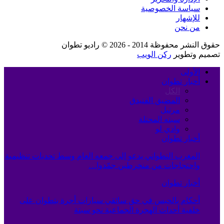
سياسة الخصوصية
للإشهار
من نحن
حقوق النشر محفوظة 2014 - 2026 © راديو تطوان
تصميم وتطوير
ركن الويب
الأولى
أخبار تطوان
الكل
المضيق الفنيدق
مرتيل
سبته المحتلة
وادي لو
أخبار تطوان
المغرب التطواني يدعو إلى جمعه العام وسط تحديات تنظيمية
واحتجاجات من منخرطين جمّدوا…
أخبار تطوان
أحكام بالحبس في حق سائقي سيارات أجرة بتطوان على
خلفية أحداث الهجرة الجماعية نحو سبتة