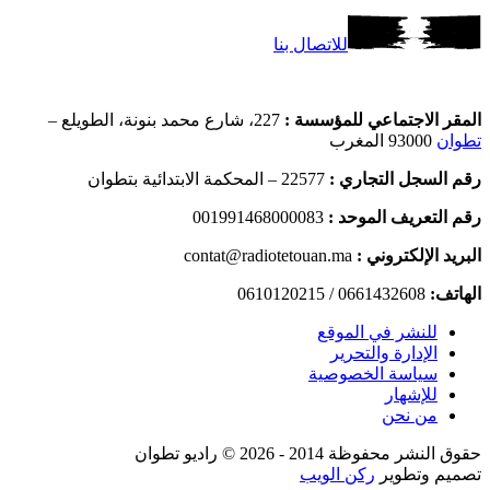
للاتصال بنا
المقر الاجتماعي للمؤسسة :
227، شارع محمد بنونة، الطويلع –
تطوان
93000 المغرب
رقم السجل التجاري :
22577 – المحكمة الابتدائية بتطوان
رقم التعريف الموحد :
001991468000083
البريد الإلكتروني :
contat@radiotetouan.ma
الهاتف:
0661432608 / 0610120215
للنشر في الموقع
الإدارة والتحرير
سياسة الخصوصية
للإشهار
من نحن
حقوق النشر محفوظة 2014 - 2026 © راديو تطوان
تصميم وتطوير
ركن الويب