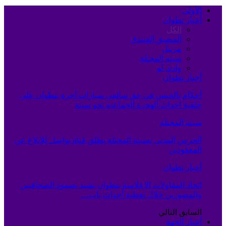
الأولى
أخبار تطوان
الكل
المضيق الفنيدق
مرتيل
سبته المحتلة
وادي لو
أخبار تطوان
أحكام بالحبس في حق سائقي سيارات أجرة بتطوان على
خلفية أحداث الهجرة الجماعية نحو سبتة
سبته المحتلة
الحرس المدني بسبتة المحتلة يطلق قناة تواصل للإبلاغ عن
المفقودين
أخبار تطوان
اتحاد المقاولات الإعلامية بتطوان يشيد بصمود الصحافيين
والمصورين خلال تغطية أحداث باب…
السابق
التالي
أخبار الجهة