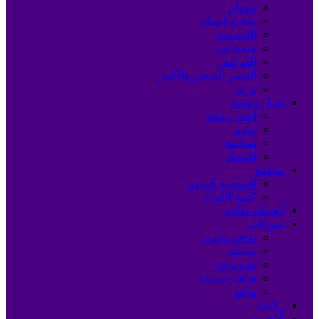
تطوان
طنجة-أصيلة
الحسيمة
شفشاون
العرائش
القصر الصغير والكبير
وزان
أخبار وطنية
أخبار دولية
تعليم
سياسة
اقتصاد
مجتمع
المجتمع المدني
كلمة القراء
أنشطة ملكية
منوعات
ثقافة وفنون
صحتك
تكنولوجيا
ثقافة جنسية
نوافذ
رياضة
الأخيرة