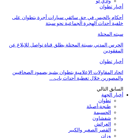
وادي لو
أخبار تطوان
أحكام بالحبس في حق سائقي سيارات أجرة بتطوان على
خلفية أحداث الهجرة الجماعية نحو سبتة
سبته المحتلة
الحرس المدني بسبتة المحتلة يطلق قناة تواصل للإبلاغ عن
المفقودين
أخبار تطوان
اتحاد المقاولات الإعلامية بتطوان يشيد بصمود الصحافيين
والمصورين خلال تغطية أحداث باب…
السابق
التالي
أخبار الجهة
تطوان
طنجة-أصيلة
الحسيمة
شفشاون
العرائش
القصر الصغير والكبير
وزان