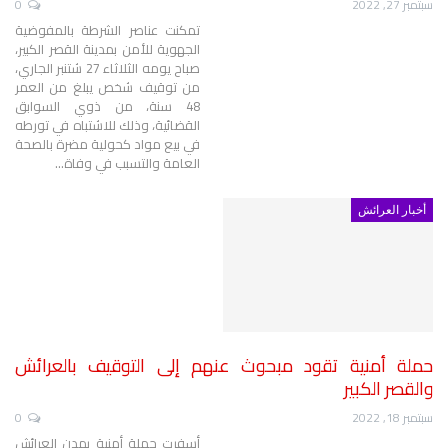
سبتمبر 27, 2022
0
تمكنت عناصر الشرطة بالمفوضية
الجهوية للأمن بمدينة القصر الكبير،
صباح يومه الثلاثاء 27 شتنبر الجاري،
من توقيف شخص يبلغ من العمر
48 سنة، من ذوي السوابق
القضائية، وذلك للاشتباه في تورطه
في بيع مواد كحولية مضرة بالصحة
العامة والتسبب في وفاة
…
أخبار العرائش
حملة أمنية تقود مبحوث عنهم إلى التوقيف بالعرائش
والقصر الكبير
سبتمبر 18, 2022
0
أسفرت حملة أمنية بمدن العرائش