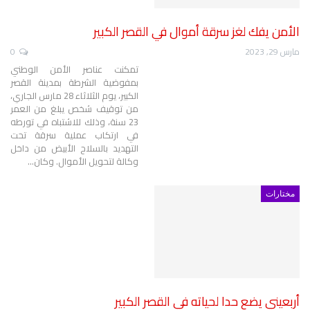
الأمن يفك لغز سرقة أموال في القصر الكبير
مارس 29, 2023
0
تمكنت عناصر الأمن الوطني
بمفوضية الشرطة بمدينة القصر
الكبير، يوم الثلاثاء 28 مارس الجاري،
من توقيف شخص يبلغ من العمر
23 سنة، وذلك للاشتباه في تورطه
في ارتكاب عملية سرقة تحت
التهديد بالسلاح الأبيض من داخل
وكالة لتحويل الأموال.
وكان
…
مختارات
أربعيني يضع حدا لحياته في القصر الكبير