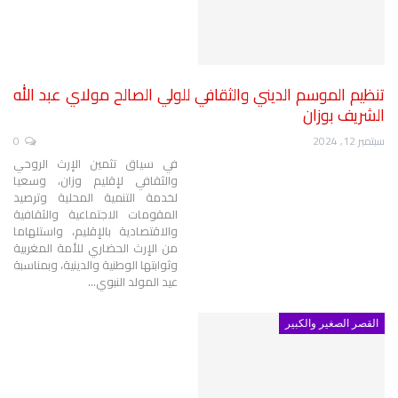
تنظيم الموسم الديني والثقافي للولي الصالح مولاي عبد الله
الشريف بوزان
سبتمبر 12, 2024
0
في سياق تثمين الإرث الروحي
والثقافي لإقليم وزان، وسعيا
لخدمة التنمية المحلية وترصيد
المقومات الاجتماعية والثقافية
والاقتصادية بالإقليم، واستلهاما
من الإرث الحضاري للأمة المغربية
وثوابتها الوطنية والدينية، وبمناسبة
عيد المولد النبوي
…
القصر الصغير والكبير