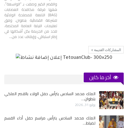
والقصر الكبير وصفت بـ “الواسعة”،
شنتها فرقة مكافحة العصابات
(BAG) التابعة للمصلحة الولائية
للشرطة القضائية بتطوان، وفق
تعليمات النيابة العامة المختصة،
للحد من الجريمة بكل أشكالها في
إطار استباقي، وإيقاف عدد من
…
المشاركات القديمة
آخر ما كاين
الملك محمد السادس يترأس حفل الولاء بالقصر الملكي
بتطوان…
يوليو 31, 2026
الملك محمد السادس يترأس مراسم حفل أداء القسم
لضباط…