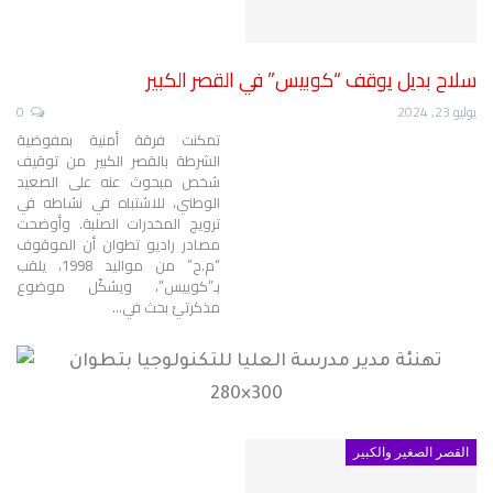
سلاح بديل يوقف “كوبيس” في القصر الكبير
يوليو 23, 2024
0
تمكنت فرقة أمنية بمفوضية
الشرطة بالقصر الكبير من توقيف
شخص مبحوث عنه على الصعيد
الوطني، للاشتباه في نشاطه في
ترويج المخدرات الصلبة.
وأوضحت
مصادر راديو تطوان أن الموقوف
“م.ح” من مواليد 1998، يلقب
بـ”كوييس”، ويشكّل موضوع
مذكرتيْ بحث في
…
القصر الصغير والكبير