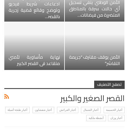
الأمن الوطني ينفي تسجيل
ادعاءات شريط فيديو
أي حالات سرقة بالمناطق
وتوضح وقائع قضية زجرية
المتضررة من فيضانات…
بالقصر…
الأمن يوقف مقترف “جريمة
نهاية مأساوية لأمني
التقاشر”
متقاعد في القصر الكبير
تصفح التصنيف
القصر الصغير والكبير
أخبار الحسيمة
أخبار الشمال
أخبار العرائش
أخبار شفشاون
أخبار طنجة-أصيلة
أخبار وزان
أنشطة ملكية