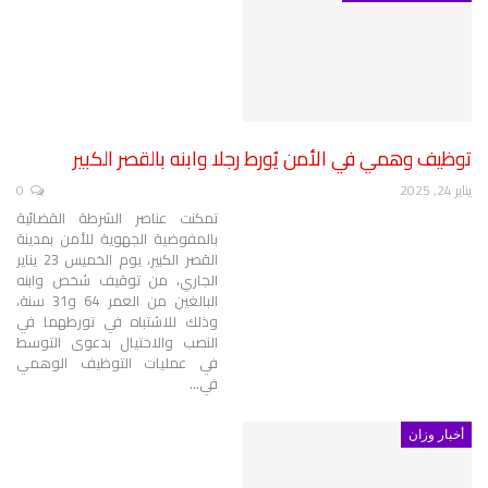
توظيف وهمي في الأمن يُورط رجلا وابنه بالقصر الكبير
يناير 24, 2025
0
تمكنت عناصر الشرطة القضائية
بالمفوضية الجهوية للأمن بمدينة
القصر الكبير، يوم الخميس 23 يناير
الجاري، من توقيف شخص وابنه
البالغين من العمر 64 و31 سنة،
وذلك للاشتباه في تورطهما في
النصب والاحتيال بدعوى التوسط
في عمليات التوظيف الوهمي
في
…
أخبار وزان