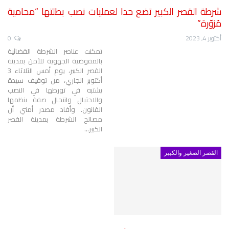
شرطة القصر الكبير تضع حدا لعمليات نصب بطلتها “محامية
مُزوّرة”
أكتوبر 4, 2023
0
تمكنت عناصر الشرطة القضائية
بالمفوضية الجهوية للأمن بمدينة
القصر الكبير، يوم أمس الثلاثاء 3
أكتوبر الجاري، من توقيف سيدة
يشتبه في تورطها في النصب
والاحتيال وانتحال صفة ينظمها
القانون.
وأفاد مصدر أمني أن
مصالح الشرطة بمدينة القصر
الكبير
…
القصر الصغير والكبير