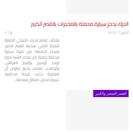
الدرك يحجز سيارة محملة بالمخدرات بالقصر الكبير
أكتوبر 7, 2023
0
تمكنت عناصر الدرك الملكي التابعة
للمركز الترابي بمدينة القصر الكبير،
مساء الجمعة، من ضبط سيارة
محملة بكمية من مخدر الشيرا بدوار
اولاد أوشيح بإقليم العرائش.
وأوضحت مصادر راديو تطوان أن
العملية جاءت نتيجة محاصرة
سيارة تحمل صفائح معدنية
…
القصر الصغير والكبير