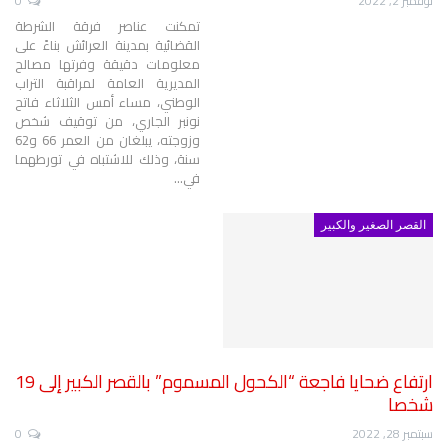
نوفمبر 2, 2022
0
تمكنت عناصر فرقة الشرطة
القضائية بمدينة العرائش بناءً على
معلومات دقيقة وفرتها مصالح
المديرية العامة لمراقبة التراب
الوطني، مساء أمس الثلاثاء فاتح
نونبر الجاري، من توقيف شخص
وزوجته، يبلغان من العمر 66 و62
سنة، وذلك للاشتباه في تورطهما
في
…
القصر الصغير والكبير
ارتفاع ضحايا فاجعة “الكحول المسموم” بالقصر الكبير إلى 19
شخصا
سبتمبر 28, 2022
0