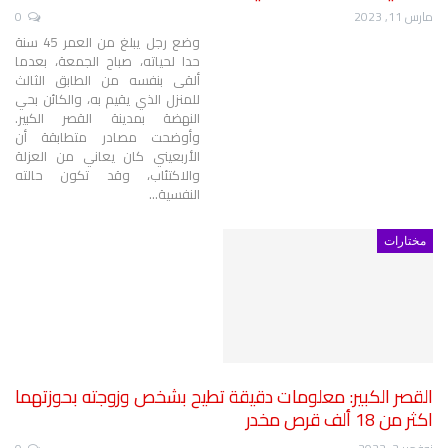
مارس 11, 2023
0
وضع رجل يبلغ من العمر 45 سنة
حدا لحياته، صباح الجمعة، بعدما
ألقى بنفسه من الطابق الثالث
للمنزل الذي يقيم به، والكائن بحي
النهضة بمدينة القصر الكبير.
وأوضحت مصادر متطابقة أن
الأربعيني كان يعاني من العزلة
والاكتئاب، وقد تكون حالته
النفسية
…
مختارات
القصر الكبير: معلومات دقيقة تطيح بشخص وزوجته بحوزتهما
اكثر من 18 ألف قرص مخدر