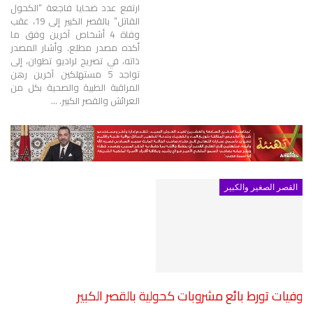
ارتفع عدد ضحايا فاجعة “الكحول
القاتل” بالقصر الكبير إلى 19، عقب
وفاة 4 أشخاص آخرين وفق ما
أكده مصدر مطلع.
وأشار المصدر
ذاته، في تصريح لراديو تطوان، إلى
تواجد 5 مستهلكين آخرين رهن
المراقبة الطبية والصحية بكل من
العرائش والقصر الكبير.
…
القصر الصغير والكبير
وفيات تورط بائع مشروبات كحولية بالقصر الكبير