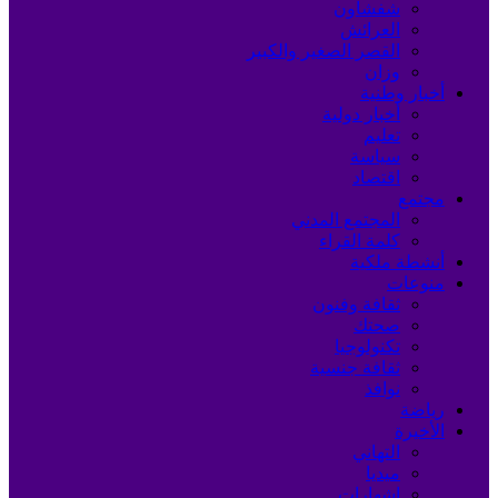
شفشاون
العرائش
القصر الصغير والكبير
وزان
أخبار وطنية
أخبار دولية
تعليم
سياسة
اقتصاد
مجتمع
المجتمع المدني
كلمة القراء
أنشطة ملكية
منوعات
ثقافة وفنون
صحتك
تكنولوجيا
ثقافة جنسية
نوافذ
رياضة
الأخيرة
التهاني
ميديا
إشهارات