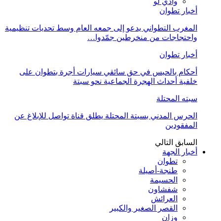
وادي لو
أخبار تطوان
المغرب التطواني يدعو إلى جمعه العام وسط تحديات تنظيمية
واحتجاجات من منخرطين جمّدوا…
أخبار تطوان
أحكام بالحبس في حق سائقي سيارات أجرة بتطوان على
خلفية أحداث الهجرة الجماعية نحو سبتة
سبته المحتلة
الحرس المدني بسبتة المحتلة يطلق قناة تواصل للإبلاغ عن
المفقودين
السابق
التالي
أخبار الجهة
تطوان
طنجة-أصيلة
الحسيمة
شفشاون
العرائش
القصر الصغير والكبير
وزان