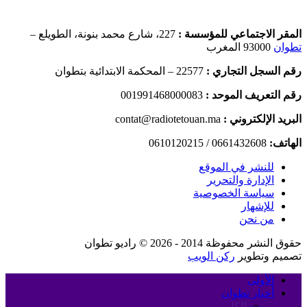
المقر الاجتماعي للمؤسسة :
227، شارع محمد بنونة، الطويلع –
تطوان
93000 المغرب
رقم السجل التجاري :
22577 – المحكمة الابتدائية بتطوان
رقم التعريف الموحد :
001991468000083
البريد الإلكتروني :
contat@radiotetouan.ma
الهاتف:
0661432608 / 0610120215
للنشر في الموقع
الإدارة والتحرير
سياسة الخصوصية
للإشهار
من نحن
حقوق النشر محفوظة 2014 - 2026 © راديو تطوان
تصميم وتطوير
ركن الويب
الأولى
أخبار تطوان
الكل