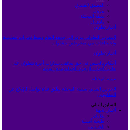
المضيق الفنيدق
مرتيل
سبته المحتلة
وادي لو
أخبار تطوان
المغرب التطواني يدعو إلى جمعه العام وسط تحديات تنظيمية
واحتجاجات من منخرطين جمّدوا…
أخبار تطوان
أحكام بالحبس في حق سائقي سيارات أجرة بتطوان على
خلفية أحداث الهجرة الجماعية نحو سبتة
سبته المحتلة
الحرس المدني بسبتة المحتلة يطلق قناة تواصل للإبلاغ عن
المفقودين
السابق
التالي
أخبار الجهة
تطوان
طنجة-أصيلة
الحسيمة