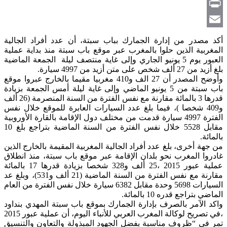
Copy
Link
Print
Email
أكد مصدر من إدارة الجمارك بباب سبتة، أن عدد أفراد الجالية
المغربية الذين حلوا بالمغرب عبر موقع باب سبتة منذ بداية عملية
العبور يوم 5 يونيو الجاري وإلى غاية منتصف ليلة الجمعة الماضية
بلغ أزيد من 27 ألف شخص على متن أزيد من 4997 سيارة.
وأوضح المصدر أن 27 الف و410 مغربيا مقيما بالخارج عبروا موقع
باب سبتة من 5 يونيو الماضي وإلى غاية ليلة أمس الجمعة بزيادة
قدرها 3 بالمائة مقارنة مع نفس الفترة من السنة المنصرمة (26 ألف
و409 شخصا )، فيما بلغ عدد السيارات العابرة للموقع خلال نفس
الفترة 4997 سيارة قدمت من مختلف دول الإقامة بالقارة الأوروبية
مقابل 5528 خلال نفس الفترة من السنة الماضية بتراجع بلغ 10
بالمائة.
من جهة أخرى، بلغ عدد أفراد الجالية المغربية المقيمة بالخارج الذين
غادروا المغرب نحو بلدان الإقامة عبر موقع باب سبتة، منذ انطلاق
عملية عبور 2015 ،25 ألف و328 شخصا بزيادة قدرها 17 بالمائة
مقارنة مع نفس الفترة من السنة الماضية (21 ألف و531)، وبلغ عد
السيارات 5698 وحدة مقابل 6382 سيارة خلال نفس الفترة من العام
الماضي بتراجع قدره 10 بالمائة.
واكد الآمر بالصرف بإدارة الجمارك بموقع باب سبتة المهدي بنداود
،في تصريح لوكالة المغرب العربي للأنباء اليوم، أن عملية عبور 2015
تمر في “ظروف مناسبة بفضل الجهود المبذولة والتعاون والتنسيق