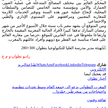
المحكم القائم بين مختلف المصالح المتدخلة في عملية العبور،
الجمارك والأمن ومؤسسة محمد الخامس للتضامن والسلطات
المحلية، لإنجاح عملية عبور هذه السنة وتوفير الخدمات اللازمة
للمغاربة المعنيين ومرافقتهم على المستوى الإداري والطبي
والاجتماعي.
ومن المتوقع أن يشهد معبر باب سبتة خلال الأسبوع الأخير من شهر
رمضان المبارك تدفقا كبيرا لأفراد الجالية المغربية المقيمة بالخارج
وارتفاعا ملحوظا في عدد العابرين للموقع ،حرصا من مغاربة العالم
على قضاء مناسبة عيد الفطر مع ذويهم وأفراد عائلتهم بالمغرب.
راديو تطوان-و م ع
شارك
Telegram
Linkedin
Facebook
WhatsApp
طباعة
البريد
الإلكتروني
قد يعجبك ايضا
أخبار تطوان
المغرب التطواني يدعو إلى جمعه العام وسط تحديات تنظيمية
واحتجاجات من منخرطين جمّدوا…
ثقافة وفنون