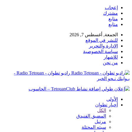
إعجاب
مشترك
متابع
متابع
الجمعة, أغسطس 7, 2026
للنشر في الموقع
الإدارة والتحرير
سياسة الخصوصية
للإشهار
من نحن
راديو تطوان - Radio Tetouan -
بـوابتك نـحو الخبر
الأولى
أخبار تطوان
الكل
المضيق الفنيدق
مرتيل
سبته المحتلة