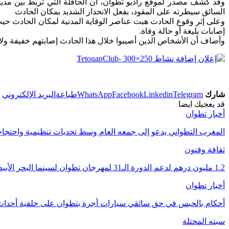
وقد كشف مصدر لموقع راديو تطوان، أن الحافلة التي تربط بين مد
السائق سيطرته على المقود، بفعل الانحدار الشديد بمكان الحادث
إصابات بليغة أو حالة وفاة.
وأضاف أن الأشخاص الذين أصيبوا خلال هذا الحادث إصابتهم خفيفة ولا
شارك
Telegram
Linkedin
Facebook
WhatsApp
طباعة
البريد الإلكتروني
قد يعجبك ايضا
أخبار تطوان
المغرب التطواني يدعو إلى جمعه العام وسط تحديات تنظيمية واحتج
ثقافة وفنون
1.2 مليون درهم لدعم الدورة الـ31 لمهرجان تطوان لسينما البحر الأبيض المتوسط
أخبار تطوان
أحكام بالحبس في حق سائقي سيارات أجرة بتطوان على خلفية أحداث 
سبته المحتلة