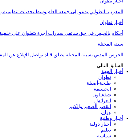
أخبار تطوان
المغرب التطواني يدعو إلى جمعه العام وسط تحديات تنظيمية
أخبار تطوان
أحكام بالحبس في حق سائقي سيارات أجرة بتطوان على خلفية أ
سبته المحتلة
الحرس المدني بسبتة المحتلة يطلق قناة تواصل للإبلاغ عن المف
السابق
التالي
أخبار الجهة
تطوان
طنجة-أصيلة
الحسيمة
شفشاون
العرائش
القصر الصغير والكبير
وزان
أخبار وطنية
أخبار دولية
تعليم
سياسة