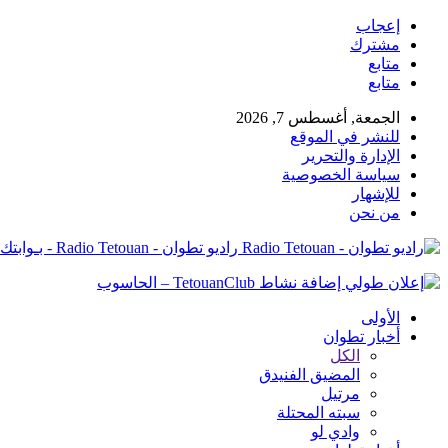
إعجاب
مشترك
متابع
متابع
الجمعة, أغسطس 7, 2026
للنشر في الموقع
الإدارة والتحرير
سياسة الخصوصية
للإشهار
من نحن
راديو تطوان - Radio Tetouan - بـوابتك نـحو الخبر
الأولى
أخبار تطوان
الكل
المضيق الفنيدق
مرتيل
سبته المحتلة
وادي لو