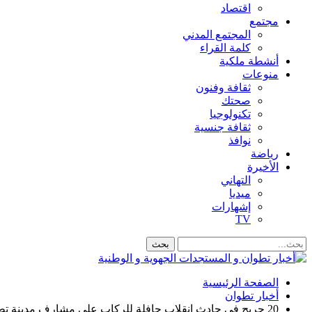
اقتصاد
مجتمع
المجتمع المدني
كلمة القراء
أنشطة ملكية
منوعات
ثقافة وفنون
صحتك
تكنولوجيا
ثقافة جنسية
نوافذ
رياضة
الأخيرة
التهاني
ميديا
إشهارات
TV
الصفحة الرئيسية
أخبار تطوان
20 جريح في حادث انقلاب حافلة للركاب على مشارف مدينة تطوان