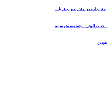
 واحتجاجات من منخرطين جمّدوا…
حداث الهجرة الجماعية نحو سبتة
قودين