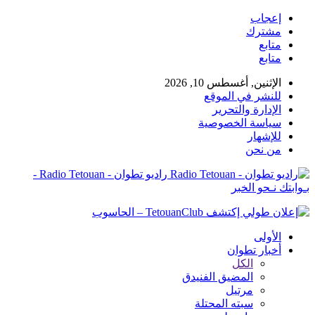
إعجاب
مشترك
متابع
متابع
الإثنين, أغسطس 10, 2026
للنشر في الموقع
الإدارة والتحرير
سياسة الخصوصية
للإشهار
من نحن
راديو تطوان - Radio Tetouan -
بـوابتك نـحو الخبر
الأولى
أخبار تطوان
الكل
المضيق الفنيدق
مرتيل
سبته المحتلة