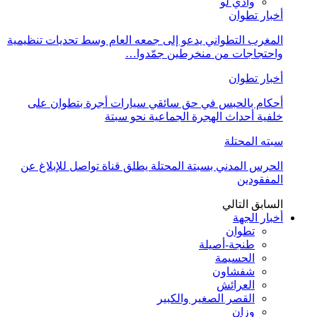
وادي لو
أخبار تطوان
المغرب التطواني يدعو إلى جمعه العام وسط تحديات تنظيمية
واحتجاجات من منخرطين جمّدوا…
أخبار تطوان
أحكام بالحبس في حق سائقي سيارات أجرة بتطوان على
خلفية أحداث الهجرة الجماعية نحو سبتة
سبته المحتلة
الحرس المدني بسبتة المحتلة يطلق قناة تواصل للإبلاغ عن
المفقودين
السابق
التالي
أخبار الجهة
تطوان
طنجة-أصيلة
الحسيمة
شفشاون
العرائش
القصر الصغير والكبير
وزان