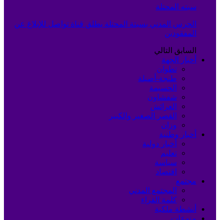
سبته المحتلة
الحرس المدني بسبتة المحتلة يطلق قناة تواصل للإبلاغ عن
المفقودين
السابق
التالي
أخبار الجهة
تطوان
طنجة-أصيلة
الحسيمة
شفشاون
العرائش
القصر الصغير والكبير
وزان
أخبار وطنية
أخبار دولية
تعليم
سياسة
اقتصاد
مجتمع
المجتمع المدني
كلمة القراء
أنشطة ملكية
منوعات