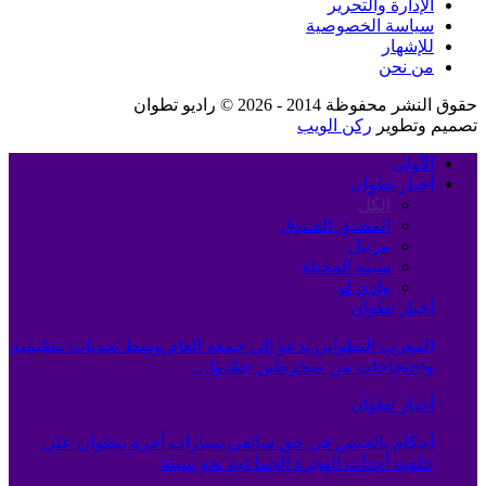
الإدارة والتحرير
سياسة الخصوصية
للإشهار
من نحن
حقوق النشر محفوظة 2014 - 2026 © راديو تطوان
تصميم وتطوير
ركن الويب
الأولى
أخبار تطوان
الكل
المضيق الفنيدق
مرتيل
سبته المحتلة
وادي لو
أخبار تطوان
المغرب التطواني يدعو إلى جمعه العام وسط تحديات تنظيمية
واحتجاجات من منخرطين جمّدوا…
أخبار تطوان
أحكام بالحبس في حق سائقي سيارات أجرة بتطوان على
خلفية أحداث الهجرة الجماعية نحو سبتة