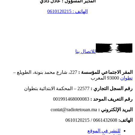
المدير المسؤول : عادل دادي
الهاتف : 0610120215
للاتصال بنا
المقر الاجتماعي للمؤسسة :
227، شارع محمد بنونة، الطويلع –
تطوان
93000 المغرب
رقم السجل التجاري :
22577 – المحكمة الابتدائية بتطوان
رقم التعريف الموحد :
001991468000083
البريد الإلكتروني :
contat@radiotetouan.ma
الهاتف:
0661432608 / 0610120215
للنشر في الموقع