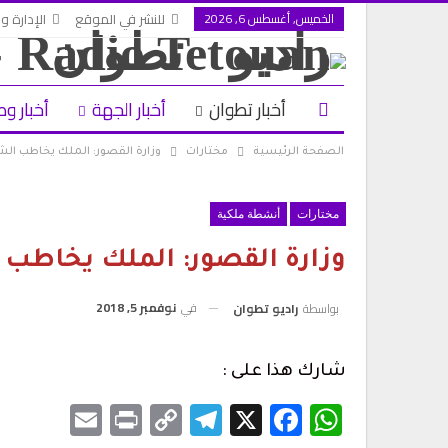
الخميس, أغسطس 6, 2026
للنشر في الموقع
الإدارة وا
أخبار تطوان
أخبار الجهة
أخبار وط
الصفحة الرئيسية
مختارات
وزارة القصور: الملك يخاطب ال
مختارات
أنشطة ملكية
وزارة القصور: الملك يخاطب
في
نوفمبر 5, 2018
بواسطة
راديو تطوان
أس حفل الولاء
1.2 مليون درهم ل
تطوان لسينما البحر…
أغسطس 6, 2026
شارك هذا على :
مراسم حفل أداء
أحكام بالحبس في حق سائقي سيارات 
Email
Print
Telegram
Copy
Facebook
WhatsApp
X
بتطوان على خلفية أحداث…
أغسطس 5, 2026