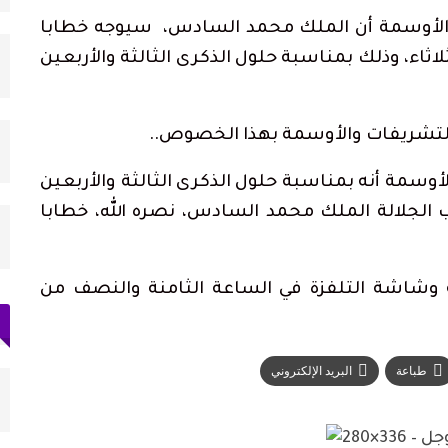
 والأوسمة أن الملك محمد السادس، سيوجه خطابا
قناة
73 ألف مهاجر غادروا سبتة إلى المغرب وعدد
القتلى يرتفع لـ71
ثاء، وذلك بمناسبة حلول الذكرى الثالثة والأربعين
أغسطس 2, 2026
را محشوة
«تطوان ما فيها والو».. هل فعلاً لا تملك
 والتشريفات والأوسمة بهذا الخصوص
..
المدينة شيئاً؟
أغسطس 1, 2026
أوسمة أنه بمناسبة حلول الذكرى الثالثة والأربعين
رنسي
ارتفاع حصيلة ضحايا محاولة اقتحام سبتة إلى 20
لجلالة الملك محمد السادس، نصره الله، خطابا
جثة بمصلحة الطب…
أغسطس 1, 2026
 وشاشة التلفزة في الساعة الثامنة والنصف من
طباعة
البريد الإلكتروني
رنسي
أحكام بالحبس في حق سائقي سيارات أجرة
بتطوان على خلفية أحداث…
أغسطس 5, 2026