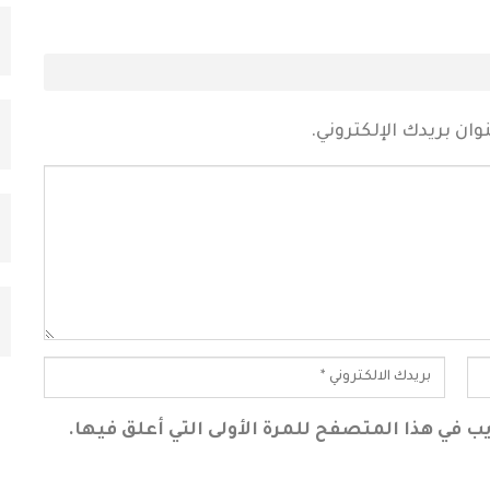
قناة
13 قتيلاً في محاولة هجرة جماعية نحو سبتة
المحتلة
يوليو 30, 2026
دعم الدورة الـ31 لمهرجان
ارتفاع حصيلة ضحايا محاولة اقتحام سبتة إلى 20
جثة بمصلحة الطب…
ان بريدك الإلكتروني.
أغسطس 1, 2026
الملك محمد السادس يترأس حفل استقبال
بمناسبة الذكرى 27 لعيد…
يوليو 30, 2026
بعد ليلة في العراء.. آلاف المهاجرين يغادرون
سبتة عائدين إلى…
يوليو 31, 2026
ب في هذا المتصفح للمرة الأولى التي أعلق فيها.