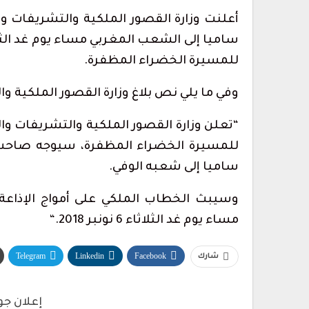
Link
أعلنت وزارة القصور الملكية والتشريفات
لمهاجرين يغادرون
الحرس المدني بسبتة المحتلة يطلق 
تواصل للإبلاغ عن…
ساميا إلى الشعب المغربي مساء يوم غد الثلا
أغسطس 5, 2026
للمسيرة الخضراء المظفرة
.
 جماعية نحو سبتة
إحباط تهريب 350 كيلوغرامًا من الشي
وفي ما يلي نص بلاغ وزارة القصور الملكية
داخل قوالب…
أغسطس 5, 2026
“
تعلن وزارة القصور الملكية والتشريفات وال
س حفل استقبال
ولاية أمن طنجة تنجح في توقيف ف
للمسيرة الخضراء المظفرة، سيوجه صاحب ا
مبحوث عنه دوليًا بتهمة…
ساميا إلى شعبه الوفي
.
أغسطس 4, 2026
وسيبث الخطاب الملكي على أمواج الإذاعة
مساء يوم غد الثلاثاء 6 نونبر 2018
“.
Telegram
Linkedin
Facebook
ولاية أمن طنجة تنجح في توقيف ف
شارك
مبحوث عنه دوليًا بتهمة…
أغسطس 4, 2026