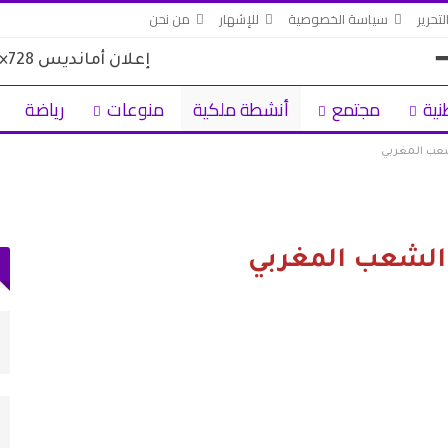
لتحرير
سياسة الخصوصية
للإشهار
من نحن
نية
مجتمع
أنشطة ملكية
منوعات
رياضة
شعب المغربي
 الشعب المغربي
دعم الدورة الـ31 لمهرجان
حكومة سبتة: بين 3 و5 آلاف مهاجر ما زالوا
داخل المدينة و862…
أغسطس 3, 2026
أجرة
اتحاد المقاولات الإعلامية بتطوان يشيد بصمود
الصحافيين…
أغسطس 3, 2026