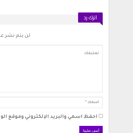
الحرس المدني بسبتة المحتلة يطلق 
تواصل للإبلاغ عن…
أغسطس 5, 2026
اترك رد
1.2 مليون درهم ل
تطوان لسينما البحر…
لن يتم نشر عنو
أغسطس 6, 2026
احفظ اسمي والبريد الإلكتروني وموقع الوي