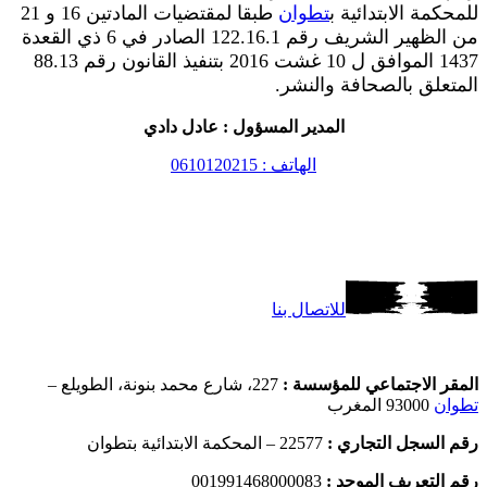
للمحكمة الابتدائية ب
تطوان
طبقا لمقتضيات المادتين 16 و 21
من الظهير الشريف رقم 122.16.1 الصادر في 6 ذي القعدة
1437 الموافق ل 10 غشت 2016 بتنفيذ القانون رقم 88.13
المتعلق بالصحافة والنشر.
المدير المسؤول : عادل دادي
الهاتف : 0610120215
للاتصال بنا
المقر الاجتماعي للمؤسسة :
227، شارع محمد بنونة، الطويلع –
تطوان
93000 المغرب
رقم السجل التجاري :
22577 – المحكمة الابتدائية بتطوان
رقم التعريف الموحد :
001991468000083