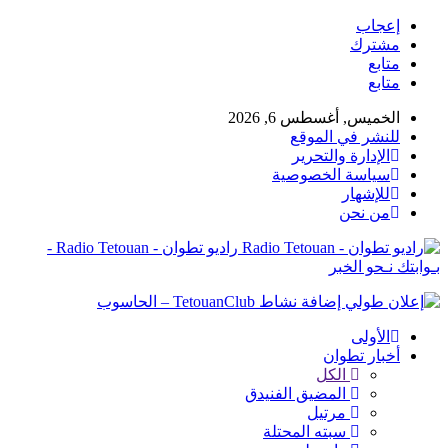
إعجاب
مشترك
متابع
متابع
الخميس, أغسطس 6, 2026
للنشر في الموقع
الإدارة والتحرير
سياسة الخصوصية
للإشهار
من نحن
راديو تطوان - Radio Tetouan -
بـوابتك نـحو الخبر
الأولى
أخبار تطوان
الكل
المضيق الفنيدق
مرتيل
سبته المحتلة