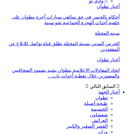
وادي لو
أخبار تطوان
أحكام بالحبس في حق سائقي سيارات أجرة بتطوان على
خلفية أحداث الهجرة الجماعية نحو سبتة
سبته المحتلة
الحرس المدني بسبتة المحتلة يطلق قناة تواصل للإبلاغ عن
المفقودين
أخبار تطوان
اتحاد المقاولات الإعلامية بتطوان يشيد بصمود الصحافيين
والمصورين خلال تغطية أحداث باب…
السابق
التالي
أخبار الجهة
تطوان
طنجة-أصيلة
الحسيمة
شفشاون
العرائش
القصر الصغير والكبير
وزان