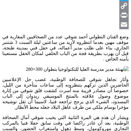
Telegram
Copy
Link
Print
Email
وضع الفنان التطواني أحمد شوقي عدد من الصحافيين المغاربة في
موقف مهين بعدما انتظروه لأزيد من ساعتين ليلة السبت 3 شتنبر
الجاري، بناء على طلب مدير أعماله، في حفل فني بمدينة طنجة،
قبل أن يهرب بطريقة فجة من الباب الخلفي لمكان الحفل مستعينا
بأمنه الخاص .
وأثار تجاهل شوقي للصحافة الوطنية، غضب جل الإعلاميين
الحاضرين الذين تركهم ينتظرونه إلى ساعات متأخرة من الليل،
خصوصا أن مصادر قريبة منه أسرت كشفت قلق شوقي من إثارة
موضوع وصول علاقته بالمنتج الموسيقي ريدوان إلى الباب
المسدود، الشيء الذي يرجح تراجعه فنيا، لاسيما أن ثقل توشيحه
مؤخرا بوسام ملكي من طرف عاهل البلاد جعله محط الأنظار.
ويشار أن هذه هي المرة الثانية التي يخيب شوقي آمال الصحافة
الوطنية، بعد أن غادر راكضا في وقت سابق حفلا فنيا بالمركب
التجاري موروكومول، وسط ذهول واستغراب الحضور، والسبب