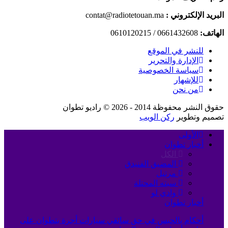
البريد الإلكتروني :
contat@radiotetouan.ma
الهاتف:
0661432608 / 0610120215
للنشر في الموقع
الإدارة والتحرير
سياسة الخصوصية
للإشهار
من نحن
حقوق النشر محفوظة 2014 - 2026 © راديو تطوان
تصميم وتطوير
ركن الويب
الأولى
أخبار تطوان
الكل
المضيق الفنيدق
مرتيل
سبته المحتلة
وادي لو
أخبار تطوان
أحكام بالحبس في حق سائقي سيارات أجرة بتطوان على