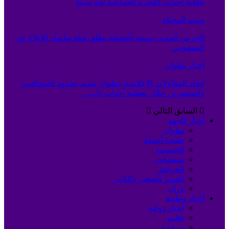
خلفية أحداث الهجرة الجماعية نحو سبتة
سبته المحتلة
الحرس المدني بسبتة المحتلة يطلق قناة تواصل للإبلاغ عن
المفقودين
أخبار تطوان
اتحاد المقاولات الإعلامية بتطوان يشيد بصمود الصحافيين
والمصورين خلال تغطية أحداث باب…
السابق
التالي
أخبار الجهة
تطوان
طنجة-أصيلة
الحسيمة
شفشاون
العرائش
القصر الصغير والكبير
وزان
أخبار وطنية
أخبار دولية
تعليم
سياسة