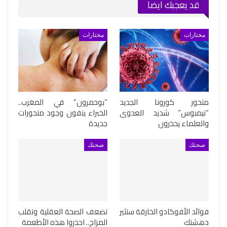
قد يعجبك ايضا
مختارات
مختارات
متحور كورونا الجديد
“بوحمرون” في المغرب..
“نيمبوس” شديد العدوى
الخبراء ينفون وجود متحورات
والعلماء يحذرون
جديدة
صحتك
صحتك
فوائد الأفوكادو الخارقة ستثير
تضعف الصحة العقلية وتقلب
دهشتك
المزاج.. احذروا هذه الأطعمة