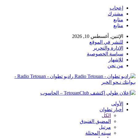
إعجاب
مشترك
متابع
متابع
الإثنين, أغسطس 10, 2026
للنشر في الموقع
الإدارة والتحرير
سياسة الخصوصية
للإشهار
من نحن
راديو تطوان - Radio Tetouan -
بـوابتك نـحو الخبر
الأولى
أخبار تطوان
الكل
المضيق الفنيدق
مرتيل
سبته المحتلة