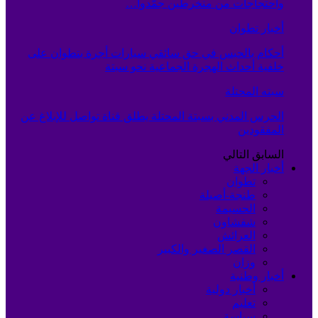
واحتجاجات من منخرطين جمّدوا…
أخبار تطوان
أحكام بالحبس في حق سائقي سيارات أجرة بتطوان على
خلفية أحداث الهجرة الجماعية نحو سبتة
سبته المحتلة
الحرس المدني بسبتة المحتلة يطلق قناة تواصل للإبلاغ عن
المفقودين
السابق
التالي
أخبار الجهة
تطوان
طنجة-أصيلة
الحسيمة
شفشاون
العرائش
القصر الصغير والكبير
وزان
أخبار وطنية
أخبار دولية
تعليم
سياسة