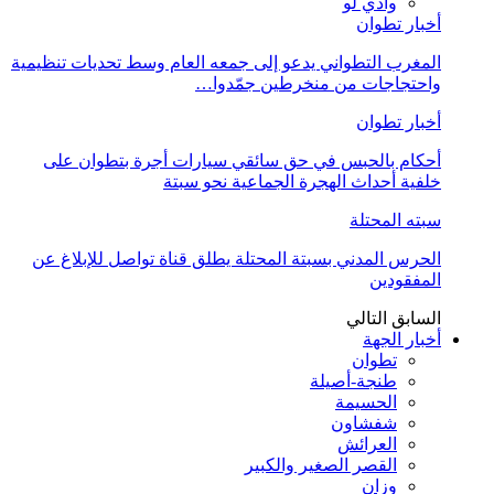
وادي لو
أخبار تطوان
المغرب التطواني يدعو إلى جمعه العام وسط تحديات تنظيمية
واحتجاجات من منخرطين جمّدوا…
أخبار تطوان
أحكام بالحبس في حق سائقي سيارات أجرة بتطوان على
خلفية أحداث الهجرة الجماعية نحو سبتة
سبته المحتلة
الحرس المدني بسبتة المحتلة يطلق قناة تواصل للإبلاغ عن
المفقودين
السابق
التالي
أخبار الجهة
تطوان
طنجة-أصيلة
الحسيمة
شفشاون
العرائش
القصر الصغير والكبير
وزان