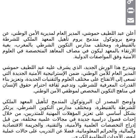
Telegram
Copy
Link
Print
Email
أعلن عبد اللطيف حموشي، المدير العام لمديرية الأمن الوطني، عن
وضع بروتوكول مندمج يروم تأهيل المعهد الملكي للشرطة
بالقنيطرة، ومختلف مدارس التكوين الشرطي بالمغرب، بغية
الارتقاء بالمعهد ليكون في مصاف المعاهد المتخصصة في العلوم
الأمنية وفق المواصفات الدولية.
ويندرج هذا الورش الجديد، الذي يشرف عليه عبد اللطيف حموشي
المدير العام للأمن الوطني، ضمن الإستراتيجية الأمنية الجديدة التي
تسعى إلى الانفتاح على مختلف العلوم والتقنيات الجديدة، وتعزيز بناء
القدرات المعرفية للشرطي، وتدعيم ثقافة احترام حقوق الإنسان
في مناهج التكوين المخصص لموظفي الأمن الوطني.
وأوضح المصدر أن البروتوكول المندمج لتأهيل المعهد الملكي
للشرطة بالقنيطرة، ومختلف مدارس التكوين الشرطي، يرتكز
بشكل أساسي على تعزيز المؤهلات المهنية للمتدربين، من خلال
إحداث فصول دراسية جديدة في مجالات علمية مختلفة، من قبل
إدراج التخصصات العلمية والأمنية، والتقنية، والجريمة الاقتصادية
والمالية، والجرائم المعلوماتية، فضلا عن التدريب على حالات عملية
لبعض الأحداث النظامية الكبرى..