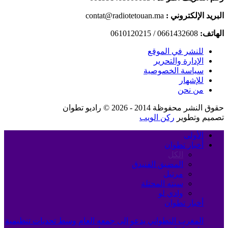
البريد الإلكتروني :
contat@radiotetouan.ma
الهاتف:
0661432608 / 0610120215
للنشر في الموقع
الإدارة والتحرير
سياسة الخصوصية
للإشهار
من نحن
حقوق النشر محفوظة 2014 - 2026 © راديو تطوان
تصميم وتطوير
ركن الويب
الأولى
أخبار تطوان
الكل
المضيق الفنيدق
مرتيل
سبته المحتلة
وادي لو
أخبار تطوان
المغرب التطواني يدعو إلى جمعه العام وسط تحديات تنظيمية