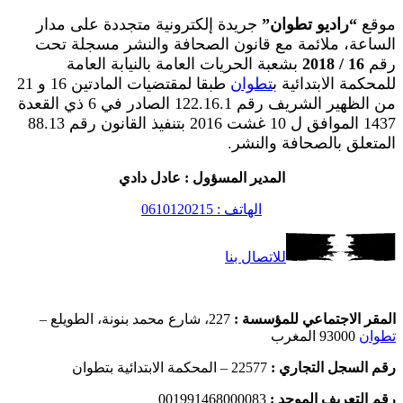
موقع
“راديو تطوان”
جريدة إلكترونية متجددة على مدار
الساعة، ملائمة مع قانون الصحافة والنشر مسجلة تحت
رقم
16 / 2018
بشعبة الحريات العامة بالنيابة العامة
للمحكمة الابتدائية ب
تطوان
طبقا لمقتضيات المادتين 16 و 21
من الظهير الشريف رقم 122.16.1 الصادر في 6 ذي القعدة
1437 الموافق ل 10 غشت 2016 بتنفيذ القانون رقم 88.13
المتعلق بالصحافة والنشر.
المدير المسؤول : عادل دادي
الهاتف : 0610120215
للاتصال بنا
المقر الاجتماعي للمؤسسة :
227، شارع محمد بنونة، الطويلع –
تطوان
93000 المغرب
رقم السجل التجاري :
22577 – المحكمة الابتدائية بتطوان
رقم التعريف الموحد :
001991468000083