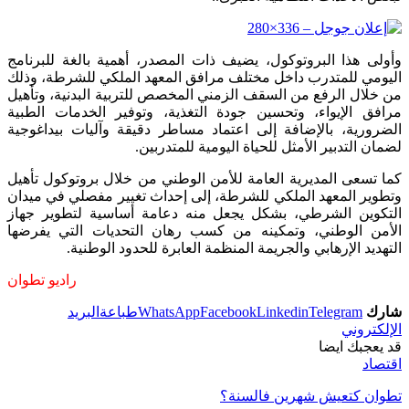
وأولى هذا البروتوكول، يضيف ذات المصدر، أهمية بالغة للبرنامج
اليومي للمتدرب داخل مختلف مرافق المعهد الملكي للشرطة، وذلك
من خلال الرفع من السقف الزمني المخصص للتربية البدنية، وتأهيل
مرافق الإيواء، وتحسين جودة التغذية، وتوفير الخدمات الطبية
الضرورية، بالإضافة إلى اعتماد مساطر دقيقة وآليات بيداغوجية
لضمان التدبير الأمثل للحياة اليومية للمتدربين.
كما تسعى المديرية العامة للأمن الوطني من خلال بروتوكول تأهيل
وتطوير المعهد الملكي للشرطة، إلى إحداث تغيير مفصلي في ميدان
التكوين الشرطي، بشكل يجعل منه دعامة أساسية لتطوير جهاز
الأمن الوطني، وتمكينه من كسب رهان التحديات التي يفرضها
التهديد الإرهابي والجريمة المنظمة العابرة للحدود الوطنية.
راديو تطوان
شارك
Telegram
Linkedin
Facebook
WhatsApp
طباعة
البريد
الإلكتروني
قد يعجبك ايضا
اقتصاد
تطوان كتعيش شهرين فالسنة؟