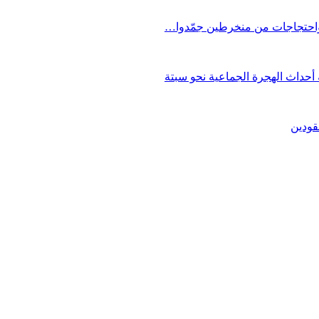
 واحتجاجات من منخرطين جمّدوا…
حداث الهجرة الجماعية نحو سبتة
قودين