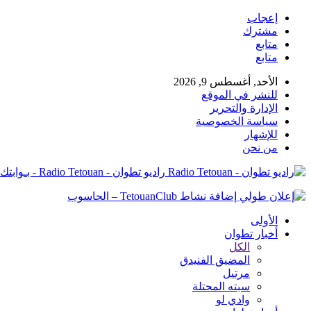
إعجاب
مشترك
متابع
متابع
الأحد, أغسطس 9, 2026
للنشر في الموقع
الإدارة والتحرير
سياسة الخصوصية
للإشهار
من نحن
راديو تطوان - Radio Tetouan - بـوابتك نـحو الخبر
الأولى
أخبار تطوان
الكل
المضيق الفنيدق
مرتيل
سبته المحتلة
وادي لو