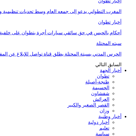
أخبار تطوان
المغرب التطواني يدعو إلى جمعه العام وسط تحديات تنظيمية
أخبار تطوان
أحكام بالحبس في حق سائقي سيارات أجرة بتطوان على خلفية أ
سبته المحتلة
الحرس المدني بسبتة المحتلة يطلق قناة تواصل للإبلاغ عن المف
السابق
التالي
أخبار الجهة
تطوان
طنجة-أصيلة
الحسيمة
شفشاون
العرائش
القصر الصغير والكبير
وزان
أخبار وطنية
أخبار دولية
تعليم
سياسة