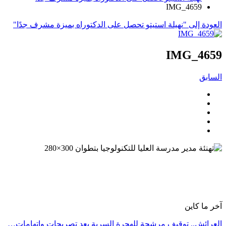
IMG_4659
العودة إلى "نهيلة استيتو تحصل على الدكتوراه بميزة مشرف جدًا"
IMG_4659
السابق
آخر ما كاين
العرائش.. توقيف مرشحة للهجرة السرية بعد تصريحات واتهامات…