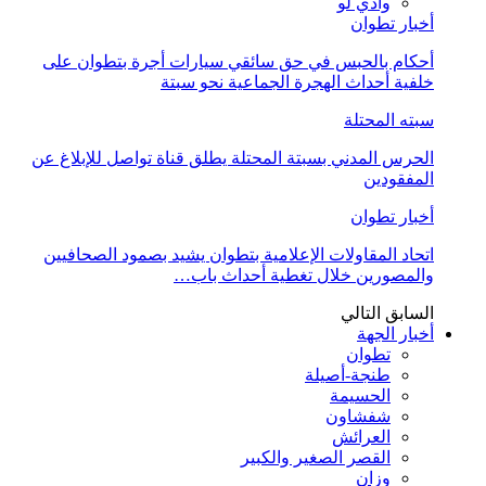
وادي لو
أخبار تطوان
أحكام بالحبس في حق سائقي سيارات أجرة بتطوان على
خلفية أحداث الهجرة الجماعية نحو سبتة
سبته المحتلة
الحرس المدني بسبتة المحتلة يطلق قناة تواصل للإبلاغ عن
المفقودين
أخبار تطوان
اتحاد المقاولات الإعلامية بتطوان يشيد بصمود الصحافيين
والمصورين خلال تغطية أحداث باب…
السابق
التالي
أخبار الجهة
تطوان
طنجة-أصيلة
الحسيمة
شفشاون
العرائش
القصر الصغير والكبير
وزان