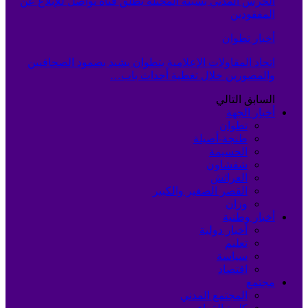
الحرس المدني بسبتة المحتلة يطلق قناة تواصل للإبلاغ عن
المفقودين
أخبار تطوان
اتحاد المقاولات الإعلامية بتطوان يشيد بصمود الصحافيين
والمصورين خلال تغطية أحداث باب…
السابق
التالي
أخبار الجهة
تطوان
طنجة-أصيلة
الحسيمة
شفشاون
العرائش
القصر الصغير والكبير
وزان
أخبار وطنية
أخبار دولية
تعليم
سياسة
اقتصاد
مجتمع
المجتمع المدني