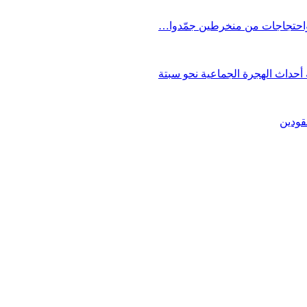
 واحتجاجات من منخرطين جمّدوا…
حداث الهجرة الجماعية نحو سبتة
قودين