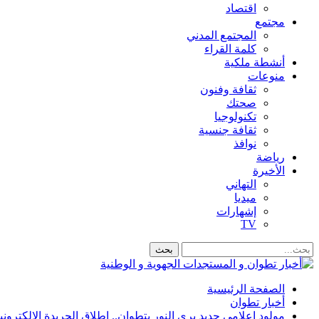
اقتصاد
مجتمع
المجتمع المدني
كلمة القراء
أنشطة ملكية
منوعات
ثقافة وفنون
صحتك
تكنولوجيا
ثقافة جنسية
نوافذ
رياضة
الأخيرة
التهاني
ميديا
إشهارات
TV
الصفحة الرئيسية
أخبار تطوان
مولود إعلامي جديد يرى النور بتطوان.. إطلاق الجريدة الإلكترونية “g Reléve