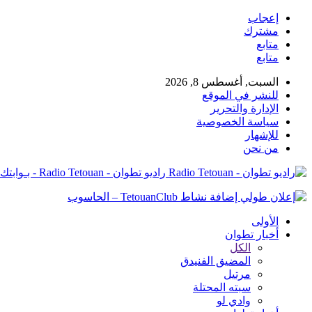
إعجاب
مشترك
متابع
متابع
السبت, أغسطس 8, 2026
للنشر في الموقع
الإدارة والتحرير
سياسة الخصوصية
للإشهار
من نحن
راديو تطوان - Radio Tetouan - بـوابتك نـحو الخبر
الأولى
أخبار تطوان
الكل
المضيق الفنيدق
مرتيل
سبته المحتلة
وادي لو