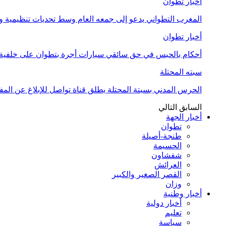
أخبار تطوان
المغرب التطواني يدعو إلى جمعه العام وسط تحديات تنظيمية
أخبار تطوان
أحكام بالحبس في حق سائقي سيارات أجرة بتطوان على خلفية أ
سبته المحتلة
الحرس المدني بسبتة المحتلة يطلق قناة تواصل للإبلاغ عن المف
السابق
التالي
أخبار الجهة
تطوان
طنجة-أصيلة
الحسيمة
شفشاون
العرائش
القصر الصغير والكبير
وزان
أخبار وطنية
أخبار دولية
تعليم
سياسة