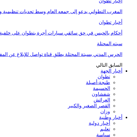
أخبار تطوان
المغرب التطواني يدعو إلى جمعه العام وسط تحديات تنظيمية
أخبار تطوان
أحكام بالحبس في حق سائقي سيارات أجرة بتطوان على خلفية أ
سبته المحتلة
الحرس المدني بسبتة المحتلة يطلق قناة تواصل للإبلاغ عن المف
السابق
التالي
أخبار الجهة
تطوان
طنجة-أصيلة
الحسيمة
شفشاون
العرائش
القصر الصغير والكبير
وزان
أخبار وطنية
أخبار دولية
تعليم
سياسة