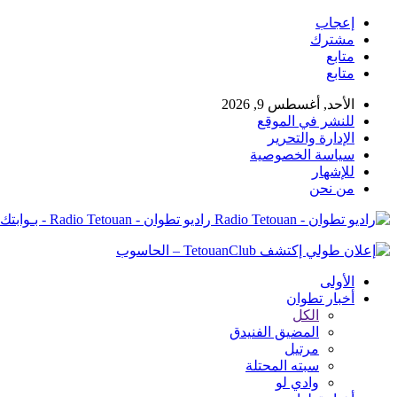
إعجاب
مشترك
متابع
متابع
الأحد, أغسطس 9, 2026
للنشر في الموقع
الإدارة والتحرير
سياسة الخصوصية
للإشهار
من نحن
راديو تطوان - Radio Tetouan - بـوابتك نـحو الخبر
الأولى
أخبار تطوان
الكل
المضيق الفنيدق
مرتيل
سبته المحتلة
وادي لو