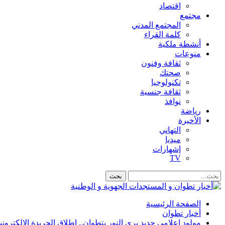
اقتصاد
مجتمع
المجتمع المدني
كلمة القراء
أنشطة ملكية
منوعات
ثقافة وفنون
صحتك
تكنولوجيا
ثقافة جنسية
نوافذ
رياضة
الأخيرة
التهاني
ميديا
إشهارات
TV
الصفحة الرئيسية
أخبار تطوان
مولود إعلامي جديد يرى النور بتطوان.. إطلاق الجريدة الإلكترونية “g Reléve