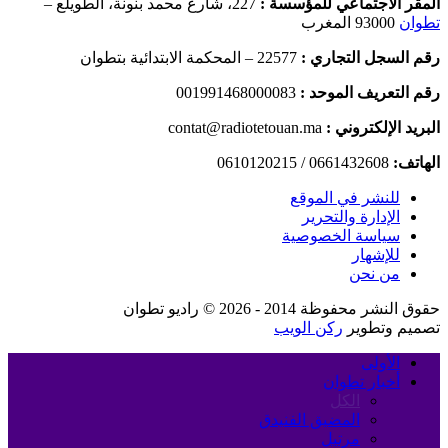
المقر الاجتماعي للمؤسسة :
227، شارع محمد بنونة، الطويلع –
تطوان
93000 المغرب
رقم السجل التجاري :
22577 – المحكمة الابتدائية بتطوان
رقم التعريف الموحد :
001991468000083
البريد الإلكتروني :
contat@radiotetouan.ma
الهاتف:
0661432608 / 0610120215
للنشر في الموقع
الإدارة والتحرير
سياسة الخصوصية
للإشهار
من نحن
حقوق النشر محفوظة 2014 - 2026 © راديو تطوان
تصميم وتطوير
ركن الويب
الأولى
أخبار تطوان
الكل
المضيق الفنيدق
مرتيل