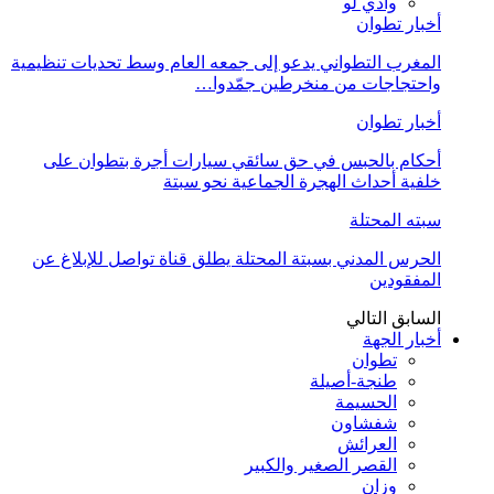
وادي لو
أخبار تطوان
المغرب التطواني يدعو إلى جمعه العام وسط تحديات تنظيمية
واحتجاجات من منخرطين جمّدوا…
أخبار تطوان
أحكام بالحبس في حق سائقي سيارات أجرة بتطوان على
خلفية أحداث الهجرة الجماعية نحو سبتة
سبته المحتلة
الحرس المدني بسبتة المحتلة يطلق قناة تواصل للإبلاغ عن
المفقودين
السابق
التالي
أخبار الجهة
تطوان
طنجة-أصيلة
الحسيمة
شفشاون
العرائش
القصر الصغير والكبير
وزان