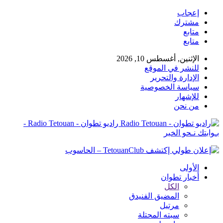
إعجاب
مشترك
متابع
متابع
الإثنين, أغسطس 10, 2026
للنشر في الموقع
الإدارة والتحرير
سياسة الخصوصية
للإشهار
من نحن
راديو تطوان - Radio Tetouan -
بـوابتك نـحو الخبر
الأولى
أخبار تطوان
الكل
المضيق الفنيدق
مرتيل
سبته المحتلة