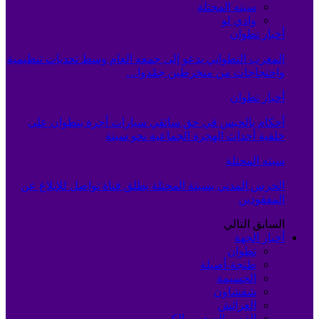
سبته المحتلة
وادي لو
أخبار تطوان
المغرب التطواني يدعو إلى جمعه العام وسط تحديات تنظيمية
واحتجاجات من منخرطين جمّدوا…
أخبار تطوان
أحكام بالحبس في حق سائقي سيارات أجرة بتطوان على
خلفية أحداث الهجرة الجماعية نحو سبتة
سبته المحتلة
الحرس المدني بسبتة المحتلة يطلق قناة تواصل للإبلاغ عن
المفقودين
السابق
التالي
أخبار الجهة
تطوان
طنجة-أصيلة
الحسيمة
شفشاون
العرائش
القصر الصغير والكبير