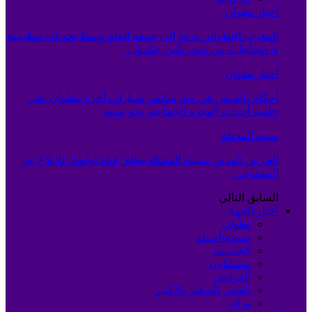
أخبار تطوان
المغرب التطواني يدعو إلى جمعه العام وسط تحديات تنظيمية
واحتجاجات من منخرطين جمّدوا…
أخبار تطوان
أحكام بالحبس في حق سائقي سيارات أجرة بتطوان على
خلفية أحداث الهجرة الجماعية نحو سبتة
سبته المحتلة
الحرس المدني بسبتة المحتلة يطلق قناة تواصل للإبلاغ عن
المفقودين
السابق
التالي
أخبار الجهة
تطوان
طنجة-أصيلة
الحسيمة
شفشاون
العرائش
القصر الصغير والكبير
وزان