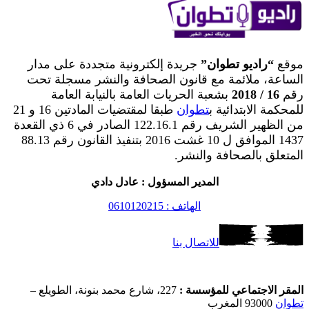
موقع
“راديو تطوان”
جريدة إلكترونية متجددة على مدار
الساعة، ملائمة مع قانون الصحافة والنشر مسجلة تحت
رقم
16 / 2018
بشعبة الحريات العامة بالنيابة العامة
للمحكمة الابتدائية ب
تطوان
طبقا لمقتضيات المادتين 16 و 21
من الظهير الشريف رقم 122.16.1 الصادر في 6 ذي القعدة
1437 الموافق ل 10 غشت 2016 بتنفيذ القانون رقم 88.13
المتعلق بالصحافة والنشر.
المدير المسؤول : عادل دادي
الهاتف : 0610120215
للاتصال بنا
المقر الاجتماعي للمؤسسة :
227، شارع محمد بنونة، الطويلع –
تطوان
93000 المغرب