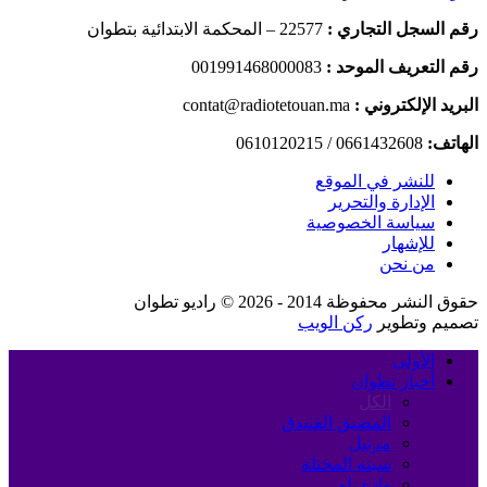
رقم السجل التجاري :
22577 – المحكمة الابتدائية بتطوان
رقم التعريف الموحد :
001991468000083
البريد الإلكتروني :
contat@radiotetouan.ma
الهاتف:
0661432608 / 0610120215
للنشر في الموقع
الإدارة والتحرير
سياسة الخصوصية
للإشهار
من نحن
حقوق النشر محفوظة 2014 - 2026 © راديو تطوان
تصميم وتطوير
ركن الويب
الأولى
أخبار تطوان
الكل
المضيق الفنيدق
مرتيل
سبته المحتلة
وادي لو