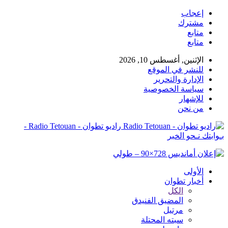
إعجاب
مشترك
متابع
متابع
الإثنين, أغسطس 10, 2026
للنشر في الموقع
الإدارة والتحرير
سياسة الخصوصية
للإشهار
من نحن
راديو تطوان - Radio Tetouan -
بـوابتك نـحو الخبر
الأولى
أخبار تطوان
الكل
المضيق الفنيدق
مرتيل
سبته المحتلة