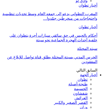
وادي لو
أخبار تطوان
المغرب التطواني يدعو إلى جمعه العام وسط تحديات تنظيمية
واحتجاجات من منخرطين جمّدوا…
أخبار تطوان
أحكام بالحبس في حق سائقي سيارات أجرة بتطوان على
خلفية أحداث الهجرة الجماعية نحو سبتة
سبته المحتلة
الحرس المدني بسبتة المحتلة يطلق قناة تواصل للإبلاغ عن
المفقودين
السابق
التالي
أخبار الجهة
تطوان
طنجة-أصيلة
الحسيمة
شفشاون
العرائش
القصر الصغير والكبير
وزان