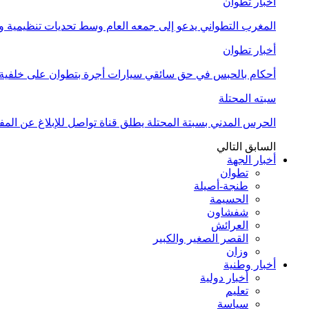
أخبار تطوان
المغرب التطواني يدعو إلى جمعه العام وسط تحديات تنظيمية
أخبار تطوان
أحكام بالحبس في حق سائقي سيارات أجرة بتطوان على خلفية أ
سبته المحتلة
الحرس المدني بسبتة المحتلة يطلق قناة تواصل للإبلاغ عن المف
السابق
التالي
أخبار الجهة
تطوان
طنجة-أصيلة
الحسيمة
شفشاون
العرائش
القصر الصغير والكبير
وزان
أخبار وطنية
أخبار دولية
تعليم
سياسة