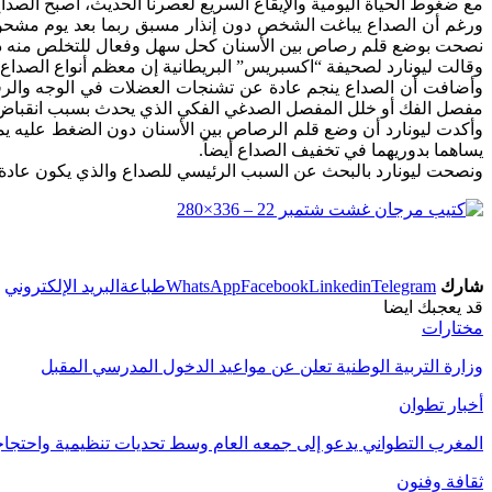
مع ضغوط الحياة اليومية والإيقاع السريع لعصرنا الحديث، أصبح الصداع
ورغم أن الصداع يباغت الشخص دون إنذار مسبق ربما بعد يوم مشحون ف
نصحت بوضع قلم رصاص بين الأسنان كحل سهل وفعال للتخلص منه دون
وقالت ليونارد لصحيفة “اكسبريس” البريطانية إن معظم أنواع الصداع ال
وأضافت أن الصداع ينجم عادة عن تشنجات العضلات في الوجه والرق
مفصل الفك أو خلل المفصل الصدغي الفكي الذي يحدث بسبب انقباض الف
وأكدت ليونارد أن وضع قلم الرصاص بين الأسنان دون الضغط عليه يمكن
يساهما بدوريهما في تخفيف الصداع أيضاً.
ونصحت ليونارد بالبحث عن السبب الرئيسي للصداع والذي يكون عادة قل
شارك
Telegram
Linkedin
Facebook
WhatsApp
طباعة
البريد الإلكتروني
قد يعجبك ايضا
مختارات
وزارة التربية الوطنية تعلن عن مواعيد الدخول المدرسي المقبل
أخبار تطوان
المغرب التطواني يدعو إلى جمعه العام وسط تحديات تنظيمية واحتج
ثقافة وفنون