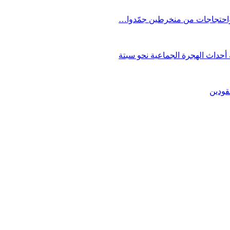
 واحتجاجات من منخرطين جمّدوا…
حداث الهجرة الجماعية نحو سبتة
قودين