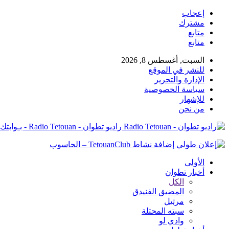
إعجاب
مشترك
متابع
متابع
السبت, أغسطس 8, 2026
للنشر في الموقع
الإدارة والتحرير
سياسة الخصوصية
للإشهار
من نحن
راديو تطوان - Radio Tetouan - بـوابتك نـحو الخبر
الأولى
أخبار تطوان
الكل
المضيق الفنيدق
مرتيل
سبته المحتلة
وادي لو