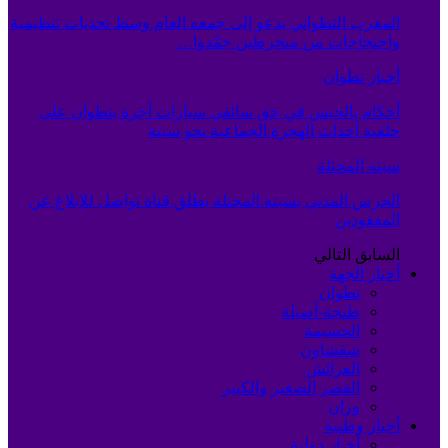
المغرب التطواني يدعو إلى جمعه العام وسط تحديات تنظيمية
واحتجاجات من منخرطين جمّدوا…
أخبار تطوان
أحكام بالحبس في حق سائقي سيارات أجرة بتطوان على
خلفية أحداث الهجرة الجماعية نحو سبتة
سبته المحتلة
الحرس المدني بسبتة المحتلة يطلق قناة تواصل للإبلاغ عن
المفقودين
السابق
التالي
أخبار الجهة
تطوان
طنجة-أصيلة
الحسيمة
شفشاون
العرائش
القصر الصغير والكبير
وزان
أخبار وطنية
أخبار دولية