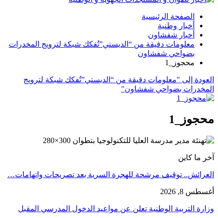
الصفحة الرئيسية
أخبار وطنية
أخبار شفشاون
معلومات دقيقة من “الديستي”تُفكك شبكة لترويج المخدرات
بضواحي شفشاون
محجوز_1
العودة إلى "معلومات دقيقة من “الديستي”تُفكك شبكة لترويج
المخدرات بضواحي شفشاون"
محجوز_1
آخر ما كاين
العرائش.. توقيف مرشحة للهجرة السرية بعد تصريحات واتهامات…
أغسطس 8, 2026
وزارة التربية الوطنية تعلن عن مواعيد الدخول المدرسي المقبل