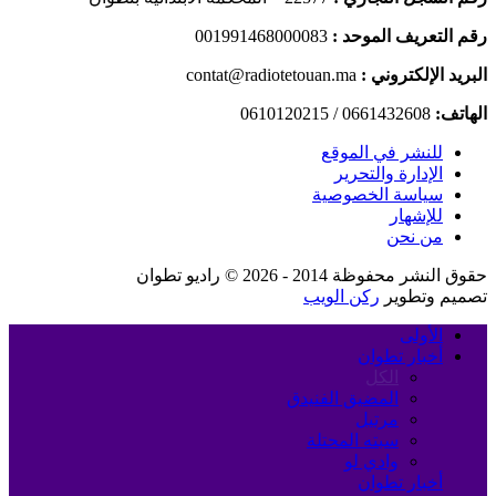
رقم التعريف الموحد :
001991468000083
البريد الإلكتروني :
contat@radiotetouan.ma
الهاتف:
0661432608 / 0610120215
للنشر في الموقع
الإدارة والتحرير
سياسة الخصوصية
للإشهار
من نحن
حقوق النشر محفوظة 2014 - 2026 © راديو تطوان
تصميم وتطوير
ركن الويب
الأولى
أخبار تطوان
الكل
المضيق الفنيدق
مرتيل
سبته المحتلة
وادي لو
أخبار تطوان