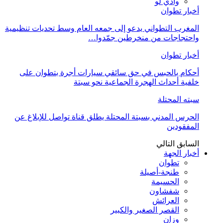
وادي لو
أخبار تطوان
المغرب التطواني يدعو إلى جمعه العام وسط تحديات تنظيمية
واحتجاجات من منخرطين جمّدوا…
أخبار تطوان
أحكام بالحبس في حق سائقي سيارات أجرة بتطوان على
خلفية أحداث الهجرة الجماعية نحو سبتة
سبته المحتلة
الحرس المدني بسبتة المحتلة يطلق قناة تواصل للإبلاغ عن
المفقودين
السابق
التالي
أخبار الجهة
تطوان
طنجة-أصيلة
الحسيمة
شفشاون
العرائش
القصر الصغير والكبير
وزان