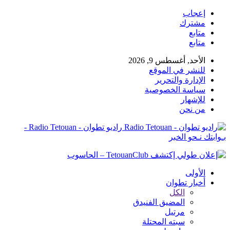
إعجاب
مشترك
متابع
متابع
الأحد, أغسطس 9, 2026
للنشر في الموقع
الإدارة والتحرير
سياسة الخصوصية
للإشهار
من نحن
راديو تطوان - Radio Tetouan -
بـوابتك نـحو الخبر
الأولى
أخبار تطوان
الكل
المضيق الفنيدق
مرتيل
سبته المحتلة