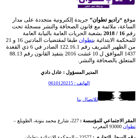
موقع
“راديو تطوان”
جريدة إلكترونية متجددة على مدار
الساعة، ملائمة مع قانون الصحافة والنشر مسجلة تحت
رقم
16 / 2018
بشعبة الحريات العامة بالنيابة العامة
للمحكمة الابتدائية ب
تطوان
طبقا لمقتضيات المادتين 16 و 21
من الظهير الشريف رقم 122.16.1 الصادر في 6 ذي القعدة
1437 الموافق ل 10 غشت 2016 بتنفيذ القانون رقم 88.13
المتعلق بالصحافة والنشر.
المدير المسؤول : عادل دادي
الهاتف : 0610120215
للاتصال بنا
المقر الاجتماعي للمؤسسة :
227، شارع محمد بنونة، الطويلع –
تطوان
93000 المغرب
رقم السجل التجاري :
22577 – المحكمة الابتدائية بتطوان