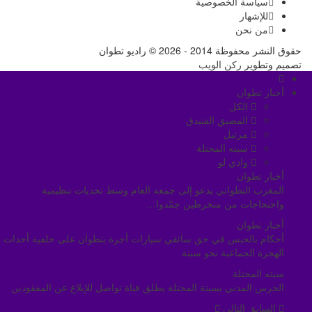
سياسة الخصوصية
للإشهار
من نحن
حقوق النشر محفوظة 2014 - 2026 © راديو تطوان
تصميم وتطوير
ركن الويب
أخبار تطوان
الكل
المضيق الفنيدق
مرتيل
سبته المحتلة
وادي لو
أخبار تطوان
المغرب التطواني يدعو إلى جمعه العام وسط تحديات تنظيمية
واحتجاجات من منخرطين جمّدوا…
أخبار تطوان
أحكام بالحبس في حق سائقي سيارات أجرة بتطوان على خلفية أحداث
الهجرة الجماعية نحو سبتة
سبته المحتلة
الحرس المدني بسبتة المحتلة يطلق قناة تواصل للإبلاغ عن المفقودين
السابق
التالي