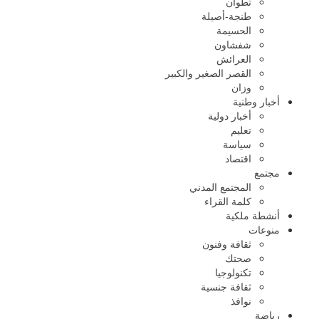
تطوان
طنجة-أصيلة
الحسيمة
شفشاون
العرائش
القصر الصغير والكبير
وزان
أخبار وطنية
أخبار دولية
تعليم
سياسة
اقتصاد
مجتمع
المجتمع المدني
كلمة القراء
أنشطة ملكية
منوعات
ثقافة وفنون
صحتك
تكنولوجيا
ثقافة جنسية
نوافذ
رياضة