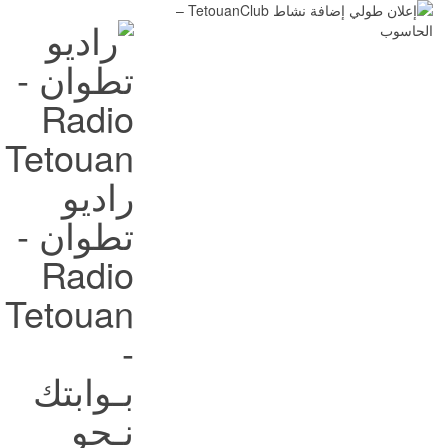
راديو
تطوان -
Radio
Tetouan
-
بـوابتك
نـحو