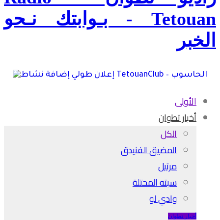
Tetouan - بـوابتك نـحو
الخبر
الأولى
أخبار تطوان
الكل
المضيق الفنيدق
مرتيل
سبته المحتلة
وادي لو
أخبار تطوان