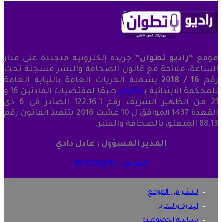
موقع
“راديو تطوان”
جريدة إلكترونية متجددة على مدار
الساعة، ملائمة مع قانون الصحافة والنشر مسجلة تحت
رقم
16 / 2018
بشعبة الحريات العامة بالنيابة العامة
للمحكمة الابتدائية ب
تطوان
طبقا لمقتضيات المادتين 16 و
21 من الظهير الشريف رقم 122.16.1 الصادر في 6 ذي
القعدة 1437 الموافق ل 10 غشت 2016 بتنفيذ القانون رقم
88.13 المتعلق بالصحافة والنشر.
المدير المسؤول : عادل دادي
الهاتف : 0610120215
للنشر في الموقع
الإدارة والتحرير
سياسة الخصوصية