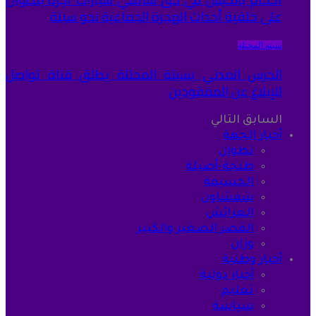
على خلفية أحداث الهجرة الجماعية نحو سبتة
سبته المحتلة
الحرس المدني بسبتة المحتلة يطلق قناة تواصل
للإبلاغ عن المفقودين
السابق
التالي
أخبار الجهة
تطوان
طنجة-أصيلة
الحسيمة
شفشاون
العرائش
القصر الصغير والكبير
وزان
أخبار وطنية
أخبار دولية
تعليم
سياسة