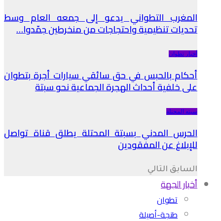
المغرب التطواني يدعو إلى جمعه العام وسط
تحديات تنظيمية واحتجاجات من منخرطين جمّدوا…
أخبار تطوان
أحكام بالحبس في حق سائقي سيارات أجرة بتطوان
على خلفية أحداث الهجرة الجماعية نحو سبتة
سبته المحتلة
الحرس المدني بسبتة المحتلة يطلق قناة تواصل
للإبلاغ عن المفقودين
السابق
التالي
أخبار الجهة
تطوان
طنجة-أصيلة