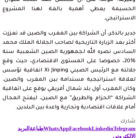
وغيرها. مؤكدا على أن مجلس جهة طنجة-تطوان-
الحسيمة يعطي أهمية بالغة لهذا المشروع
الاستراتيجي.
جدير بالذكر، أن الشراكة بين المغرب والصين قد تعززت
أكثر بعد الزيارة التاريخية لصاحب الجلالة الملك محمد
السادس نصره الله لجمهورية الصين الشعبية سنة
2016، خصوصا على المستوى الاقتصادي، حيث وقع
جلالته مع الرئيس الصيني Xi Jinping اتفاقية تؤسس
لعلاقة استراتيجية مستدامة بين المغرب والصين.
وكان المغرب أول بلد شمال أفريقي يوقع على اتفاقية
الشراكة “الحزام والطريق” مع الصين، ليفتح المجال
أمام علاقات اقتصادية وتجارية واعدة بين البلدين.
شارك
Telegram
Linkedin
Facebook
WhatsApp
طباعة
البريد
الإلكتروني