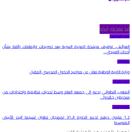
قد يعجبك ايضا
أخبار العرائش
العرائش.. توقيف مرشحة للهجرة السرية بعد تصريحات واتهامات زائفة بشأن
أحداث الفنيدق…
مختارات
وزارة التربية الوطنية تعلن عن مواعيد الدخول المدرسي المقبل
أخبار تطوان
المغرب التطواني يدعو إلى جمعه العام وسط تحديات تنظيمية واحتجاجات من
منخرطين جمّدوا…
ثقافة وفنون
1.2 مليون درهم لدعم الدورة الـ31 لمهرجان تطوان لسينما البحر الأبيض
المتوسط