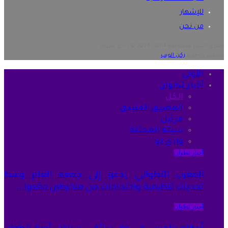
للإشهار
من نحن
حقوق النشر محفوظة 2014 - 2026 © راديو تطوان
تصميم وتطوير
ركن الويب
الأولى
أخبار تطوان
الكل
المضيق الفنيدق
مرتيل
سبته المحتلة
وادي لو
أخبار تطوان
المغرب التطواني يدعو إلى جمعه العام وسط
تحديات تنظيمية واحتجاجات من منخرطين جمّدوا…
أخبار تطوان
أحكام بالحبس في حق سائقي سيارات أجرة بتطوان