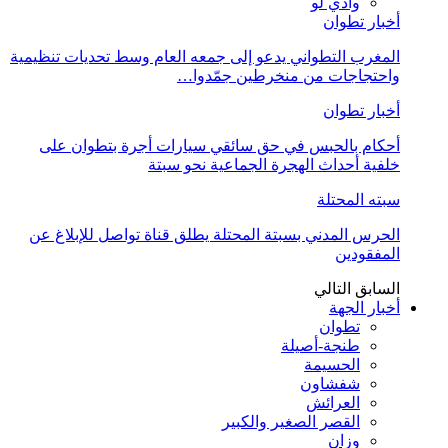
وادي لو
أخبار تطوان
المغرب التطواني يدعو إلى جمعه العام وسط تحديات تنظيمية
واحتجاجات من منخرطين جمّدوا…
أخبار تطوان
أحكام بالحبس في حق سائقي سيارات أجرة بتطوان على
خلفية أحداث الهجرة الجماعية نحو سبتة
سبته المحتلة
الحرس المدني بسبتة المحتلة يطلق قناة تواصل للإبلاغ عن
المفقودين
السابق
التالي
أخبار الجهة
تطوان
طنجة-أصيلة
الحسيمة
شفشاون
العرائش
القصر الصغير والكبير
وزان