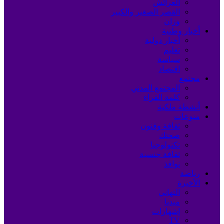
العرائش
القصر الصغير والكبير
وزان
أخبار وطنية
أخبار دولية
تعليم
سياسة
اقتصاد
مجتمع
المجتمع المدني
كلمة القراء
أنشطة ملكية
منوعات
ثقافة وفنون
صحتك
تكنولوجيا
ثقافة جنسية
نوافذ
رياضة
الأخيرة
التهاني
ميديا
إشهارات
TV