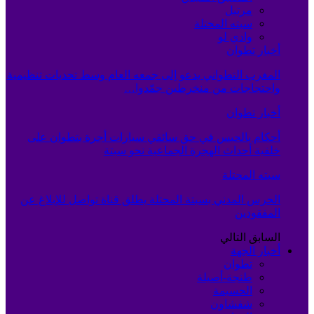
مرتيل
سبته المحتلة
وادي لو
أخبار تطوان
المغرب التطواني يدعو إلى جمعه العام وسط تحديات تنظيمية
واحتجاجات من منخرطين جمّدوا…
أخبار تطوان
أحكام بالحبس في حق سائقي سيارات أجرة بتطوان على
خلفية أحداث الهجرة الجماعية نحو سبتة
سبته المحتلة
الحرس المدني بسبتة المحتلة يطلق قناة تواصل للإبلاغ عن
المفقودين
السابق
التالي
أخبار الجهة
تطوان
طنجة-أصيلة
الحسيمة
شفشاون