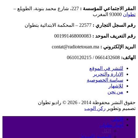
المقر الاجتماعي للمؤسسة :
227، شارع محمد بنونة، الطويلع –
تطوان
93000 المغرب
رقم السجل التجاري :
22577 – المحكمة الابتدائية بتطوان
رقم التعريف الموحد :
001991468000083
البريد الإلكتروني :
contat@radiotetouan.ma
الهاتف:
0661432608 / 0610120215
للنشر في الموقع
الإدارة والتحرير
سياسة الخصوصية
للإشهار
من نحن
حقوق النشر محفوظة 2014 - 2026 © راديو تطوان
تصميم وتطوير
ركن الويب
الأولى
أخبار تطوان
الكل
المضيق الفنيدق