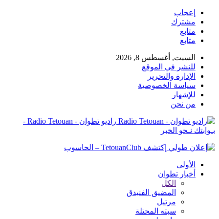
إعجاب
مشترك
متابع
متابع
السبت, أغسطس 8, 2026
للنشر في الموقع
الإدارة والتحرير
سياسة الخصوصية
للإشهار
من نحن
راديو تطوان - Radio Tetouan -
بـوابتك نـحو الخبر
الأولى
أخبار تطوان
الكل
المضيق الفنيدق
مرتيل
سبته المحتلة