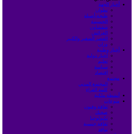
أخبار الجهة
تطوان
طنجة-أصيلة
الحسيمة
شفشاون
العرائش
القصر الصغير والكبير
وزان
أخبار وطنية
أخبار دولية
تعليم
سياسة
اقتصاد
مجتمع
المجتمع المدني
كلمة القراء
أنشطة ملكية
منوعات
ثقافة وفنون
صحتك
تكنولوجيا
ثقافة جنسية
نوافذ