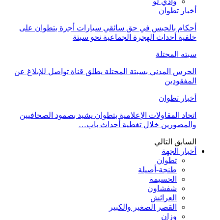
وادي لو
أخبار تطوان
أحكام بالحبس في حق سائقي سيارات أجرة بتطوان على
خلفية أحداث الهجرة الجماعية نحو سبتة
سبته المحتلة
الحرس المدني بسبتة المحتلة يطلق قناة تواصل للإبلاغ عن
المفقودين
أخبار تطوان
اتحاد المقاولات الإعلامية بتطوان يشيد بصمود الصحافيين
والمصورين خلال تغطية أحداث باب…
السابق
التالي
أخبار الجهة
تطوان
طنجة-أصيلة
الحسيمة
شفشاون
العرائش
القصر الصغير والكبير
وزان