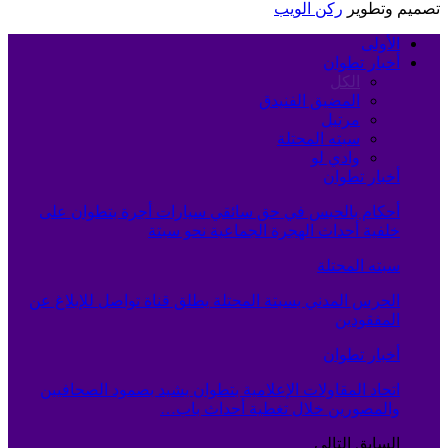
تصميم وتطوير
ركن الويب
الأولى
أخبار تطوان
الكل
المضيق الفنيدق
مرتيل
سبته المحتلة
وادي لو
أخبار تطوان
أحكام بالحبس في حق سائقي سيارات أجرة بتطوان على
خلفية أحداث الهجرة الجماعية نحو سبتة
سبته المحتلة
الحرس المدني بسبتة المحتلة يطلق قناة تواصل للإبلاغ عن
المفقودين
أخبار تطوان
اتحاد المقاولات الإعلامية بتطوان يشيد بصمود الصحافيين
والمصورين خلال تغطية أحداث باب…
السابق
التالي