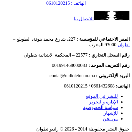
الهاتف : 0610120215
للاتصال بنا
المقر الاجتماعي للمؤسسة :
227، شارع محمد بنونة، الطويلع –
تطوان
93000 المغرب
رقم السجل التجاري :
22577 – المحكمة الابتدائية بتطوان
رقم التعريف الموحد :
001991468000083
البريد الإلكتروني :
contat@radiotetouan.ma
الهاتف:
0661432608 / 0610120215
للنشر في الموقع
الإدارة والتحرير
سياسة الخصوصية
للإشهار
من نحن
حقوق النشر محفوظة 2014 - 2026 © راديو تطوان