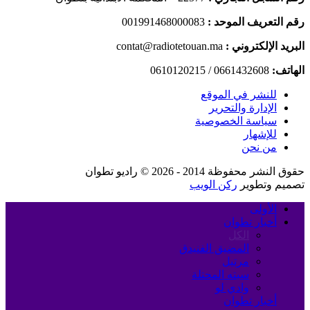
رقم التعريف الموحد :
001991468000083
البريد الإلكتروني :
contat@radiotetouan.ma
الهاتف:
0661432608 / 0610120215
للنشر في الموقع
الإدارة والتحرير
سياسة الخصوصية
للإشهار
من نحن
حقوق النشر محفوظة 2014 - 2026 © راديو تطوان
تصميم وتطوير
ركن الويب
الأولى
أخبار تطوان
الكل
المضيق الفنيدق
مرتيل
سبته المحتلة
وادي لو
أخبار تطوان