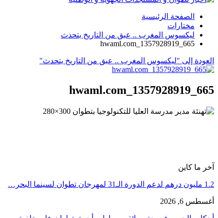
الصفحة الرئيسية
مختارات
ليكسوس المغرب .. عبق من التاريخ يتحدث
hwaml.com_1357928919_665
العودة إلى "ليكسوس المغرب .. عبق من التاريخ يتحدث"
hwaml.com_1357928919_665
آخر ما كاين
1.2 مليون درهم لدعم الدورة الـ31 لمهرجان تطوان لسينما البحر…
أغسطس 6, 2026