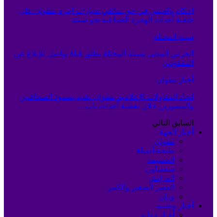
أحكام بالحبس في حق سائقي سيارات أجرة بتطوان على
خلفية أحداث الهجرة الجماعية نحو سبتة
سبته المحتلة
الحرس المدني بسبتة المحتلة يطلق قناة تواصل للإبلاغ عن
المفقودين
أخبار تطوان
اتحاد المقاولات الإعلامية بتطوان يشيد بصمود الصحافيين
والمصورين خلال تغطية أحداث باب…
السابق
التالي
أخبار الجهة
تطوان
طنجة-أصيلة
الحسيمة
شفشاون
العرائش
القصر الصغير والكبير
وزان
أخبار وطنية
أخبار دولية