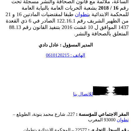
الساعة، ملائمة مع قانون الصحافة والنشر مسجلة تحت
رقم
16 / 2018
بشعبة الحريات العامة بالنيابة العامة
للمحكمة الابتدائية ب
تطوان
طبقا لمقتضيات المادتين 16 و 21
من الظهير الشريف رقم 122.16.1 الصادر في 6 ذي القعدة
1437 الموافق ل 10 غشت 2016 بتنفيذ القانون رقم 88.13
المتعلق بالصحافة والنشر.
المدير المسؤول : عادل دادي
الهاتف : 0610120215
للاتصال بنا
المقر الاجتماعي للمؤسسة :
227، شارع محمد بنونة، الطويلع –
تطوان
93000 المغرب
رقم السجل التجاري :
22577 – المحكمة الابتدائية بتطوان