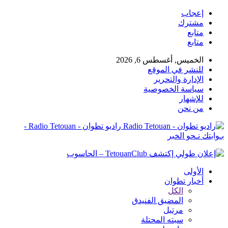
إعجاب
مشترك
متابع
متابع
الخميس, أغسطس 6, 2026
للنشر في الموقع
الإدارة والتحرير
سياسة الخصوصية
للإشهار
من نحن
راديو تطوان - Radio Tetouan -
بـوابتك نـحو الخبر
الأولى
أخبار تطوان
الكل
المضيق الفنيدق
مرتيل
سبته المحتلة