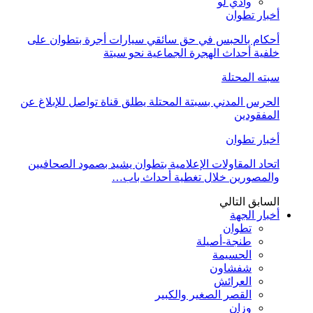
وادي لو
أخبار تطوان
أحكام بالحبس في حق سائقي سيارات أجرة بتطوان على
خلفية أحداث الهجرة الجماعية نحو سبتة
سبته المحتلة
الحرس المدني بسبتة المحتلة يطلق قناة تواصل للإبلاغ عن
المفقودين
أخبار تطوان
اتحاد المقاولات الإعلامية بتطوان يشيد بصمود الصحافيين
والمصورين خلال تغطية أحداث باب…
السابق
التالي
أخبار الجهة
تطوان
طنجة-أصيلة
الحسيمة
شفشاون
العرائش
القصر الصغير والكبير
وزان