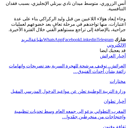
أنس الزروري، متوسط ميدان نادي بيرنلي الإنجليزي، بسبب فقدان
التنافسية.
وجاء إبعاد هؤلاء اللاعبين من قبل وليد الركراكي بناء على عدة
اعتبارات، منها تواجدهم في مرحلة تعافٍ بعد خضوعهم لعمليات
جراحية، بالإضافة إلى تراجع مستواهم الفني خلال الفترة الأخيرة.
شارك
Telegram
Linkedin
Facebook
WhatsApp
طباعة
البريد
الإلكتروني
قد يعجبك ايضا
أخبار العرائش
العرائش.. توقيف مرشحة للهجرة السرية بعد تصريحات واتهامات
زائفة بشأن أحداث الفنيدق…
مختارات
وزارة التربية الوطنية تعلن عن مواعيد الدخول المدرسي المقبل
أخبار تطوان
المغرب التطواني يدعو إلى جمعه العام وسط تحديات تنظيمية
واحتجاجات من منخرطين جمّدوا…
ثقافة وفنون