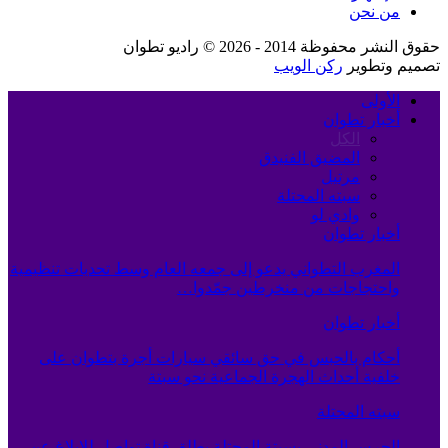
من نحن
حقوق النشر محفوظة 2014 - 2026 © راديو تطوان
تصميم وتطوير
ركن الويب
الأولى
أخبار تطوان
الكل
المضيق الفنيدق
مرتيل
سبته المحتلة
وادي لو
أخبار تطوان
المغرب التطواني يدعو إلى جمعه العام وسط تحديات تنظيمية
واحتجاجات من منخرطين جمّدوا…
أخبار تطوان
أحكام بالحبس في حق سائقي سيارات أجرة بتطوان على
خلفية أحداث الهجرة الجماعية نحو سبتة
سبته المحتلة
الحرس المدني بسبتة المحتلة يطلق قناة تواصل للإبلاغ عن