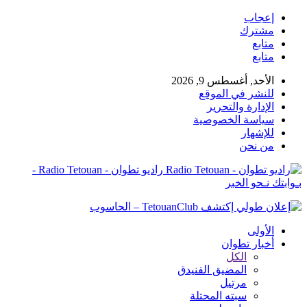
إعجاب
مشترك
متابع
متابع
الأحد, أغسطس 9, 2026
للنشر في الموقع
الإدارة والتحرير
سياسة الخصوصية
للإشهار
من نحن
راديو تطوان - Radio Tetouan -
بـوابتك نـحو الخبر
الأولى
أخبار تطوان
الكل
المضيق الفنيدق
مرتيل
سبته المحتلة