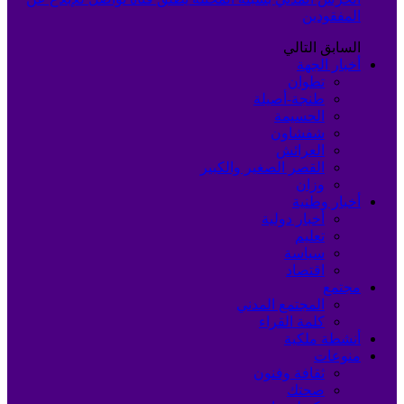
المفقودين
السابق
التالي
أخبار الجهة
تطوان
طنجة-أصيلة
الحسيمة
شفشاون
العرائش
القصر الصغير والكبير
وزان
أخبار وطنية
أخبار دولية
تعليم
سياسة
اقتصاد
مجتمع
المجتمع المدني
كلمة القراء
أنشطة ملكية
منوعات
ثقافة وفنون
صحتك