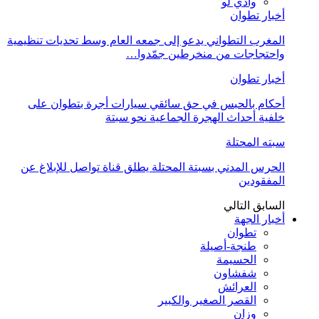
وادي لو
أخبار تطوان
المغرب التطواني يدعو إلى جمعه العام وسط تحديات تنظيمية
واحتجاجات من منخرطين جمّدوا…
أخبار تطوان
أحكام بالحبس في حق سائقي سيارات أجرة بتطوان على
خلفية أحداث الهجرة الجماعية نحو سبتة
سبته المحتلة
الحرس المدني بسبتة المحتلة يطلق قناة تواصل للإبلاغ عن
المفقودين
السابق
التالي
أخبار الجهة
تطوان
طنجة-أصيلة
الحسيمة
شفشاون
العرائش
القصر الصغير والكبير
وزان