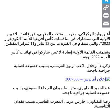
Telegram
Copy
Link
Print
Email
أعلن وليد الركراكي، مدرب المنتخب المغربي، عن قائمة اللاعبين
الأولية التي ستشارك في منافسات كأس أفريقيا للأمم “الكوديفوار
2023″، والتي ستقام في الفترة ما بين 13 يناير و11 فبراير المقبلين.
وتضمنت القائمة الأولية إبعاد 4 لاعبين شاركوا في نهائيات كأس
العالم 2022، وهم:
زكرياء أبوخلال، لاعب تولوز الفرنسي، بسبب خضوعه لعملية
جراحية ناجحة.
عبدالحميد الصابيري، متوسط ميدان الفيحاء السعودي، بسبب
خضوعه لعملية جراحية ناجحة.
رضا التكناوتي، حارس مرمى المغرب الفاسي، بسبب فقدان
التنافسية.