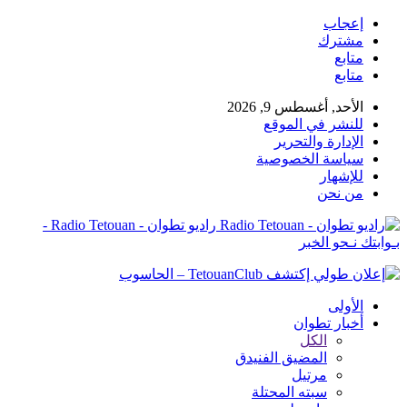
إعجاب
مشترك
متابع
متابع
الأحد, أغسطس 9, 2026
للنشر في الموقع
الإدارة والتحرير
سياسة الخصوصية
للإشهار
من نحن
راديو تطوان - Radio Tetouan -
بـوابتك نـحو الخبر
الأولى
أخبار تطوان
الكل
المضيق الفنيدق
مرتيل
سبته المحتلة