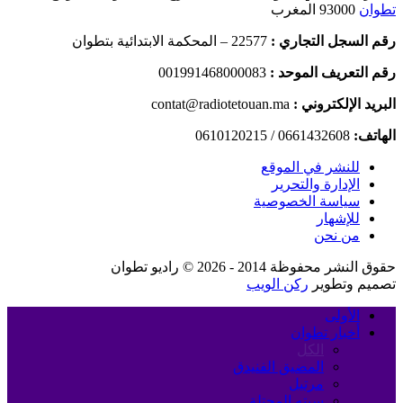
تطوان
93000 المغرب
رقم السجل التجاري :
22577 – المحكمة الابتدائية بتطوان
رقم التعريف الموحد :
001991468000083
البريد الإلكتروني :
contat@radiotetouan.ma
الهاتف:
0661432608 / 0610120215
للنشر في الموقع
الإدارة والتحرير
سياسة الخصوصية
للإشهار
من نحن
حقوق النشر محفوظة 2014 - 2026 © راديو تطوان
تصميم وتطوير
ركن الويب
الأولى
أخبار تطوان
الكل
المضيق الفنيدق
مرتيل
سبته المحتلة