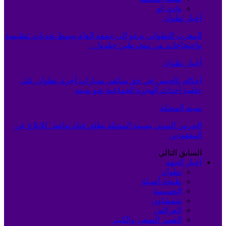
وادي لو
أخبار تطوان
المغرب التطواني يدعو إلى جمعه العام وسط تحديات تنظيمية
واحتجاجات من منخرطين جمّدوا…
أخبار تطوان
أحكام بالحبس في حق سائقي سيارات أجرة بتطوان على
خلفية أحداث الهجرة الجماعية نحو سبتة
سبته المحتلة
الحرس المدني بسبتة المحتلة يطلق قناة تواصل للإبلاغ عن
المفقودين
السابق
التالي
أخبار الجهة
تطوان
طنجة-أصيلة
الحسيمة
شفشاون
العرائش
القصر الصغير والكبير