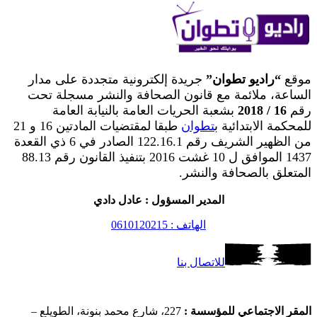
موقع
“راديو تطوان”
جريدة إلكترونية متجددة على مدار
الساعة، ملائمة مع قانون الصحافة والنشر مسجلة تحت
رقم
16 / 2018
بشعبة الحريات العامة بالنيابة العامة
للمحكمة الابتدائية ب
تطوان
طبقا لمقتضيات المادتين 16 و 21
من الظهير الشريف رقم 122.16.1 الصادر في 6 ذي القعدة
1437 الموافق ل 10 غشت 2016 بتنفيذ القانون رقم 88.13
المتعلق بالصحافة والنشر.
المدير المسؤول : عادل دادي
الهاتف : 0610120215
للاتصال بنا
المقر الاجتماعي للمؤسسة :
227، شارع محمد بنونة، الطويلع –