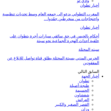
وادي لو
أخبار تطوان
المغرب التطواني يدعو إلى جمعه العام وسط تحديات تنظيمية
واحتجاجات من منخرطين جمّدوا…
أخبار تطوان
أحكام بالحبس في حق سائقي سيارات أجرة بتطوان على
خلفية أحداث الهجرة الجماعية نحو سبتة
سبته المحتلة
الحرس المدني بسبتة المحتلة يطلق قناة تواصل للإبلاغ عن
المفقودين
السابق
التالي
أخبار الجهة
تطوان
طنجة-أصيلة
الحسيمة
شفشاون
العرائش
القصر الصغير والكبير
وزان