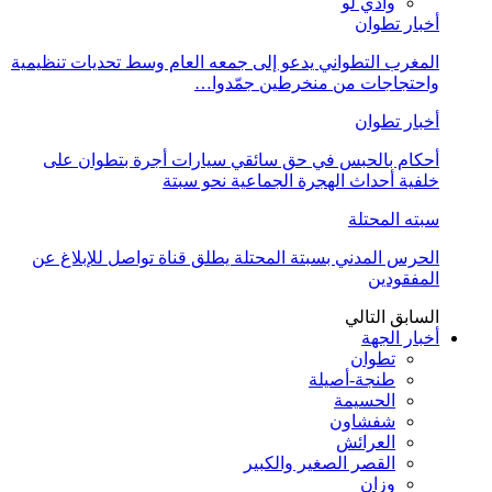
وادي لو
أخبار تطوان
المغرب التطواني يدعو إلى جمعه العام وسط تحديات تنظيمية
واحتجاجات من منخرطين جمّدوا…
أخبار تطوان
أحكام بالحبس في حق سائقي سيارات أجرة بتطوان على
خلفية أحداث الهجرة الجماعية نحو سبتة
سبته المحتلة
الحرس المدني بسبتة المحتلة يطلق قناة تواصل للإبلاغ عن
المفقودين
السابق
التالي
أخبار الجهة
تطوان
طنجة-أصيلة
الحسيمة
شفشاون
العرائش
القصر الصغير والكبير
وزان