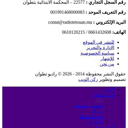
رقم السجل التجاري :
22577 – المحكمة الابتدائية بتطوان
رقم التعريف الموحد :
001991468000083
البريد الإلكتروني :
contat@radiotetouan.ma
الهاتف:
0661432608 / 0610120215
للنشر في الموقع
الإدارة والتحرير
سياسة الخصوصية
للإشهار
من نحن
حقوق النشر محفوظة 2014 - 2026 © راديو تطوان
تصميم وتطوير
ركن الويب
الأولى
أخبار تطوان
الكل
المضيق الفنيدق
مرتيل
سبته المحتلة
وادي لو
أخبار تطوان