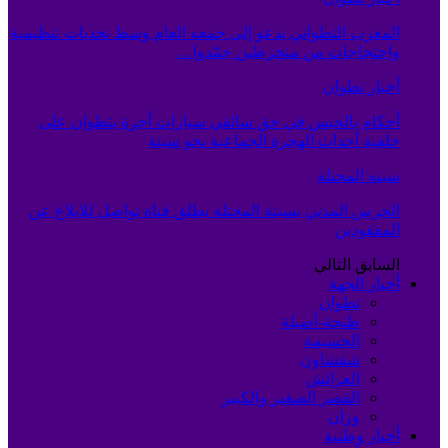
المغرب التطواني يدعو إلى جمعه العام وسط تحديات تنظيمية
واحتجاجات من منخرطين جمّدوا…
أخبار تطوان
أحكام بالحبس في حق سائقي سيارات أجرة بتطوان على
خلفية أحداث الهجرة الجماعية نحو سبتة
سبته المحتلة
الحرس المدني بسبتة المحتلة يطلق قناة تواصل للإبلاغ عن
المفقودين
السابق
التالي
أخبار الجهة
تطوان
طنجة-أصيلة
الحسيمة
شفشاون
العرائش
القصر الصغير والكبير
وزان
أخبار وطنية