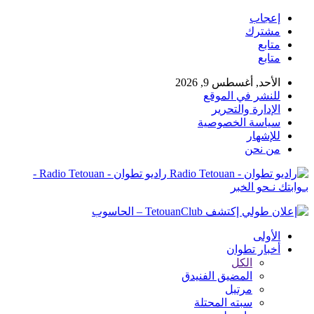
إعجاب
مشترك
متابع
متابع
الأحد, أغسطس 9, 2026
للنشر في الموقع
الإدارة والتحرير
سياسة الخصوصية
للإشهار
من نحن
راديو تطوان - Radio Tetouan -
بـوابتك نـحو الخبر
الأولى
أخبار تطوان
الكل
المضيق الفنيدق
مرتيل
سبته المحتلة